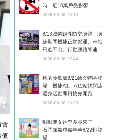
時 近10萬戶受影響
2026-08-06 18:15
8/13城鎮韌性防空演習 演
練期間機捷正常營運、車站
只進不出、行動網路降速
2026-08-06 17:44
桃園冷飲節8/21藝文特區登
場 機捷A1、A12站快閃店
暖身活動即日搶先開跑
2026-08-06 16:29
啦啦隊女神李多慧來了！
時會
石岡熱氣球嘉年華8/22起登
數值
場