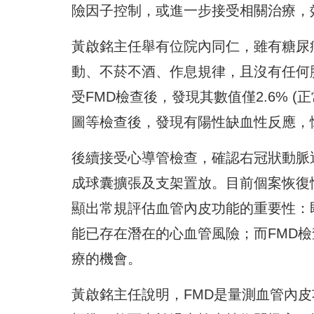
險因子控制，或進一步接受相關治療，
黃啟銘主任舉有位院內同仁，雖有糖尿
動、不菸不酒、作息規律，且沒有任何
受FMD檢查後，發現其數值僅2.6% 
圖等檢查後，發現有陽性缺血性反應，
後續接受心導管檢查，確認右冠狀動脈近
成球囊擴張及支架置放。目前個案恢復情
顯出常規評估血管內皮功能的重要性：
能已存在潛在的心血管風險；而FMD
療的機會。
黃啟銘主任說明，FMD是量測血管內