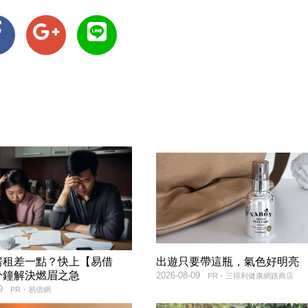
房租差一點？快上【易借
出遊只要帶這瓶，氣色好明亮
分鐘解決燃眉之急
2026-08-09
PR・三得利健康網路商店
9
PR・易借網