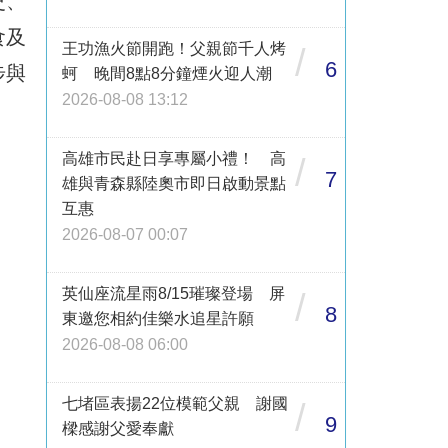
史、
食及
王功漁火節開跑！父親節千人烤
/
6
步與
蚵 晚間8點8分鐘煙火迎人潮
2026-08-08 13:12
高雄市民赴日享專屬小禮！ 高
/
7
雄與青森縣陸奧市即日啟動景點
互惠
2026-08-07 00:07
英仙座流星雨8/15璀璨登場 屏
/
8
東邀您相約佳樂水追星許願
2026-08-08 06:00
七堵區表揚22位模範父親 謝國
/
9
樑感謝父愛奉獻