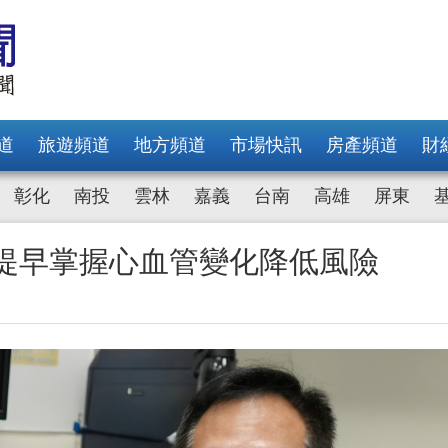
道
旅遊頻道
地方頻道
市場快訊
房產頻道
財
彰化
南投
雲林
嘉義
台南
高雄
屏東
 提早掌握心血管變化降低風險