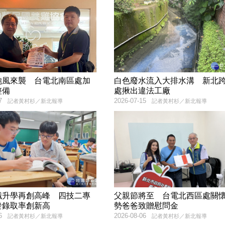
颱風來襲 台電北南區處加
白色廢水流入大排水溝 新北
整備
處揪出違法工廠
7
2026-07-15
記者黃村杉／新北報導
記者黃村杉／新北報導
職升學再創高峰 四技二專
父親節將至 台電北西區處關
發錄取率創新高
勢爸爸致贈慰問金
6
2026-08-06
記者黃村杉／新北報導
記者黃村杉／新北報導