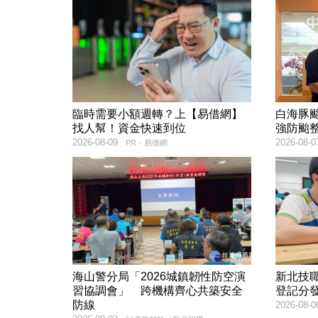
臨時需要小額週轉？上【易借網】
白海豚
找人幫！資金快速到位
強防颱
2026-08-09
2026-08-0
PR・易借網
海山警分局「2026城鎮韌性防空演
新北技
習協調會」 跨機構齊心共築安全
登記分
防線
2026-08-0