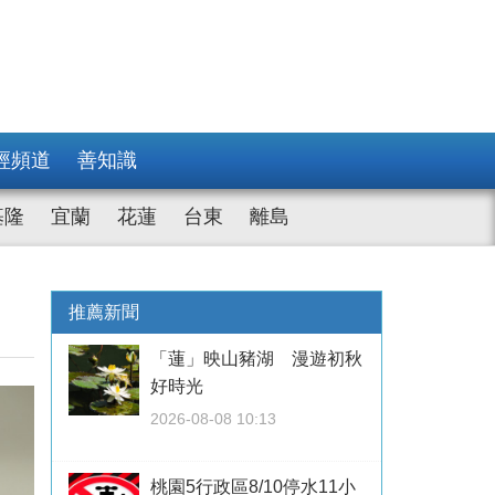
經頻道
善知識
基隆
宜蘭
花蓮
台東
離島
推薦新聞
「蓮」映山豬湖 漫遊初秋
好時光
2026-08-08 10:13
桃園5行政區8/10停水11小