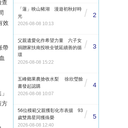
檢查
「蓮」映山豬湖 漫遊初秋好時
/
間
2
光
有效
2026-08-08 10:13
父親遺愛化作希望力量 六子女
/
3
脈帶
捐贈家扶南投映全號延續善的循
環
血
2026-08-08 15:22
五峰鄉果農搶收水梨 徐欣瑩臉
/
4
書發起認購
進」
2026-08-08 10:07
策方
56位模範父親獲彰化市表揚 93
/
5
歲雙壽星同獲殊榮
2026-08-08 12:40