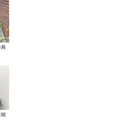
跨局
懷弱