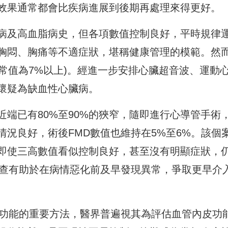
效果通常都會比疾病進展到後期再處理來得更好。
病及高血脂病史，但各項數值控制良好，平時規律
胸悶、胸痛等不適症狀，堪稱健康管理的模範。然
(正常值為7%以上)。經進一步安排心臟超音波、運動
懷疑為缺血性心臟病。
端已有80%至90%的狹窄，隨即進行心導管手術
況良好，術後FMD數值也維持在5%至6%。該個
即使三高數值看似控制良好，甚至沒有明顯症狀，
檢查有助於在病情惡化前及早發現異常，爭取更早介
皮功能的重要方法，醫界普遍視其為評估血管內皮功