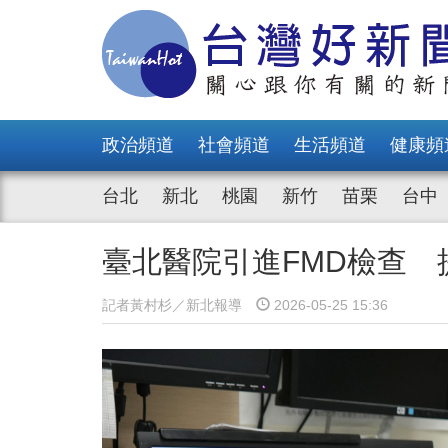
政治頻道
社會頻道
生活頻道
健康頻
台北
新北
桃園
新竹
苗栗
台中
臺北醫院引進FMD檢查
記者黃村杉／新北報導
2026-05-25 15:36