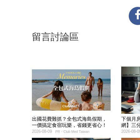
留言討論區
出國花費難抓？全包式海島假期，
下個月
一價搞定食宿玩樂，省錢更省心！
網】三
2026-08-09
2026-08-0
PR・Club Med Taiwan