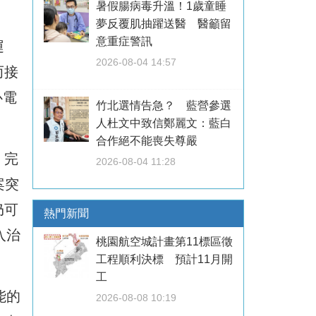
暑假腸病毒升溫！1歲童睡
夢反覆肌抽躍送醫 醫籲留
意重症警訊
運
2026-08-04 14:57
而接
心電
竹北選情告急？ 藍營參選
人杜文中致信鄭麗文：藍白
合作絕不能喪失尊嚴
，完
2026-08-04 11:28
案突
仍可
熱門新聞
入治
桃園航空城計畫第11標區徵
工程順利決標 預計11月開
工
能的
2026-08-08 10:19