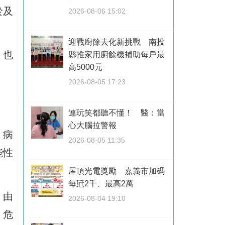
於及
2026-08-06 15:02
迎戰廚餘去化新挑戰 南投
」也
縣推家用廚餘機補助每戶最
高5000元
2026-08-05 17:23
連玩笑都聽不懂！ 醫：當
心大腦拉警報
，病
2026-08-05 11:35
能性
屋頂光電獎勵 嘉義市加碼
每瓩2千、最高2萬
。由
2026-08-04 19:10
、危