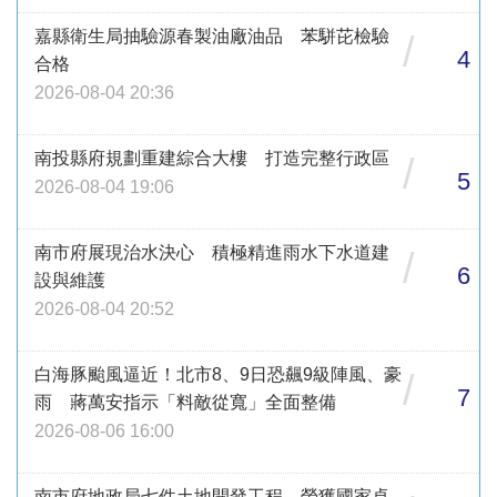
嘉縣衛生局抽驗源春製油廠油品 苯駢芘檢驗
/
4
合格
2026-08-04 20:36
南投縣府規劃重建綜合大樓 打造完整行政區
/
5
2026-08-04 19:06
南市府展現治水決心 積極精進雨水下水道建
/
6
設與維護
2026-08-04 20:52
白海豚颱風逼近！北市8、9日恐飆9級陣風、豪
/
7
雨 蔣萬安指示「料敵從寬」全面整備
2026-08-06 16:00
南市府地政局七件土地開發工程 榮獲國家卓