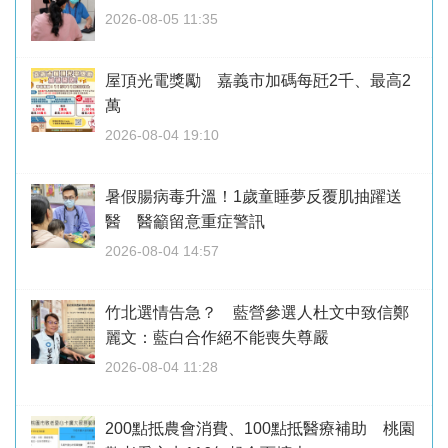
2026-08-05 11:35
屋頂光電獎勵 嘉義市加碼每瓩2千、最高2
萬
2026-08-04 19:10
暑假腸病毒升溫！1歲童睡夢反覆肌抽躍送
醫 醫籲留意重症警訊
2026-08-04 14:57
竹北選情告急？ 藍營參選人杜文中致信鄭
麗文：藍白合作絕不能喪失尊嚴
2026-08-04 11:28
200點抵農會消費、100點抵醫療補助 桃園