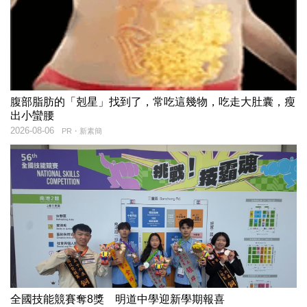
腹部脂肪的「剋星」找到了，常吃這幾物，吃走大肚囊，瘦
出小蠻腰
2026-08-06
PR・新素簡
全國技能競賽奪8獎 明道中學迎新學期報喜