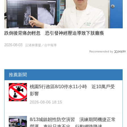
跌倒後背痛勿輕忽 恐引發神經壓迫導致下肢癱瘓
2026-08-03
記者林重鎣／台中報導
Recommended by
推薦新聞
桃園5行政區8/10停水11小時 近10萬戶受
影響
2026-08-06 18:15
8/13城鎮韌性防空演習 演練期間機捷正常
營運、車站只進不出、行動網路降速