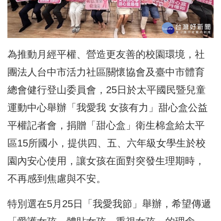
為推動月經平權、營造更友善的校園環境，
社
團法人台中市活力社區關懷協會及臺中市體育
總會健行登山委員會
，25日於太平國民暨兒童
運動中心舉辦「我愛我 女孩有力」甜心盒公益
平權記者會，捐贈「甜心盒」
衛生棉盒給太平
區15所國小，提供四、五、
六年級女學生於校
園內安心使用，讓女孩在面對突發生理期時，
不再感到焦慮與不安。
特別選在5月25日「我愛我節」舉辦，希望傳遞