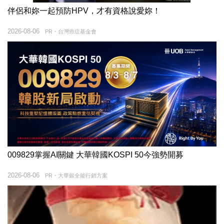
伴侶和妳一起預防HPV，才有資格說愛妳！
2026-08-06
PR・台灣癌症基金會
009829掌握AI關鍵 大華韓國KOSPI 50今強勢開募
2026-08-06
PR・大華銀全能行銷方案