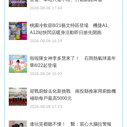
2026-08-06 17:44
桃園冷飲節8/21藝文特區登場 機捷A1、
A12站快閃店暖身活動即日搶先開跑
2026-08-06 16:29
啦啦隊女神李多慧來了！ 石岡熱氣球嘉年
華8/22起登場
2026-08-06 15:02
迎戰廚餘去化新挑戰 南投縣推家用廚餘機
補助每戶最高5000元
2026-08-05 17:23
連玩笑都聽不懂！ 醫：當心大腦拉警報