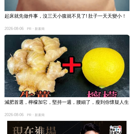
起床就先做件事，沒三天小腹就不見了! 肚子一天天變小！
2026-08-06
PR・新素簡
減肥首選，檸檬加它，堅持一週，腰細了，瘦到你懷疑人生
2026-08-06
PR・新素簡