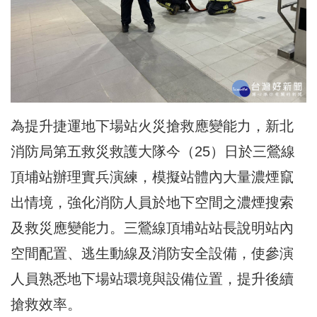
為提升捷運地下場站火災搶救應變能力，新北
消防局第五救災救護大隊今（25）日於
三鶯線
頂埔站
辦理實兵演練，模擬站體內大量濃煙竄
出情境，強化消防人員於地下空間之濃煙搜索
及救災應變能力。三鶯線頂埔站站長說明站內
空間配置、逃生動線及消防安全設備，使參演
人員熟悉地下場站環境與設備位置，提升後續
搶救效率。