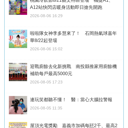
桃園冷飲節8/21藝文特區登場 機捷A1、
A12站快閃店暖身活動即日搶先開跑
2026-08-06 16:29
啦啦隊女神李多慧來了！ 石岡熱氣球嘉年
華8/22起登場
2026-08-06 15:02
迎戰廚餘去化新挑戰 南投縣推家用廚餘機
補助每戶最高5000元
2026-08-05 17:23
連玩笑都聽不懂！ 醫：當心大腦拉警報
2026-08-05 11:35
屋頂光電獎勵 嘉義市加碼每瓩2千、最高2