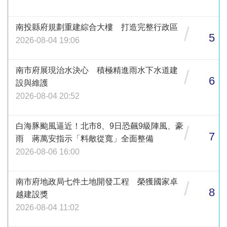
南投縣府規劃重建綜合大樓 打造完整行政區
/
5
2026-08-04 19:06
南市府展現治水決心 積極精進雨水下水道建
/
6
設與維護
2026-08-04 20:52
白海豚颱風逼近！北市8、9日恐飆9級陣風、豪
/
7
雨 蔣萬安指示「料敵從寬」全面整備
2026-08-06 16:00
南市府地政局七件土地開發工程 榮獲國家卓
/
8
越建設獎
2026-08-04 11:02