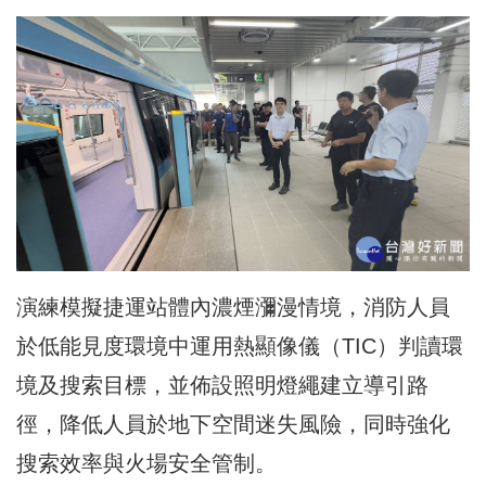
演練模擬捷運站體內濃煙瀰漫情境，消防人員
於低能見度環境中運用熱顯像儀（TIC）判讀環
境及搜索目標，並佈設照明燈繩建立導引路
徑，降低人員於地下空間迷失風險，同時強化
搜索效率與火場安全管制。