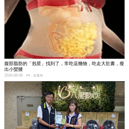
腹部脂肪的「剋星」找到了，常吃這幾物，吃走大肚囊，瘦
出小蠻腰
2026-08-06
PR・新素簡