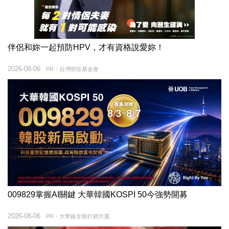
伴侶和妳一起預防HPV，才有資格說愛妳！
2026-08-06
PR・台灣癌症基金會
009829掌握AI關鍵 大華韓國KOSPI 50今強勢開募
2026-08-06
PR・大華銀全能行銷方案