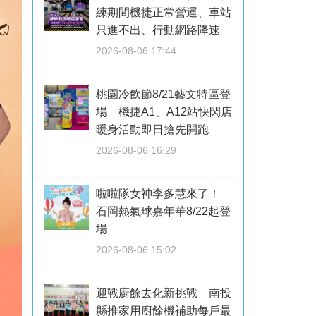
練期間機捷正常營運、車站
只進不出、行動網路降速
2026-08-06 17:44
桃園冷飲節8/21藝文特區登
場 機捷A1、A12站快閃店
暖身活動即日搶先開跑
2026-08-06 16:29
啦啦隊女神李多慧來了！
石岡熱氣球嘉年華8/22起登
場
2026-08-06 15:02
迎戰廚餘去化新挑戰 南投
縣推家用廚餘機補助每戶最