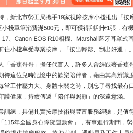
持，新北市勞工局攜手19家視障按摩小棧推出「按
至小棧單筆消費滿500元，即可獲得刮刮卡1張，有
e 17、Canon EOS R10相機、Marshall藍牙耳罩式
前往小棧享受專業按摩，「按出輕鬆、刮出好運」
人「香蕉哥哥」擔任代言人，許多人曾經跟著香蕉
期待這位兒時記憶中的歡樂陪伴者，藉由其高辨識
每當工作壓力大、身體卡關之時，別忘了尋找最有
守護健康，持續傳遞「陪伴與照顧」的深遠意涵。
業訓練，具備扎實按摩技術與豐富服務經驗，是值
「115年全國身心障礙運動會」，賽事進行期間，勞