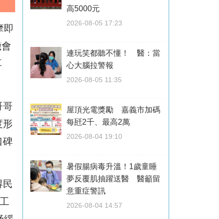
高5000元
2026-08-05 17:23
摩即
機會
連玩笑都聽不懂！ 醫：當
耳
心大腦拉警報
。
2026-08-05 11:35
哥哥
屋頂光電獎勵 嘉義市加碼
每瓩2千、最高2萬
度形
2026-08-04 19:10
口碑
暑假腸病毒升溫！1歲童睡
夢反覆肌抽躍送醫 醫籲留
得民
意重症警訊
工
2026-08-04 14:57