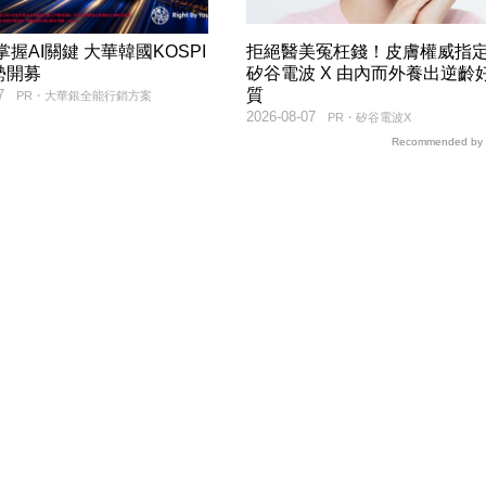
9掌握AI關鍵 大華韓國KOSPI
拒絕醫美冤枉錢！皮膚權威指
勢開募
矽谷電波 X 由內而外養出逆齡
質
7
PR・大華銀全能行銷方案
2026-08-07
PR・矽谷電波X
Recommended by