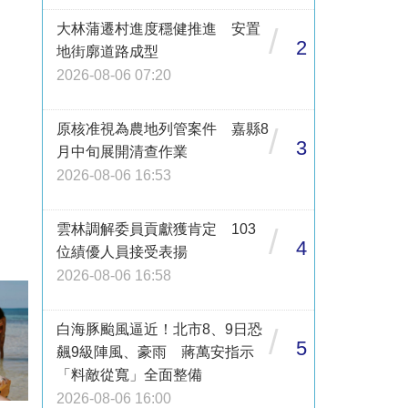
大林蒲遷村進度穩健推進 安置
/
2
地街廓道路成型
2026-08-06 07:20
原核准視為農地列管案件 嘉縣8
/
3
月中旬展開清查作業
2026-08-06 16:53
雲林調解委員貢獻獲肯定 103
/
4
位績優人員接受表揚
2026-08-06 16:58
白海豚颱風逼近！北市8、9日恐
/
5
飆9級陣風、豪雨 蔣萬安指示
「料敵從寬」全面整備
2026-08-06 16:00