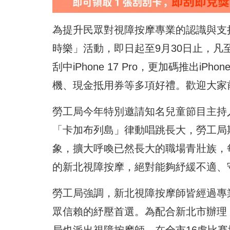
為提升民眾對視障按摩專業的認識與支
時樂」活動，即日起至9月30日止，凡
刮中iPhone 17 Pro，更加碼推出iPhon
機、現金抵用券等多項好禮。歡迎大家
勞工局今年特別邀請知名兒童節目主持
「卡加布列島」律動唱跳長大，勞工局
象，擴大呼喚已然長大的職場青壯族，
的新北視障按摩，絕對能夠紓緩不適、
勞工局強調，新北視障按摩師皆經過專
眾信賴的紓壓首選。為配合新北市辦理