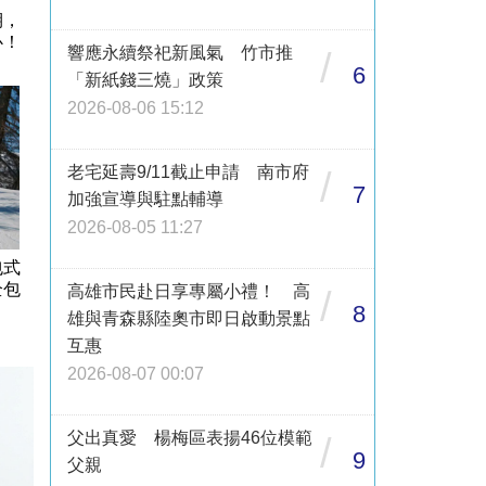
期，
心！
響應永續祭祀新風氣 竹市推
/
6
「新紙錢三燒」政策
2026-08-06 15:12
老宅延壽9/11截止申請 南市府
/
7
加強宣導與駐點輔導
2026-08-05 11:27
包式
全包
高雄市民赴日享專屬小禮！ 高
/
8
雄與青森縣陸奧市即日啟動景點
互惠
2026-08-07 00:07
父出真愛 楊梅區表揚46位模範
/
9
父親