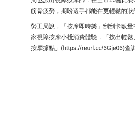
局也派出視障按摩師，在全市16處比
筋骨疲勞，期盼選手都能在更輕鬆的狀
勞工局說，「按摩即時樂」刮刮卡數量
家視障按摩小棧消費體驗，「按出輕鬆
按摩據點」(
https://reurl.cc/6Gje06
)查