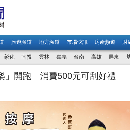
道
旅遊頻道
地方頻道
市場快訊
房產頻道
財
彰化
南投
雲林
嘉義
台南
高雄
屏東
樂」開跑 消費500元可刮好禮