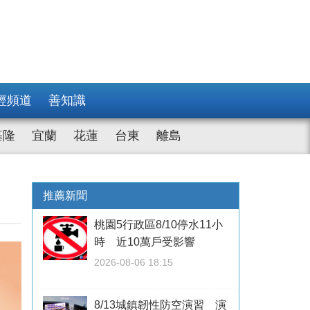
經頻道
善知識
基隆
宜蘭
花蓮
台東
離島
推薦新聞
桃園5行政區8/10停水11小
時 近10萬戶受影響
2026-08-06 18:15
8/13城鎮韌性防空演習 演