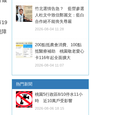
紓緩
竹北選情告急？ 藍營參選
人杜文中致信鄭麗文：藍白
合作絕不能喪失尊嚴
19
2026-08-04 11:28
視障
200點抵農會消費、100點
抵醫療補助 桃園敬老愛心
卡116年起全面擴大
2026-08-04 11:07
熱門新聞
桃園5行政區8/10停水11小
時 近10萬戶受影響
2026-08-06 18:15