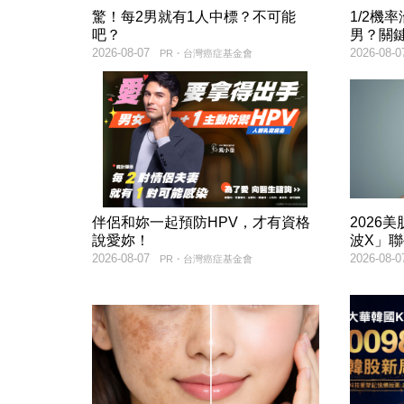
驚！每2男就有1人中標？不可能
1/2機
吧？
男？關
2026-08-07
2026-08-0
PR・台灣癌症基金會
伴侶和妳一起預防HPV，才有資格
2026
說愛妳！
波X」
2026-08-07
2026-08-0
PR・台灣癌症基金會