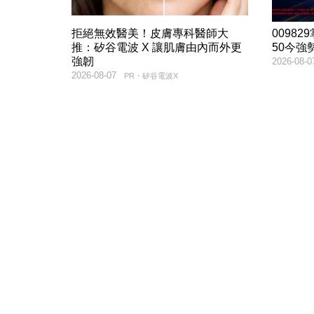
拒絕無效醫美！皮膚專科醫師大
00982
推：矽谷電波 X 讓肌膚由內而外更
50今強
強韌
2026-08-0
2026-08-07
PR・矽谷電波X