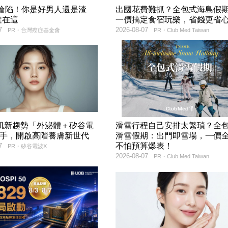
率淪陷！你是好男人還是渣
出國花費難抓？全包式海島假
鍵在這
一價搞定食宿玩樂，省錢更省
7
2026-08-07
PR・台灣癌症基金會
PR・Club Med Taiwan
美肌新趨勢「外泌體＋矽谷電
滑雪行程自己安排太繁瑣？全
聯手，開啟高階養膚新世代
滑雪假期：出門即雪場，一價
不怕預算爆表！
7
PR・矽谷電波X
2026-08-07
PR・Club Med Taiwan