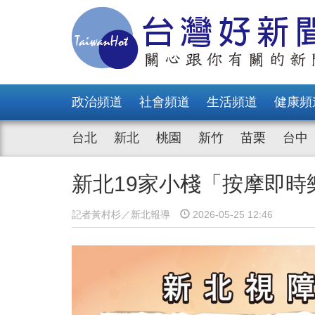
政治頻道
社會頻道
生活頻道
健康頻
台北
新北
桃園
新竹
苗栗
台中
新北19家小棧「按摩即時
記者黃村杉／新北報導
2026-05-25 12:46