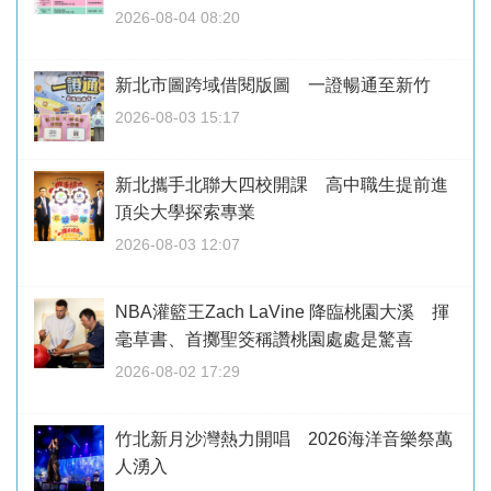
2026-08-04 08:20
新北市圖跨域借閱版圖 一證暢通至新竹
2026-08-03 15:17
新北攜手北聯大四校開課 高中職生提前進
頂尖大學探索專業
2026-08-03 12:07
NBA灌籃王Zach LaVine 降臨桃園大溪 揮
毫草書、首擲聖筊稱讚桃園處處是驚喜
2026-08-02 17:29
竹北新月沙灣熱力開唱 2026海洋音樂祭萬
人湧入