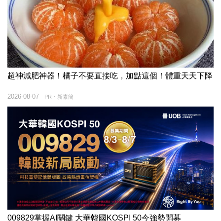
超神減肥神器！橘子不要直接吃，加點這個！體重天天下降
2026-08-07
PR・新素簡
009829掌握AI關鍵 大華韓國KOSPI 50今強勢開募