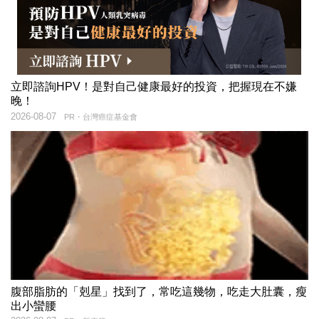
立即諮詢HPV！是對自己健康最好的投資，把握現在不嫌
晚！
2026-08-07
PR・台灣癌症基金會
腹部脂肪的「剋星」找到了，常吃這幾物，吃走大肚囊，瘦
出小蠻腰