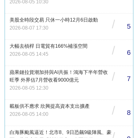
2026-08-05 10:30
美股全時段交易 只休一小時12月6日啟動
/
5
2026-08-07 17:30
大幅去槓桿 日電貿有166%補漲空間
/
6
2026-08-05 14:45
蘋果鏈拉貨潮加持與AI共振！鴻海下半年營收
/
7
旺季 外界估7月營收看9000億元
2026-08-05 12:30
載板供不應求 欣興提高資本支出擴產
/
8
2026-08-05 14:00
白海豚颱風逼近！北市8、9日恐飆9級陣風、豪
/