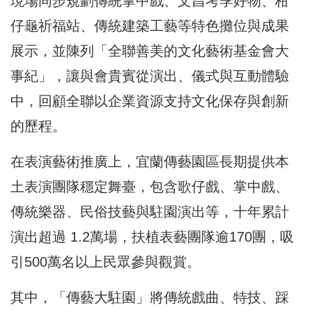
現場同步規劃傳統掌中戲、文昌考季好物、柑
仔龜祈福站、傳統建築工藝等特色攤位與成果
展示，並陳列「全聯善美的文化藝術基金會大
事紀」，讓與會貴賓從演出、儀式與互動體驗
中，回顧全聯以企業資源支持文化保存與創新
的歷程。
在表演藝術推廣上，宜蘭傳藝園區長期提供本
土表演團隊穩定舞臺，包含歌仔戲、掌中戲、
傳統樂器、民俗技藝與駐園演出等，十年累計
演出超過 1.2萬場，扶植表藝團隊逾170團，吸
引500萬名以上民眾參與觀賞。
其中，「傳藝大駐園」將傳統戲曲、特技、踩