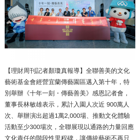
【理財周刊記者顏瓊真報導】全聯善美的文化
藝術基金會經營宜蘭傳藝園區邁入第十年，特
別舉辦《十年一刻・傳藝善美》感恩記者會，
董事長林敏雄表示，累計入園人次近 900萬人
次、舉辦演出超過1萬2,000場、推動文化體驗
活動至少300場次，全聯展現以通路的力量回應
文化責任的階段性里程碑，讓傳統藝術不再只