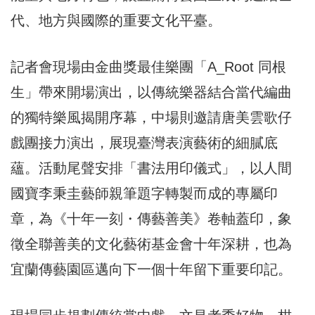
代、地方與國際的重要文化平臺。
記者會現場由金曲獎最佳樂團「A_Root 同根
生」帶來開場演出，以傳統樂器結合當代編曲
的獨特樂風揭開序幕，中場則邀請唐美雲歌仔
戲團接力演出，展現臺灣表演藝術的細膩底
蘊。活動尾聲安排「書法用印儀式」，以人間
國寶李秉圭藝師親筆題字轉製而成的專屬印
章，為《十年一刻・傳藝善美》卷軸蓋印，象
徵全聯善美的文化藝術基金會十年深耕，也為
宜蘭傳藝園區邁向下一個十年留下重要印記。