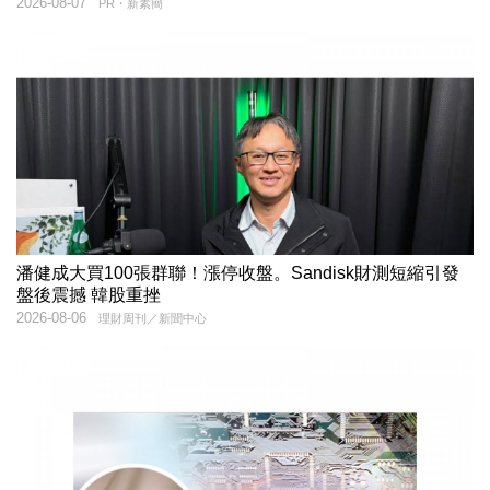
2026-08-07
PR・新素簡
潘健成大買100張群聯！漲停收盤。Sandisk財測短縮引發
盤後震撼 韓股重挫
2026-08-06
理財周刊／新聞中心