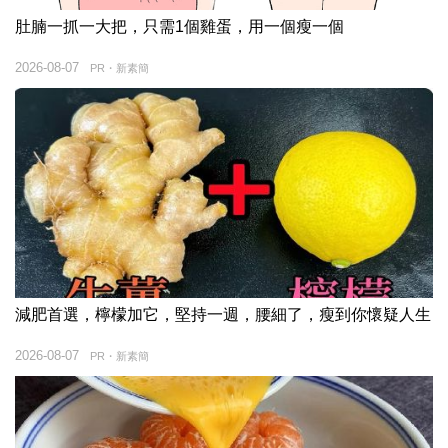
肚腩一抓一大把，只需1個雞蛋，用一個瘦一個
2026-08-07
PR・新素簡
減肥首選，檸檬加它，堅持一週，腰細了，瘦到你懷疑人生
2026-08-07
PR・新素簡