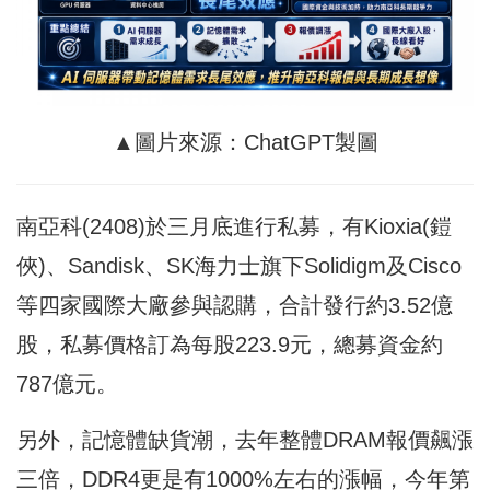
▲圖片來源：ChatGPT製圖
南亞科(2408)於三月底進行私募，有Kioxia(鎧
俠)、Sandisk、SK海力士旗下Solidigm及Cisco
等四家國際大廠參與認購，合計發行約3.52億
股，私募價格訂為每股223.9元，總募資金約
787億元。
另外，記憶體缺貨潮，去年整體DRAM報價飆漲
三倍，DDR4更是有1000%左右的漲幅，今年第