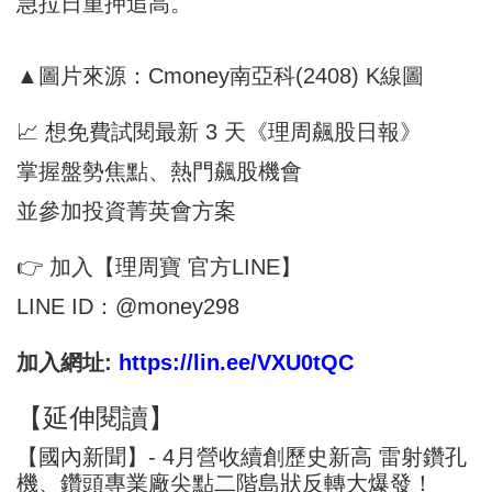
急拉日重押追高。
▲圖片來源：Cmoney南亞科(2408) K線圖
📈 想免費試閱最新 3 天《理周飆股日報》
掌握盤勢焦點、熱門飆股機會
並參加投資菁英會方案
👉 加入【理周寶 官方LINE】
LINE ID：@money298
加入網址:
https://lin.ee/VXU0tQC
【延伸閱讀】
【國內新聞】- 4月營收續創歷史新高 雷射鑽孔
機、鑽頭專業廠尖點二階島狀反轉大爆發！