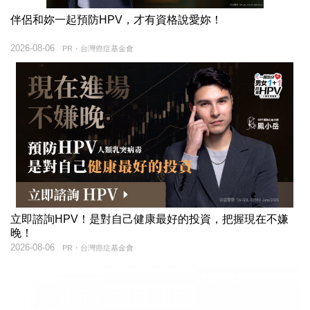
伴侶和妳一起預防HPV，才有資格說愛妳！
2026-08-06
PR・台灣癌症基金會
立即諮詢HPV！是對自己健康最好的投資，把握現在不嫌
晚！
2026-08-06
PR・台灣癌症基金會