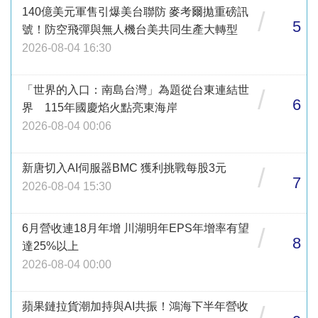
140億美元軍售引爆美台聯防 麥考爾拋重磅訊
/
5
號！防空飛彈與無人機台美共同生產大轉型
2026-08-04 16:30
「世界的入口：南島台灣」為題從台東連結世
/
6
界 115年國慶焰火點亮東海岸
2026-08-04 00:06
新唐切入AI伺服器BMC 獲利挑戰每股3元
/
7
2026-08-04 15:30
6月營收連18月年增 川湖明年EPS年增率有望
/
8
達25%以上
2026-08-04 00:00
蘋果鏈拉貨潮加持與AI共振！鴻海下半年營收
/