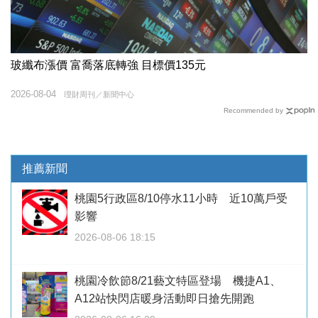
玻纖布漲價 富喬落底轉強 目標價135元
2026-08-04
理財周刊／新聞中心
Recommended by
推薦新聞
桃園5行政區8/10停水11小時 近10萬戶受
影響
2026-08-06 18:15
桃園冷飲節8/21藝文特區登場 機捷A1、
A12站快閃店暖身活動即日搶先開跑