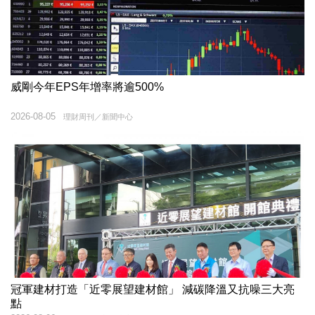
威剛今年EPS年增率將逾500%
2026-08-05
理財周刊／新聞中心
冠軍建材打造「近零展望建材館」 減碳降溫又抗噪三大亮
點