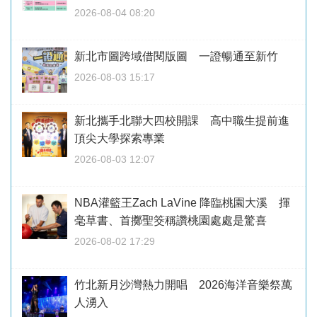
2026-08-04 08:20
新北市圖跨域借閱版圖 一證暢通至新竹
2026-08-03 15:17
新北攜手北聯大四校開課 高中職生提前進
頂尖大學探索專業
2026-08-03 12:07
NBA灌籃王Zach LaVine 降臨桃園大溪 揮
毫草書、首擲聖筊稱讚桃園處處是驚喜
2026-08-02 17:29
竹北新月沙灣熱力開唱 2026海洋音樂祭萬
人湧入