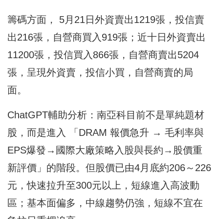
籌碼方面， 5月21日外資賣出1219張，投信賣
出216張，自營商買入919張；近十日外資賣出
11200張，投信買入866張，自營商賣出5204
張，呈現外資賣，投信小買，自營商賣的局
面。
ChatGPT輔助分析：南亞科目前不是單純題材
股，而是進入 「DRAM 報價急升 → 毛利率與
EPS爆發→國際大廠策略入股與長約→股價重
新評價」的階段。但股價已由4月底約206～226
元，快速拉升至300元以上，短線進入高波動
區；基本面偏多，中線趨勢仍強，短線不宜在