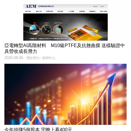
亞電轉型AI高階材料 M10級PTFE及抗翹曲膜 送樣驗證中
具營收成長潛力
2026-08-06
理財周刊／新聞中心
今年拚賺5個股本 宇瞻上看400元