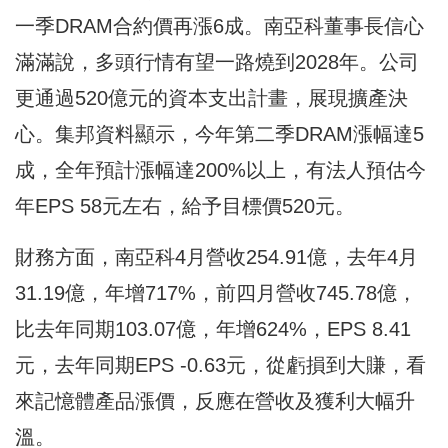
一季DRAM合約價再漲6成。南亞科董事長信心
滿滿說，多頭行情有望一路燒到2028年。公司
更通過520億元的資本支出計畫，展現擴產決
心。集邦資料顯示，今年第二季DRAM漲幅達5
成，全年預計漲幅達200%以上，有法人預估今
年EPS 58元左右，給予目標價520元。
財務方面，南亞科4月營收254.91億，去年4月
31.19億，年增717%，前四月營收745.78億，
比去年同期103.07億，年增624%，EPS 8.41
元，去年同期EPS -0.63元，從虧損到大賺，看
來記憶體產品漲價，反應在營收及獲利大幅升
溫。