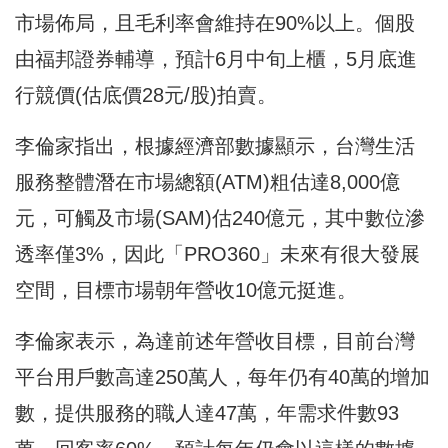
市場佈局，且毛利率會維持在90%以上。個股
由福邦證券輔導，預計6月中旬上櫃，5月底進
行競價(估底價28元/股)拍賣。
李倫家指出，根據經濟部數據顯示，台灣生活
服務整體潛在市場總額(ATM)粗估達8,000億
元，可觸及市場(SAM)估240億元，其中數位滲
透率僅3%，因此「PRO360」未來有很大發展
空間，目標市場朝年營收10億元挺進。
李倫家表示，為達前述年營收目標，目前台灣
平台用戶數高達250萬人，每年仍有40萬的增加
數，提供服務的職人達47萬，年需求件數93