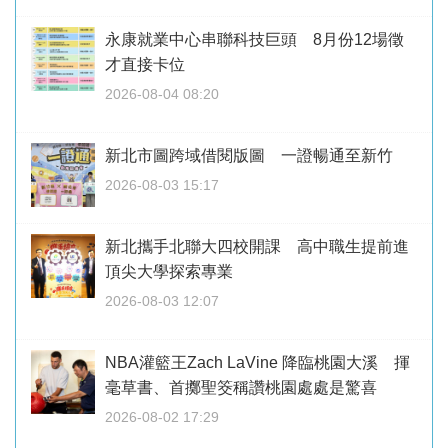
永康就業中心串聯科技巨頭 8月份12場徵
才直接卡位
2026-08-04 08:20
新北市圖跨域借閱版圖 一證暢通至新竹
2026-08-03 15:17
新北攜手北聯大四校開課 高中職生提前進
頂尖大學探索專業
2026-08-03 12:07
NBA灌籃王Zach LaVine 降臨桃園大溪 揮
毫草書、首擲聖筊稱讚桃園處處是驚喜
2026-08-02 17:29