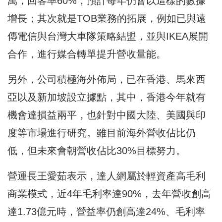
萬，回客率60%，預計每年仍會以這樣的數據
增長；其次就是TOB業務的拓展，例如已與遠
傳電信與台灣大車隊策略結盟，並與IKEA展開
合作，進行媒合轉單提升營收量能。
另外，公司積極海外佈局，已在香港、馬來西
亞以及新加坡設立據點，其中，香港今年就有
機會達損益兩平，也針對中國大陸、美國與印
度等市場進行研究。雖目前海外營收佔比仍
低，但未來會朝營收佔比30%目標努力。
營運長王愛茹表示，達人網屬於輕資產高毛利
商業模式，近4年毛利率達90%，去年營收創高
達1.73億元時，營益率仍創高達24%、毛利率