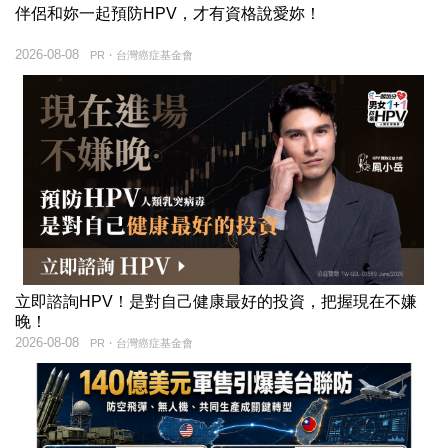
伴侶和妳一起預防HPV，才有資格說愛妳！
2026-08-08
PR・台灣癌症基金會
立即諮詢HPV！是對自己健康最好的投資，把握現在不嫌
晚！
2026-08-08
PR・台灣癌症基金會