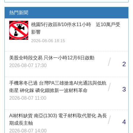
熱門新聞
桃園5行政區8/10停水11小時 近10萬戶受
影響
2026-08-06 18:15
美股全時段交易 只休一小時12月6日啟動
/
2
2026-08-07 17:30
手機寒冬已過 台灣PA三雄搶進AI光通訊與低軌
/
3
衛星 砷化鎵 磷化銦掀新一波材料革命
2026-08-07 11:00
AI材料缺貨 南亞(1303) 電子材料取代塑化 為長
/
4
期成長主軸
2026-08-07 14:00