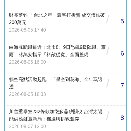
財團落難 「台北之星」豪宅打折賣 成交價跌破
/
5
200萬元
2026-08-05 17:40
白海豚颱風逼近！北市8、9日恐飆9級陣風、豪
/
6
雨 蔣萬安指示「料敵從寬」全面整備
2026-08-06 16:00
貓空亮點活動起跑 「星空到花海」全年玩透
/
7
透
2026-08-05 18:33
川普重拳祭232條款加徵多晶矽關稅 台灣太陽
/
8
能供應鏈迎新局：機遇與挑戰並存
2026-08-07 12:00