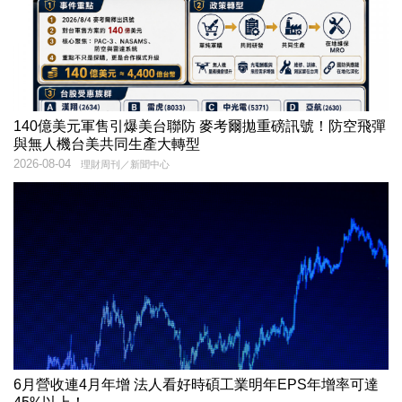
140億美元軍售引爆美台聯防 麥考爾拋重磅訊號！防空飛彈
與無人機台美共同生產大轉型
2026-08-04
理財周刊／新聞中心
6月營收連4月年增 法人看好時碩工業明年EPS年增率可達