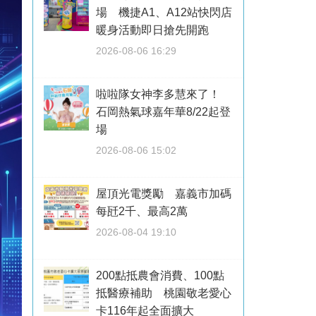
場 機捷A1、A12站快閃店
暖身活動即日搶先開跑
2026-08-06 16:29
啦啦隊女神李多慧來了！
石岡熱氣球嘉年華8/22起登
場
2026-08-06 15:02
屋頂光電獎勵 嘉義市加碼
每瓩2千、最高2萬
2026-08-04 19:10
200點抵農會消費、100點
抵醫療補助 桃園敬老愛心
卡116年起全面擴大