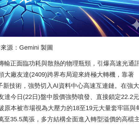
來源：Gemini 製圖
線傳輸正面臨功耗與散熱的物理瓶頸，引爆高速光通
大廠友達(2409)跨界布局迎來終極大轉機，靠著
)與矽光子新技術，強勢切入AI資料中心高速互連鏈。在強
今日(22日)盤中股價強勢噴發、直接鎖定22.2
破原本被市場視為大壓力的18至19元大量套牢區與
萬至35.5萬張，多方結構全面進入轉型溢價的高檔