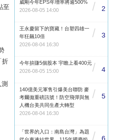
威剛今年EPS年增率將逾500%
/
點至
2
2026-08-05 14:00
王永慶留下的寶藏！台塑四雄一
/
3
年狂飆10倍
2026-08-04 16:30
勢
「折
今年拚賺5個股本 宇瞻上看400元
/
4
2026-08-05 15:00
入測
140億美元軍售引爆美台聯防 麥
/
5
考爾拋重磅訊號！防空飛彈與無
人機台美共同生產大轉型
2026-08-04 16:30
「世界的入口：南島台灣」為題
/
6
從台東連結世界 115年國慶焰