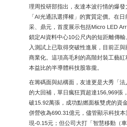
理周投研部指出，友達本波行情的爆發
「AI光通訊選擇權」的實質定價。在日前To
采、鼎元，首度展示包括Micro LED Ar
鎖定AI資料中心10公尺內的短距離傳
入測試上已取得突破性進展，目前正與國
商業化。這項高毛利的高階封裝工藝紅
本益比的半導體科技股靠攏。
在籌碼面與結構面，友達更是大秀「法
的大回補，單日瘋狂買超達156,96
破15.92萬張，成功點燃面板雙虎的資
併營收為690.31億元，儘管顯示科技
現-0.15元；但公司大打「智慧移動