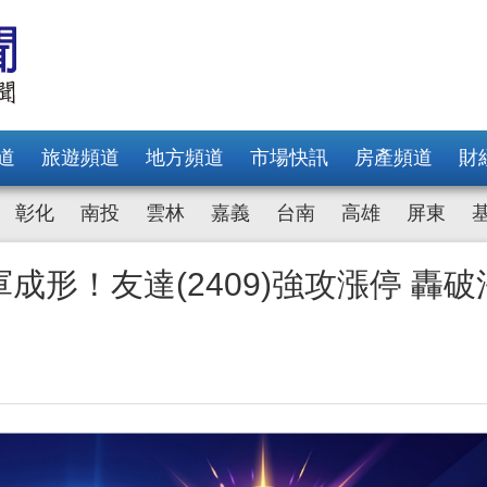
道
旅遊頻道
地方頻道
市場快訊
房產頻道
財
彰化
南投
雲林
嘉義
台南
高雄
屏東
成形！友達(2409)強攻漲停 轟破