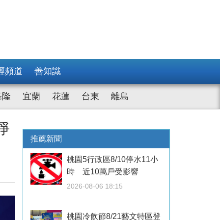
經頻道
善知識
基隆
宜蘭
花蓮
台東
離島
淨
推薦新聞
桃園5行政區8/10停水11小
時 近10萬戶受影響
2026-08-06 18:15
桃園冷飲節8/21藝文特區登