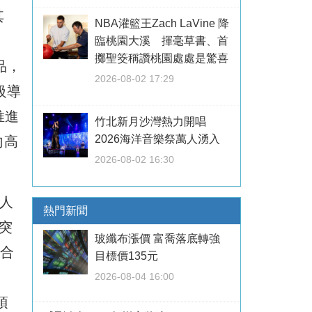
其
NBA灌籃王Zach LaVine 降
臨桃園大溪 揮毫草書、首
擲聖筊稱讚桃園處處是驚喜
樣品，
2026-08-02 17:29
級導
推進
竹北新月沙灣熱力開唱
2026海洋音樂祭萬人湧入
向高
2026-08-02 16:30
人
熱門新聞
突
玻纖布漲價 富喬落底轉強
報合
目標價135元
2026-08-04 16:00
項