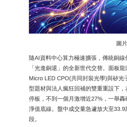
圖片
隨AI資料中心算力極速擴張，傳統銅
「光進銅退」的全新世代交替。面板龍頭
Micro LED CPO(共同封裝光學
型題材與法人瘋狂回補的雙重重設下，友達
停板，不到一個月激增近27%，一舉轟
淨值底線。盤中成交量急遽放大至33.9
段。