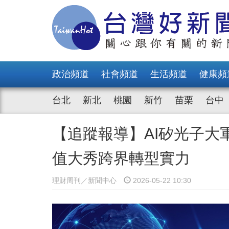
政治頻道
社會頻道
生活頻道
健康頻
台北
新北
桃園
新竹
苗栗
台中
【追蹤報導】AI矽光子大軍
值大秀跨界轉型實力
理財周刊／新聞中心
2026-05-22 10:30