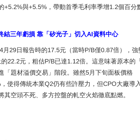
5.2%與+5.5%，帶動首季毛利率季增1.2個百分
)終結三年虧損 靠「矽光子」切入AI資料中心
月29日報告時的17.5元（當時P/B僅0.87倍），強
的22.2元，粗估P/B已達1.12倍。這意味著原本的
進「題材溢價交易」階段。雖然5月下旬面板價格
.5%，使得傳統本業Q2仍有些許壓力，但CPO大廠導
將其空頭不死、多方控盤的軋空火焰徹底點燃。