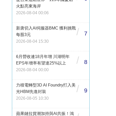
火點亮東海岸
2026-08-04 00:06
新唐切入AI伺服器BMC 獲利挑戰
/
7
每股3元
2026-08-04 15:30
6月營收連18月年增 川湖明年
/
8
EPS年增率有望達25%以上
2026-08-04 00:00
力積電轉型3D AI Foundry打入美
/
9
光HBM先進封裝
2026-08-05 10:30
蘋果鏈拉貨潮加持與AI共振！鴻