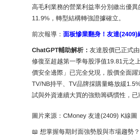
高毛利業務的營業利益率分別繳出優異的+
11.9%，轉型結構轉強證據確立。
前次報導：
面板慘業翻身！友達(2409
ChatGPT
輔助解析：
友達股價已正式由4
修復至超越第一季每股淨值19.81元之上
價安全邊際」已完全兌現，股價全面躍
TV/NB持平、TV品牌採購量略放緩1
試與外資連續大買的強勁籌碼慣性，已
圖片來源：CMoney 友達(2409) K線圖
📖 想掌握每期封面強勢股與市場趨勢？