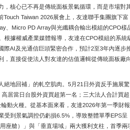
力，核心已不再是傳統面板景氣循環，而是市場對
uch Taiwan 2026展會上，友達聯手集團旗下富
ray、Micro PD Array與光纖耦合輸出模組的CPO
輸。根據權威產業媒體報導，友達在CPO模組的系統
際AI及光通信巨頭緊密合作，預計2至3年內逐步
利，直接促使法人對友達的估值邏輯從傳統面板廠
人絕地回補」的軋空肌肉。5月21日外資反手施展驚
9張，高居當日台股外資買超第一名；三大法人合計買超
金輪動火種。從基本面來看，友達2026年第一季財
本業受到景氣調控仍虧損6.5%，導致整體單季EPS呈
（車用座艙）」與「垂直場域」兩大獲利支柱，首季兩