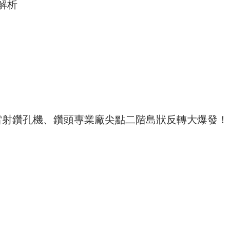
解析
 雷射鑽孔機、鑽頭專業廠尖點二階島狀反轉大爆發！