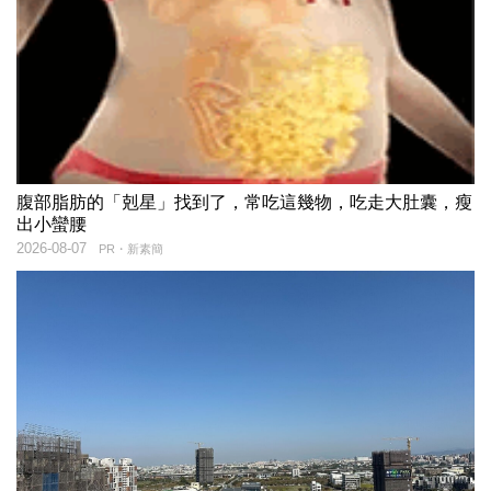
腹部脂肪的「剋星」找到了，常吃這幾物，吃走大肚囊，瘦
出小蠻腰
2026-08-07
PR・新素簡