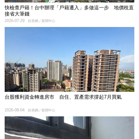
快檢查戶籍！台中辦理「戶籍遷入」多做這一步 地價稅直
接省大筆錢
2026-07-29
好房網／新聞中心
台股獲利資金轉進房市 自住、置產需求撐起7月買氣
2026-08-04
好房網／新聞中心