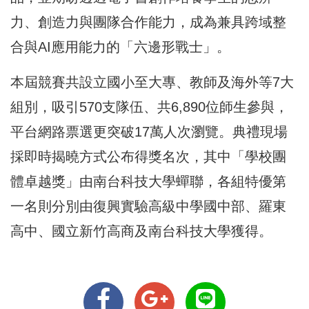
力、創造力與團隊合作能力，成為兼具跨域整
合與AI應用能力的「六邊形戰士」。
本屆競賽共設立國小至大專、教師及海外等7大
組別，吸引570支隊伍、共6,890位師生參與，
平台網路票選更突破17萬人次瀏覽。典禮現場
採即時揭曉方式公布得獎名次，其中「學校團
體卓越獎」由南台科技大學蟬聯，各組特優第
一名則分別由復興實驗高級中學國中部、羅東
高中、國立新竹高商及南台科技大學獲得。