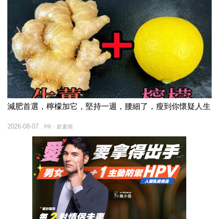
減肥首選，檸檬加它，堅持一週，腰細了，瘦到你懷疑人生
2026-08-07
PR・新素簡