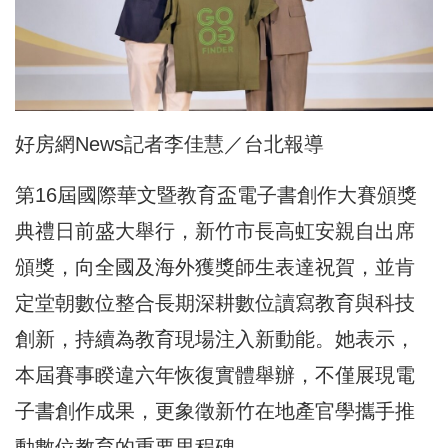
好房網News記者李佳慧／台北報導
第16屆國際華文暨教育盃電子書創作大賽頒獎
典禮日前盛大舉行，新竹市長高虹安親自出席
頒獎，向全國及海外獲獎師生表達祝賀，並肯
定堂朝數位整合長期深耕數位讀寫教育與科技
創新，持續為教育現場注入新動能。她表示，
本屆賽事睽違六年恢復實體舉辦，不僅展現電
子書創作成果，更象徵新竹在地產官學攜手推
動數位教育的重要里程碑。