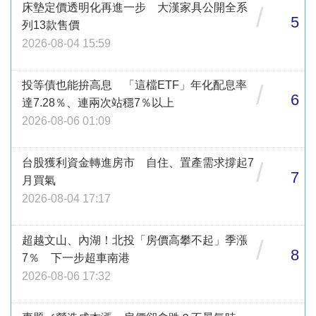
床墊定價透明化再進一步 大漢家具公開全系
/
5
列13款售價
2026-08-04 15:59
投等債也能拚高息 「這檔ETF」年化配息率
/
6
達7.28％、連兩次站穩7％以上
2026-08-06 01:09
台股獲利資金轉進房市 自住、置產需求撐起7
/
7
月買氣
2026-08-04 17:17
超越文山、內湖！北投「房價高攀不起」季漲
/
8
7％ 下一步超車南港
2026-08-06 17:32