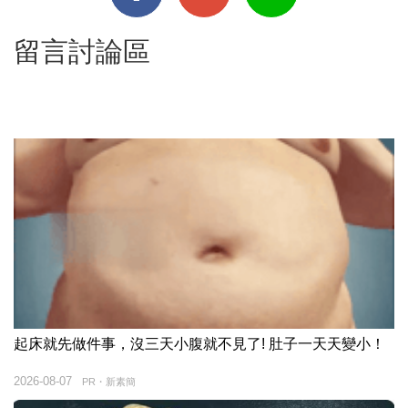
留言討論區
起床就先做件事，沒三天小腹就不見了! 肚子一天天變小！
2026-08-07
PR・新素簡