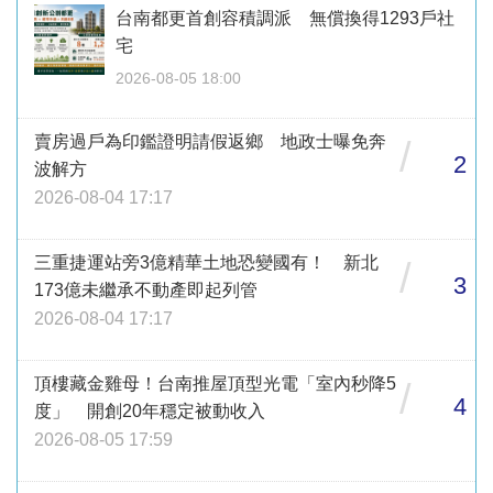
台南都更首創容積調派 無償換得1293戶社
宅
2026-08-05 18:00
賣房過戶為印鑑證明請假返鄉 地政士曝免奔
/
2
波解方
2026-08-04 17:17
三重捷運站旁3億精華土地恐變國有！ 新北
/
3
173億未繼承不動產即起列管
2026-08-04 17:17
頂樓藏金雞母！台南推屋頂型光電「室內秒降5
/
4
度」 開創20年穩定被動收入
2026-08-05 17:59