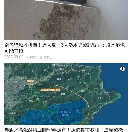
別等壁癌才後悔！達人曝「3大滲水隱藏訊號」：沒水痕也
可能中招
2026-08-03
好房網／新聞中心
專題／高鐵翻轉宜蘭50年房市！房價提前喊漲「進場契機