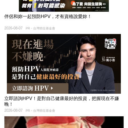
伴侶和妳一起預防HPV，才有資格說愛妳！
2026-08-07
PR・台灣癌症基金會
立即諮詢HPV！是對自己健康最好的投資，把握現在不嫌
晚！
2026-08-07
PR・台灣癌症基金會