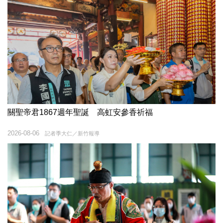
關聖帝君1867週年聖誕 高虹安參香祈福
2026-08-06
記者季大仁／新竹報導