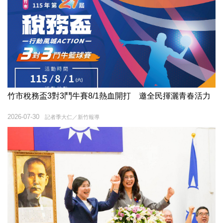
竹市稅務盃3對3鬥牛賽8/1熱血開打 邀全民揮灑青春活力
2026-07-30
記者季大仁／新竹報導