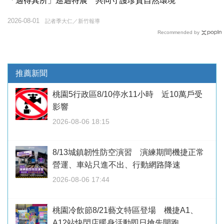
「適得其所」巡迴特展 共同守護珍貴自然環境
2026-08-01
記者季大仁／新竹報導
Recommended by
推薦新聞
桃園5行政區8/10停水11小時 近10萬戶受
影響
2026-08-06 18:15
8/13城鎮韌性防空演習 演練期間機捷正常
營運、車站只進不出、行動網路降速
2026-08-06 17:44
桃園冷飲節8/21藝文特區登場 機捷A1、
A12站快閃店暖身活動即日搶先開跑