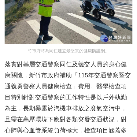
竹市府將為同仁建立最堅實的健康防護網。
落實對基層交通警察同仁及義交人員的身心健
康關懷，新竹市政府補助「115年交通警察暨交
通義勇警察人員健康檢查」費用。醫學檢查項
目特別針對交通警察的工作特性是以戶外執勤
為主，長期暴露於汽機車排放之廢氣空污中，
且需在高壓環境下應對各類突發交通狀況，對
心肺與心血管系統負荷極大，檢查項目涵蓋多