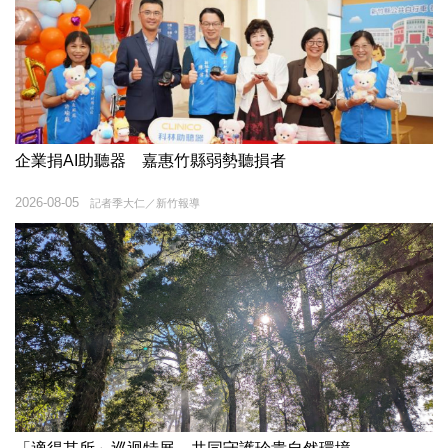
企業捐AI助聽器 嘉惠竹縣弱勢聽損者
2026-08-05
記者季大仁／新竹報導