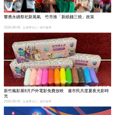
響應永續祭祀新風氣 竹市推「新紙錢三燒」政策
2026-08-06
記者季大仁／新竹報導
新竹瘋影展8月戶外電影免費放映 邀市民共度夏夜光影時
光
2026-08-05
記者季大仁／新竹報導