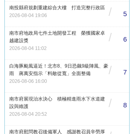
南投縣府規劃重建綜合大樓 打造完整行政區
/
5
2026-08-04 19:06
南市府地政局七件土地開發工程 榮獲國家卓
/
6
越建設獎
2026-08-04 11:02
白海豚颱風逼近！北市8、9日恐飆9級陣風、豪
/
7
雨 蔣萬安指示「料敵從寬」全面整備
2026-08-06 16:00
南市府展現治水決心 積極精進雨水下水道建
/
8
設與維護
2026-08-04 20:52
南市府慰問教召後備軍人 感謝教召員辛勞厚