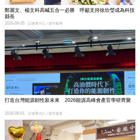
鄭麗文、楊文科高喊五合一必勝 呼籲支持徐欣瑩成為科技
縣長
2026-08-05
記者季大仁／新竹報導
打造台灣能源韌性新未來 2026能源高峰會產官學研齊聚
2026-08-01
記者季大仁／新竹報導