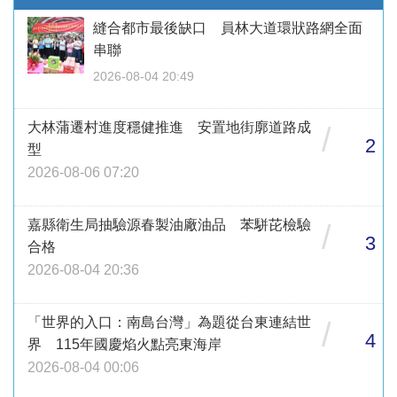
縫合都市最後缺口 員林大道環狀路網全面
串聯
2026-08-04 20:49
大林蒲遷村進度穩健推進 安置地街廓道路成
/
2
型
2026-08-06 07:20
嘉縣衛生局抽驗源春製油廠油品 苯駢芘檢驗
/
3
合格
2026-08-04 20:36
「世界的入口：南島台灣」為題從台東連結世
/
4
界 115年國慶焰火點亮東海岸
2026-08-04 00:06