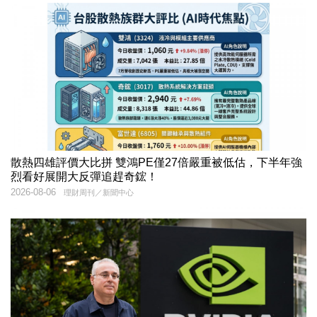
散熱四雄評價大比拼 雙鴻PE僅27倍嚴重被低估，下半年強
烈看好展開大反彈追趕奇鋐！
2026-08-06
理財周刊／新聞中心