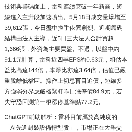
技術與籌碼面上，雷科連續突破一年新高，短
線進入主升段加速噴出。5月18日成交量爆增至
39,612張，今日盤中換手依舊劇烈。近期籌碼
結構由法人主導，近5日三大法人合計買超
1,666張，外資為主要買盤。不過，以盤中約
91.1元計算，雷科近四季EPS約0.63元，粗估本
益比高達144倍，本淨比亦達3.64倍，估值已嚴
重脫離低檔區。操作上切忌盲目追價，短線多
方強弱分界應嚴格緊盯昨日漲停價84.9元，若
失守恐回測第一根漲停基準點77.2元。
ChatGPT輔助解析：雷科目前屬於高純度的
「AI先進封裝設備轉型股」，市場正在大舉交