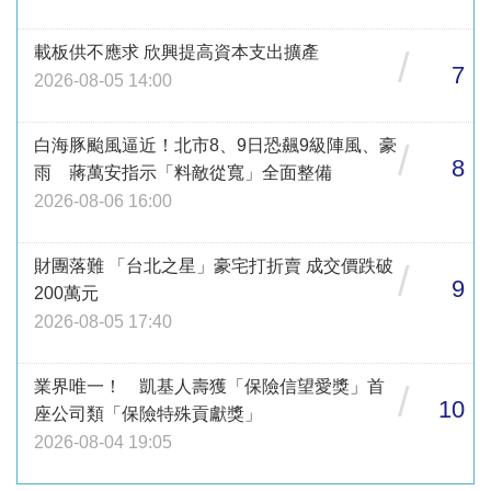
載板供不應求 欣興提高資本支出擴產
/
7
2026-08-05 14:00
白海豚颱風逼近！北市8、9日恐飆9級陣風、豪
/
8
雨 蔣萬安指示「料敵從寬」全面整備
2026-08-06 16:00
財團落難 「台北之星」豪宅打折賣 成交價跌破
/
9
200萬元
2026-08-05 17:40
業界唯一！ 凱基人壽獲「保險信望愛獎」首
/
10
座公司類「保險特殊貢獻獎」
2026-08-04 19:05