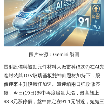
圖片來源：Gemini 製圖
雷射設備與被動元件材料大廠雷科(6207)在AI先
進封裝與TGV玻璃基板雙神仙題材加持下，股
價迎來主升段瘋狂加速。繼連續兩日強攻漲停
後，今日(19日)盤中再度爆量大漲，最高飆上
93.3元漲停價，盤中鎖定在91.1元附近，短短三