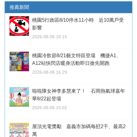
推薦新聞
桃園5行政區8/10停水11小時 近10萬戶受
影響
2026-08-06 18:15
桃園冷飲節8/21藝文特區登場 機捷A1、
A12站快閃店暖身活動即日搶先開跑
2026-08-06 16:29
啦啦隊女神李多慧來了！ 石岡熱氣球嘉年
華8/22起登場
2026-08-06 15:02
屋頂光電獎勵 嘉義市加碼每瓩2千、最高2
萬