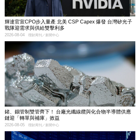
輝達官宣CPO步入量產 北美 CSP Capex 爆發 台灣矽光子
戰隊迎需求與供給雙擊利多
2026-08-04
理財周刊／新聞中心
鍺、銦管制雙管齊下！ 台廠光纖線纜與化合物半導體供應
鏈迎「轉單與補庫」效益
2026-08-05
理財周刊／新聞中心