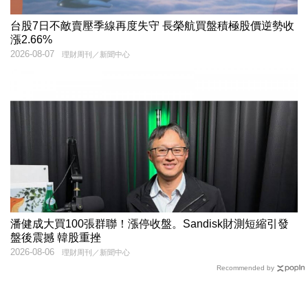
台股7日不敵賣壓季線再度失守 長榮航買盤積極股價逆勢收
漲2.66%
2026-08-07
理財周刊／新聞中心
潘健成大買100張群聯！漲停收盤。Sandisk財測短縮引發
盤後震撼 韓股重挫
2026-08-06
理財周刊／新聞中心
Recommended by