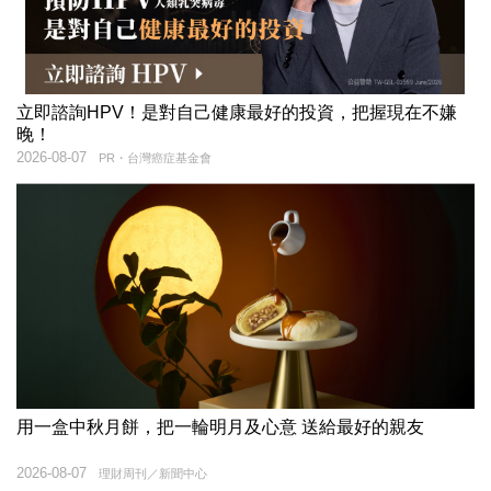
立即諮詢HPV！是對自己健康最好的投資，把握現在不嫌
晚！
2026-08-07
PR・台灣癌症基金會
用一盒中秋月餅，把一輪明月及心意 送給最好的親友
2026-08-07
理財周刊／新聞中心