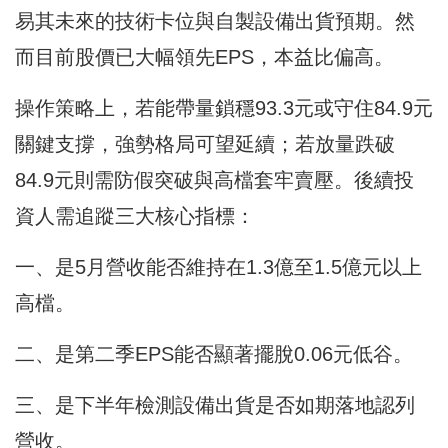
易其未來的技術卡位與自製設備出貨預期。然
而目前股價已大幅領先EPS，本益比偏高。
操作策略上，若能帶量鎖穩93.3元或守住84.9元
關鍵支撐，強勢格局可望延續；若放量跌破
84.9元則需防假突破與高檔套牢賣壓。後續投
資人需追蹤三大核心指標：
一、是5月營收能否維持在1.3億至1.5億元以上
高檔。
二、是第二季EPS能否顯著擺脫0.06元低谷。
三、是下半年檢測設備出貨是否如期落地認列
營收。