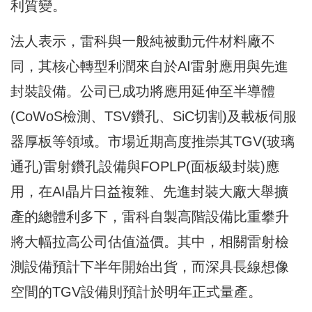
利質變。
法人表示，雷科與一般純被動元件材料廠不
同，其核心轉型利潤來自於AI雷射應用與先進
封裝設備。公司已成功將應用延伸至半導體
(CoWoS檢測、TSV鑽孔、SiC切割)及載板伺服
器厚板等領域。市場近期高度推崇其TGV(玻璃
通孔)雷射鑽孔設備與FOPLP(面板級封裝)應
用，在AI晶片日益複雜、先進封裝大廠大舉擴
產的總體利多下，雷科自製高階設備比重攀升
將大幅拉高公司估值溢價。其中，相關雷射檢
測設備預計下半年開始出貨，而深具長線想像
空間的TGV設備則預計於明年正式量產。