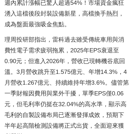
週內累計漲幅已驚人超過54%！市場資金瘋狂
湧入這檔後段封裝設備新星，高檔換手熱烈，
成為盤面最強吸金焦點。
理周投研部指出，雷科過去雖受傳統車用與消
費性電子需求疲弱拖累，2025年EPS衰退至
0.90元；但進入2026年，營收已現轉機谷底回
溫。3月營收跳升至1.575億元、年增14.3%，4
月營收1.267億元、持續維持年增3.6%。儘管第
一季財報因費用與業外干擾，單季EPS僅0.06
元，但毛利率仍挺在32.04%的高水準，顯示高
毛利的自製設備布局已逐漸發揮成效，預期下
半年起高階檢測設備將正式出貨，全面迎來獲