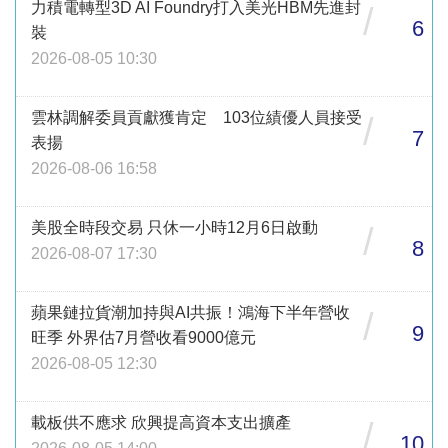
力積電轉型3D AI Foundry打入美光HBM先進封
/
6
裝
2026-08-05 10:30
雲林調解委員貢獻獲肯定 103位績優人員接受
/
7
表揚
2026-08-06 16:58
美股全時段交易 只休一小時12月6日啟動
/
8
2026-08-07 17:30
蘋果鏈拉貨潮加持與AI共振！鴻海下半年營收
/
9
旺季 外界估7月營收看9000億元
2026-08-05 12:30
載板供不應求 欣興提高資本支出擴產
/
10