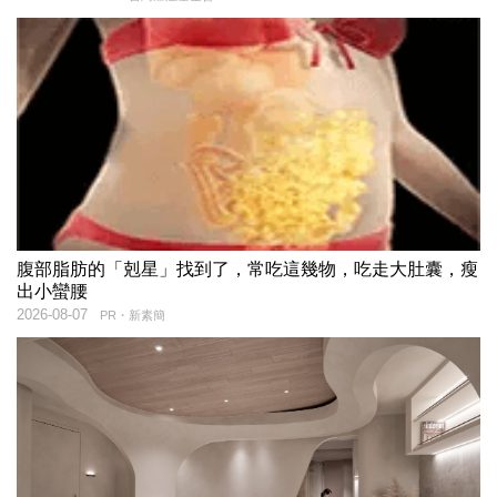
腹部脂肪的「剋星」找到了，常吃這幾物，吃走大肚囊，瘦
出小蠻腰
2026-08-07
PR・新素簡