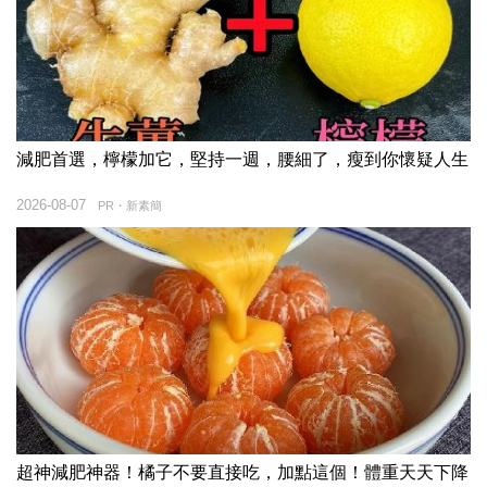
減肥首選，檸檬加它，堅持一週，腰細了，瘦到你懷疑人生
2026-08-07
PR・新素簡
超神減肥神器！橘子不要直接吃，加點這個！體重天天下降