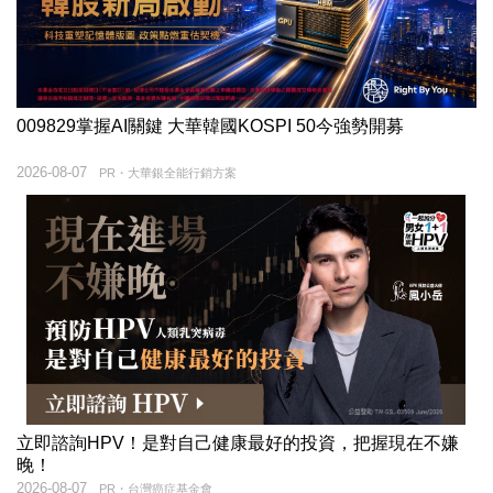
009829掌握AI關鍵 大華韓國KOSPI 50今強勢開募
2026-08-07
PR・大華銀全能行銷方案
立即諮詢HPV！是對自己健康最好的投資，把握現在不嫌
晚！
2026-08-07
PR・台灣癌症基金會