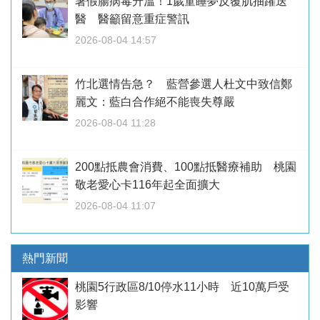
暑假腸病毒升溫！1歲童睡夢反覆肌抽躍送
醫 醫籲留意重症警訊
2026-08-04 14:57
竹北選情告急？ 藍營參選人杜文中致信鄭
麗文：藍白合作絕不能喪失尊嚴
2026-08-04 11:28
200點抵農會消費、100點抵醫療補助 桃園
敬老愛心卡116年起全面擴大
2026-08-04 11:07
熱門新聞
桃園5行政區8/10停水11小時 近10萬戶受
影響