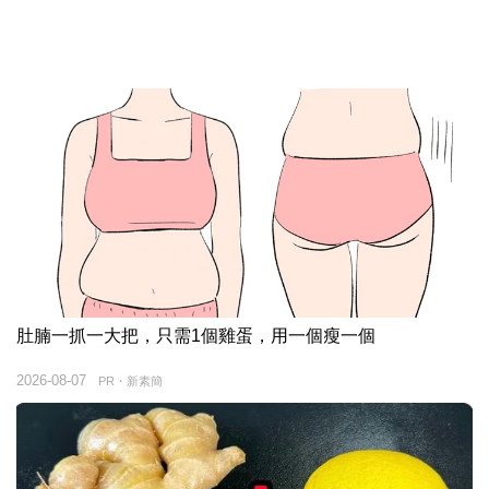
肚腩一抓一大把，只需1個雞蛋，用一個瘦一個
2026-08-07
PR・新素簡