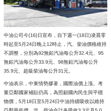
中油公司今(16)日宣布，自下週一(18日)凌晨零
時起至5月24日晚上12時止，汽、柴油價格維持
不調整，分別為92無鉛汽油每公升32.4元、95
無鉛汽油每公升33.9元、98無鉛汽油每公升
35.9元、超級柴油每公升31元。
中油表示，中東情勢膠著，國際油價上漲。考
量亞鄰國家補貼仍高，為照顧國內民生與平穩
物價，5月18日至5月24日中油持續吸收以維持
亞鄰最低價，汽、柴油合計各吸收3.3元及5.0