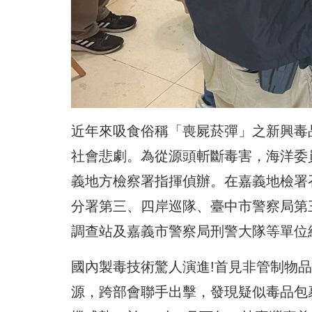
近年來吸食俗稱「喪屍菸彈」之新興毒
社會悲劇。為從源頭斬斷毒害，海洋委
義地方檢察署指揮偵辦。在嘉義地檢署
分署第三、四岸巡隊、臺中市警察局第
調查站及嘉義市警察局刑警大隊等單位
國內製毒技術驚人演進!首見非管制物
源，跨部會聯手出擊，發現疑似毒品包