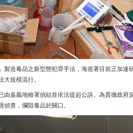
」製造毒品之新型態犯罪手法，海巡署目前正加速
法大規模流行。
已由嘉義地檢署偵結並依法提起公訴。為貫徹政府
境偵查，攔阻毒品於關口。