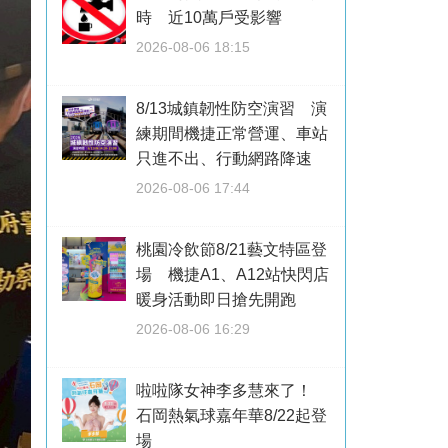
時 近10萬戶受影響
2026-08-06 18:15
8/13城鎮韌性防空演習 演
練期間機捷正常營運、車站
只進不出、行動網路降速
2026-08-06 17:44
桃園冷飲節8/21藝文特區登
場 機捷A1、A12站快閃店
暖身活動即日搶先開跑
2026-08-06 16:29
啦啦隊女神李多慧來了！
石岡熱氣球嘉年華8/22起登
場