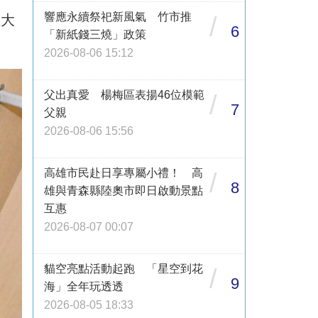
響應永續祭祀新風氣 竹市推
止大
/
6
「新紙錢三燒」政策
2026-08-06 15:12
父出真愛 楊梅區表揚46位模範
/
7
父親
2026-08-06 15:56
高雄市民赴日享專屬小禮！ 高
/
8
雄與青森縣陸奧市即日啟動景點
互惠
2026-08-07 00:07
貓空亮點活動起跑 「星空到花
/
9
海」全年玩透透
2026-08-05 18:33