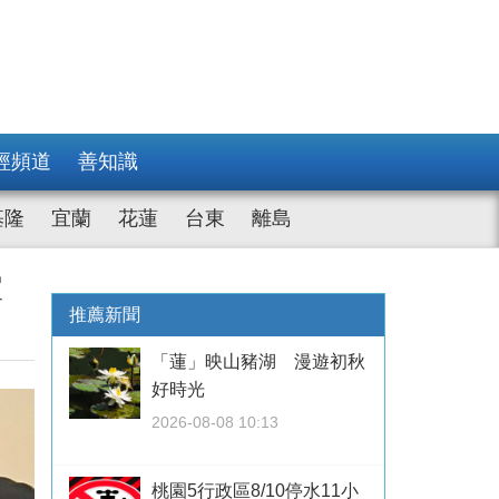
經頻道
善知識
基隆
宜蘭
花蓮
台東
離島
彈
推薦新聞
「蓮」映山豬湖 漫遊初秋
好時光
2026-08-08 10:13
桃園5行政區8/10停水11小