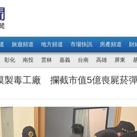
道
旅遊頻道
地方頻道
市場快訊
房產頻道
財
彰化
南投
雲林
嘉義
台南
高雄
屏東
模製毒工廠 攔截市值5億喪屍菸