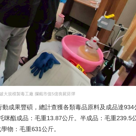
破大規模製毒工廠 攔截市值5億喪屍菸彈
次行動成果豐碩，總計查獲各類毒品原料及成品達934
酯成品：毛重13.87公斤。半成品：毛重239.5
化學物：毛重631公斤。