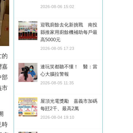
2026-08-06 15:02
迎戰廚餘去化新挑戰 南投
縣推家用廚餘機補助每戶最
高5000元
2026-08-05 17:23
亡的
灣嘉
連玩笑都聽不懂！ 醫：當
心大腦拉警報
中部
2026-08-05 11:35
義市
屋頂光電獎勵 嘉義市加碼
每瓩2千、最高2萬
溯
2026-08-04 19:10
見時