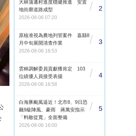
大林蒲遷村進度穩健推進 安置
/
2
地街廓道路成型
2026-08-06 07:20
原核准視為農地列管案件 嘉縣8
/
3
月中旬展開清查作業
2026-08-06 16:53
雲林調解委員貢獻獲肯定 103
/
4
位績優人員接受表揚
2026-08-06 16:58
白海豚颱風逼近！北市8、9日恐
/
公
5
飆9級陣風、豪雨 蔣萬安指示
公
「料敵從寬」全面整備
2026-08-06 16:00