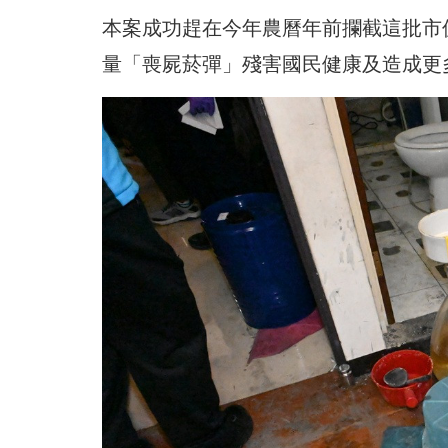
本案成功趕在今年農曆年前攔截這批市值
量「喪屍菸彈」殘害國民健康及造成更