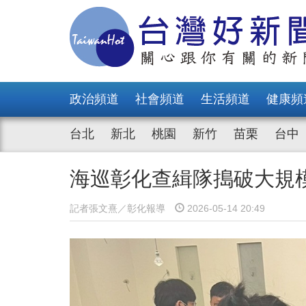
政治頻道
社會頻道
生活頻道
健康頻
台北
新北
桃園
新竹
苗栗
台中
海巡彰化查緝隊搗破大規
記者張文熹／彰化報導
2026-05-14 20:49