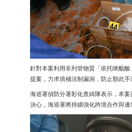
針對本案利用非列管物質「依托咪酯酸
提案，力求填補法制漏洞，防止類此手
海巡署偵防分署彰化查緝隊表示，本案
決心，海巡署將持續強化跨境合作與邊