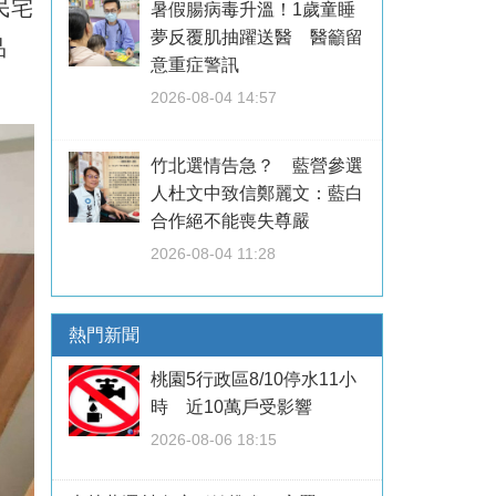
民宅
暑假腸病毒升溫！1歲童睡
夢反覆肌抽躍送醫 醫籲留
品
意重症警訊
2026-08-04 14:57
竹北選情告急？ 藍營參選
人杜文中致信鄭麗文：藍白
合作絕不能喪失尊嚴
2026-08-04 11:28
熱門新聞
桃園5行政區8/10停水11小
時 近10萬戶受影響
2026-08-06 18:15