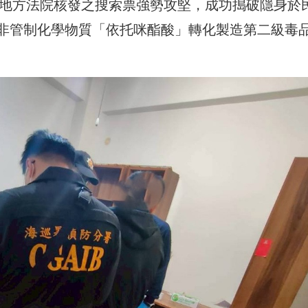
義地方法院核發之搜索票強勢攻堅，成功搗破隱身於
非管制化學物質「依托咪酯酸」轉化製造第二級毒