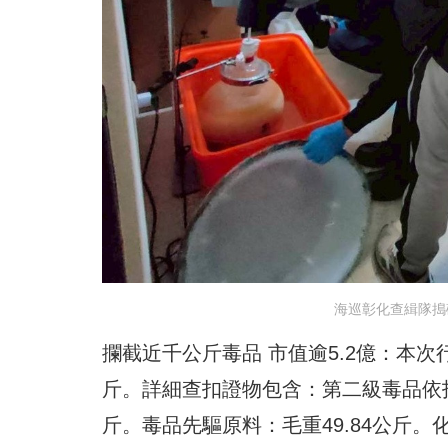
海巡彰化查緝隊搗
攔截近千公斤毒品 市值逾5.2億：本
斤。詳細查扣證物包含：第二級毒品依托咪
斤。毒品先驅原料：毛重49.84公斤。