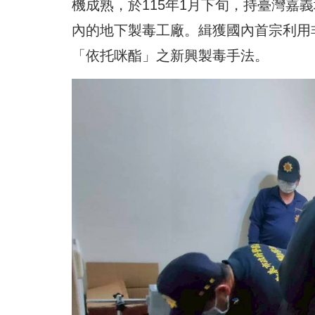
機成熟，於115年1月下旬，持臺灣嘉
內的地下製毒工廠。緝獲國內首宗利用
「依托咪酯」之新興製毒手法。