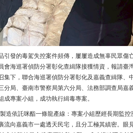
品引發的毒駕失控案件頻傳，屢屢造成無辜民眾傷
員會海巡署偵防分署彰化查緝隊接獲情資，報請臺
召集下，聯合海巡署偵防分署彰化及嘉義查緝隊、
三分局、臺南市警察局第六分局、法務部調查局嘉
組成專案小組，成功執行緝毒專案。
品製造依託咪酯一條龍產線：專案小組歷經長期監控
裹流向嘉義市一處透天民宅，且分工極其縝密。眼