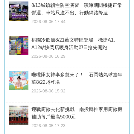
8/13城鎮韌性防空演習 演練期間機捷正常
營運、車站只進不出、行動網路降速
2026-08-06 17:44
桃園冷飲節8/21藝文特區登場 機捷A1、
A12站快閃店暖身活動即日搶先開跑
2026-08-06 16:29
啦啦隊女神李多慧來了！ 石岡熱氣球嘉年
華8/22起登場
2026-08-06 15:02
迎戰廚餘去化新挑戰 南投縣推家用廚餘機
補助每戶最高5000元
2026-08-05 17:23