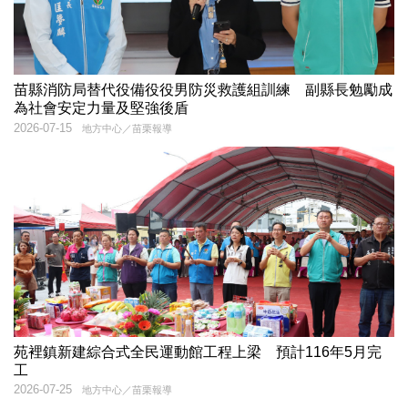
苗縣消防局替代役備役役男防災救護組訓練 副縣長勉勵成
為社會安定力量及堅強後盾
2026-07-15
地方中心／苗栗報導
苑裡鎮新建綜合式全民運動館工程上梁 預計116年5月完
工
2026-07-25
地方中心／苗栗報導