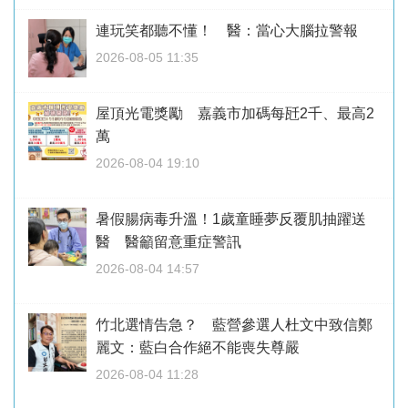
連玩笑都聽不懂！ 醫：當心大腦拉警報
2026-08-05 11:35
屋頂光電獎勵 嘉義市加碼每瓩2千、最高2
萬
2026-08-04 19:10
暑假腸病毒升溫！1歲童睡夢反覆肌抽躍送
醫 醫籲留意重症警訊
2026-08-04 14:57
竹北選情告急？ 藍營參選人杜文中致信鄭
麗文：藍白合作絕不能喪失尊嚴
2026-08-04 11:28