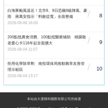
白海豚颱風逼近！北市8、9日恐飆9級陣風、豪
/
8
雨 蔣萬安指示「料敵從寬」全面整備
2026-08-06 16:00
200點抵農會消費、100點抵醫療補助 桃園敬
/
9
老愛心卡116年起全面擴大
2026-08-04 11:07
拒用化學除草劑 南投環保局推動雜草友善管
/
10
理示範區
2026-08-04 13:17
本站由大運聯和國際有限公司所維運