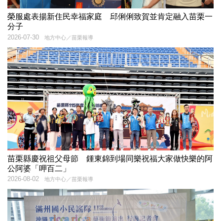
榮服處表揚新住民幸福家庭 邱俐俐致賀並肯定融入苗栗一
分子
2026-07-30
地方中心／苗栗報導
苗栗縣慶祝祖父母節 鍾東錦到場同樂祝福大家做快樂的阿
公阿婆「呷百二」
2026-08-02
地方中心／苗栗報導