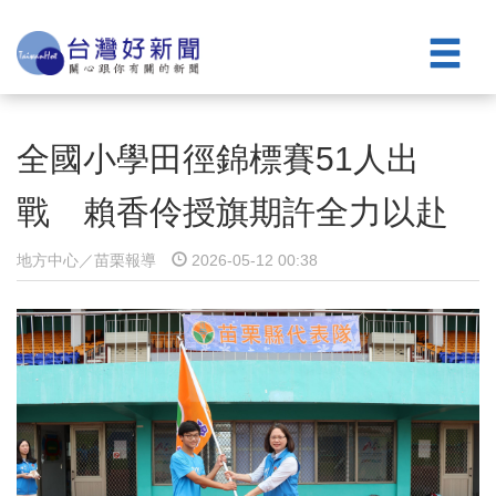
全國小學田徑錦標賽51人出
戰 賴香伶授旗期許全力以赴
地方中心／苗栗報導
2026-05-12 00:38