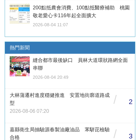
200點抵農會消費、100點抵醫療補助 桃園
敬老愛心卡116年起全面擴大
2026-08-04 11:07
熱門新聞
縫合都市最後缺口 員林大道環狀路網全面
串聯
2026-08-04 20:49
大林蒲遷村進度穩健推進 安置地街廓道路成
/
2
型
2026-08-06 07:20
嘉縣衛生局抽驗源春製油廠油品 苯駢芘檢驗
/
3
合格