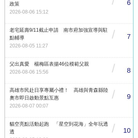
/
6
政策
2026-08-06 15:12
老宅延壽9/11截止申請 南市府加強宣導與駐
/
7
點輔導
2026-08-05 11:27
父出真愛 楊梅區表揚46位模範父親
/
8
2026-08-06 15:56
高雄市民赴日享專屬小禮！ 高雄與青森縣陸
/
9
奧市即日啟動景點互惠
2026-08-07 00:07
貓空亮點活動起跑 「星空到花海」全年玩透
/
10
透