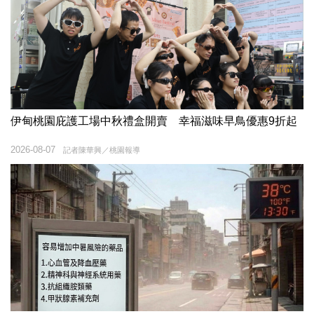
伊甸桃園庇護工場中秋禮盒開賣 幸福滋味早鳥優惠9折起
2026-08-07
記者陳華興／桃園報導