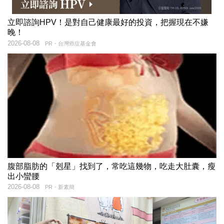
立即諮詢HPV！是對自己健康最好的投資，把握現在不嫌
晚！
2026-08-08
PR・台灣癌症基金會
腹部脂肪的「剋星」找到了，常吃這幾物，吃走大肚囊，瘦
出小蠻腰
2026-08-08
PR・新素簡