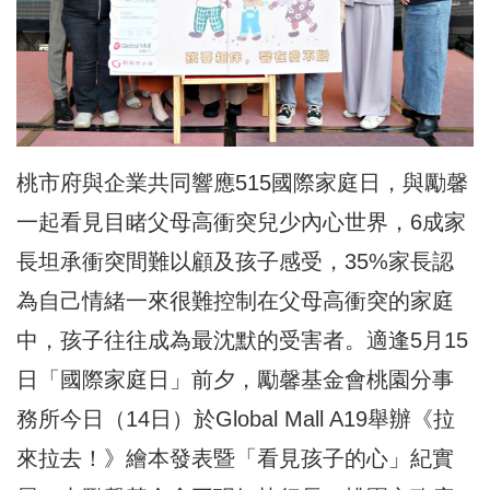
桃市府與企業共同響應515國際家庭日，與勵馨
一起看見目睹父母高衝突兒少內心世界，6成家
長坦承衝突間難以顧及孩子感受，35%家長認
為自己情緒一來很難控制在父母高衝突的家庭
中，孩子往往成為最沈默的受害者。適逢5月15
日「國際家庭日」前夕，勵馨基金會桃園分事
務所今日（14日）於Global Mall A19舉辦《拉
來拉去！》繪本發表暨「看見孩子的心」紀實