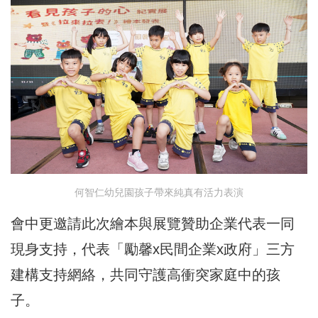
何智仁幼兒園孩子帶來純真有活力表演
會中更邀請此次繪本與展覽贊助企業代表一同
現身支持，代表「勵馨x民間企業x政府」三方
建構支持網絡，共同守護高衝突家庭中的孩
子。