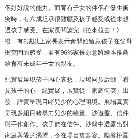
侶好好說的能力。而育有子女的伴侶在發生衝
突時，有六成坦承很難顧及孩子感受或從未想
過孩子感受。在家長閱讀完《拉來拉去！》
後，有8成以上家長表示會開始留意孩子在父母
衝突間的感受，並有96%家長願意將繪本推薦
給育有未成年子女的親友。
紀實展呈現孩子內心哀愁，現場同步啟動「看
見孩子的心」紀實展，展覽從「家庭衝突」出
發，詳實呈現目睹兒少的心理困境。展場真實
呈現多組目睹暴力兒少的繪畫、沙遊盤、信件
與手作創作。孩子們在信件、沙盤中透露出對
家庭與愛的渴望，令在場嘉賓動容。勵馨桃園