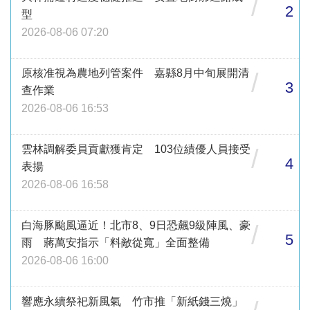
/
2
型
2026-08-06 07:20
原核准視為農地列管案件 嘉縣8月中旬展開清
/
3
查作業
2026-08-06 16:53
雲林調解委員貢獻獲肯定 103位績優人員接受
/
4
表揚
2026-08-06 16:58
白海豚颱風逼近！北市8、9日恐飆9級陣風、豪
/
5
雨 蔣萬安指示「料敵從寬」全面整備
2026-08-06 16:00
響應永續祭祀新風氣 竹市推「新紙錢三燒」