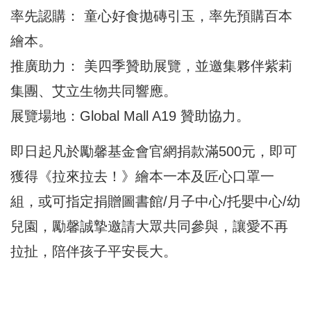
率先認購： 童心好食拋磚引玉，率先預購百本
繪本。
推廣助力： 美四季贊助展覽，並邀集夥伴紫莉
集團、艾立生物共同響應。
展覽場地：Global Mall A19 贊助協力。
即日起凡於勵馨基金會官網捐款滿500元，即可
獲得《拉來拉去！》繪本一本及匠心口罩一
組，或可指定捐贈圖書館/月子中心/托嬰中心/幼
兒園，勵馨誠摯邀請大眾共同參與，讓愛不再
拉扯，陪伴孩子平安長大。