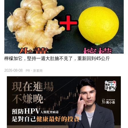
檸檬加它，堅持一週大肚腩不見了，重新回到45公斤
2026-08-08
PR・新素簡