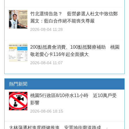
竹北選情告急？ 藍營參選人杜文中致信鄭
麗文：藍白合作絕不能喪失尊嚴
2026-08-04 11:28
200點抵農會消費、100點抵醫療補助 桃園
敬老愛心卡116年起全面擴大
2026-08-04 11:07
熱門新聞
桃園5行政區8/10停水11小時 近10萬戶受
影響
2026-08-06 18:15
大林蒲遷村進度穩健推進 安置地街廓道路成