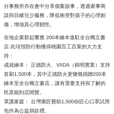
分事務所亦在會中分享個案故事，透過家事商
談與目睹兒少服務，降低衝突對孩子的心理創
傷，增強其心理韌性。
在地企業群起響應 200本繪本進駐全台獨立書
店 此項預防行動獲得桃園百工百業的大力支
持：
成就繪本： 正德防火、VIIDA（錦明實業）支持
首刷1,500本，其中正德防火更慷慨捐贈200本
繪本至全台獨立書店，讓有需要支持與了解的
民眾能到店閱覽。
罩護家庭： 台灣康匠贊助1,500份匠心口罩試用
包作為公益捐款禮。