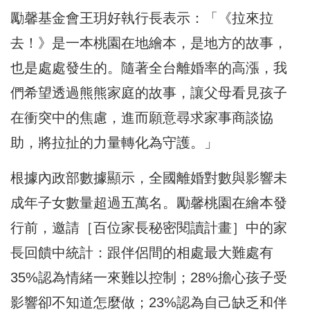
勵馨基金會王玥好執行長表示：「《拉來拉
去！》是一本桃園在地繪本，是地方的故事，
也是處處發生的。隨著全台離婚率的高漲，我
們希望透過熊熊家庭的故事，讓父母看見孩子
在衝突中的焦慮，進而願意尋求家事商談協
助，將拉扯的力量轉化為守護。」
根據內政部數據顯示，全國離婚對數與影響未
成年子女數量超過五萬名。勵馨桃園在繪本發
行前，邀請［百位家長秘密閱讀計畫］中的家
長回饋中統計：跟伴侶間的相處最大難處有
35%認為情緒一來難以控制；28%擔心孩子受
影響卻不知道怎麼做；23%認為自己缺乏和伴