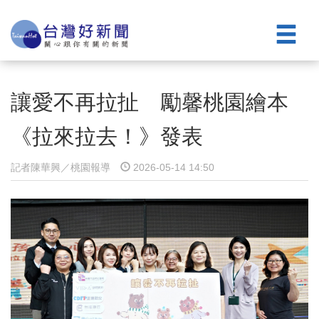
讓愛不再拉扯 勵馨桃園繪本
《拉來拉去！》發表
記者陳華興／桃園報導
2026-05-14 14:50