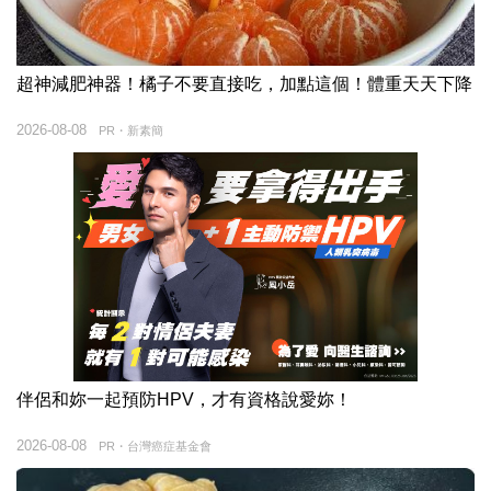
超神減肥神器！橘子不要直接吃，加點這個！體重天天下降
2026-08-08
PR・新素簡
伴侶和妳一起預防HPV，才有資格說愛妳！
2026-08-08
PR・台灣癌症基金會