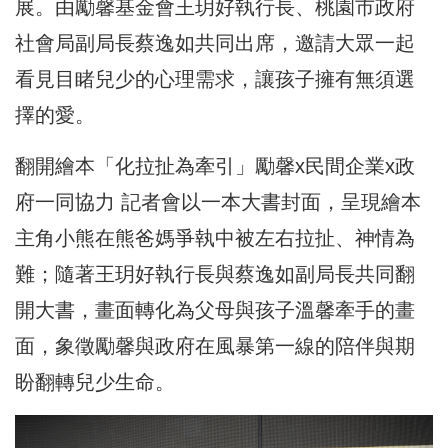
展。由勵馨基金會王玥好執行長、桃園市政府
社會局副局長蔡逸如共同出席，邀請大眾一起
看見目睹兒少的心理需求，讓孩子擁有無須選
擇的愛。
翻開繪本「化拉扯為牽引」勵馨x民間企業x政
府一同協力 記者會以一本大書封面，呈現繪本
主角小熊在熊爸媽爭執中被左右拉扯、神情為
難；隨著王玥好執行長與蔡逸如副局長共同翻
開大書，畫面轉化為父母與孩子溫馨牽手的畫
面，象徵勵馨與政府在風暴第一線的陪伴與期
盼翻轉兒少生命。