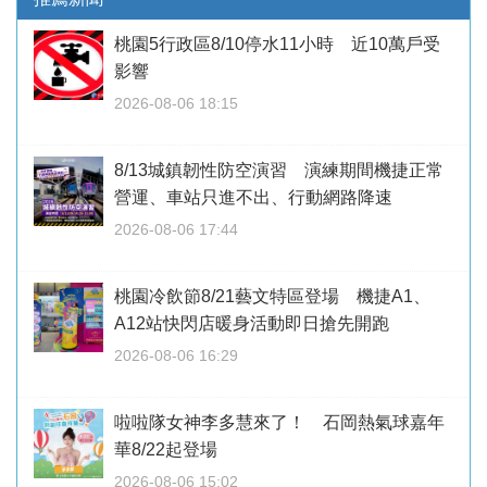
桃園5行政區8/10停水11小時 近10萬戶受
影響
2026-08-06 18:15
8/13城鎮韌性防空演習 演練期間機捷正常
營運、車站只進不出、行動網路降速
2026-08-06 17:44
桃園冷飲節8/21藝文特區登場 機捷A1、
A12站快閃店暖身活動即日搶先開跑
2026-08-06 16:29
啦啦隊女神李多慧來了！ 石岡熱氣球嘉年
華8/22起登場
2026-08-06 15:02