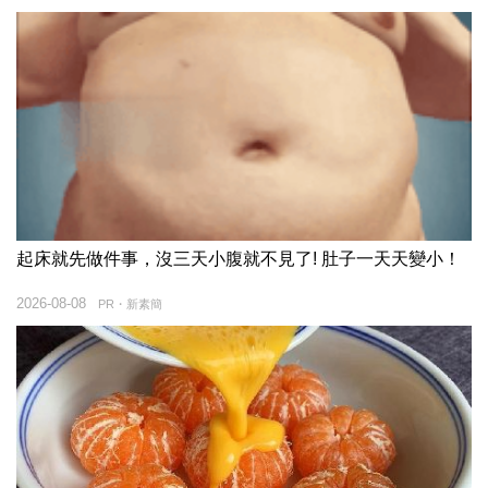
起床就先做件事，沒三天小腹就不見了! 肚子一天天變小！
2026-08-08
PR・新素簡