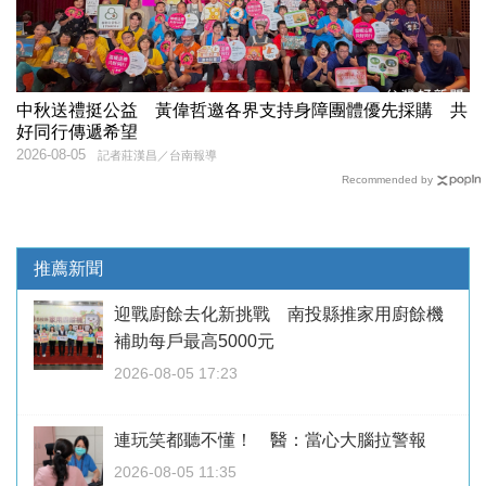
中秋送禮挺公益 黃偉哲邀各界支持身障團體優先採購 共
好同行傳遞希望
2026-08-05
記者莊漢昌／台南報導
Recommended by
推薦新聞
迎戰廚餘去化新挑戰 南投縣推家用廚餘機
補助每戶最高5000元
2026-08-05 17:23
連玩笑都聽不懂！ 醫：當心大腦拉警報
2026-08-05 11:35