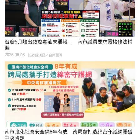
台糖5月驗出致癌毒油未通報！ 南市議員要求嚴格修法補
漏
2026-08-03
記者莊漢昌／台南報導
南市強化社會安全網8年有成 跨局處打造綿密守護網屢獲
中央肯定