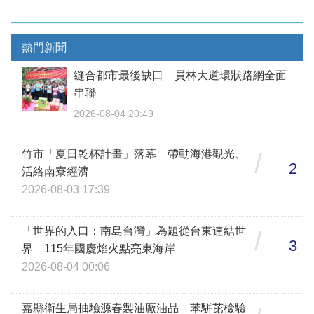
熱門新聞
縫合都市最後缺口 員林大道環狀路網全面
串聯
2026-08-04 20:49
竹市「夏日乾杯計畫」落幕 帶動海港觀光、
/
2
活絡南寮經濟
2026-08-03 17:39
「世界的入口：南島台灣」為題從台東連結世
/
3
界 115年國慶焰火點亮東海岸
2026-08-04 00:06
嘉縣衛生局抽驗源春製油廠油品 苯駢芘檢驗