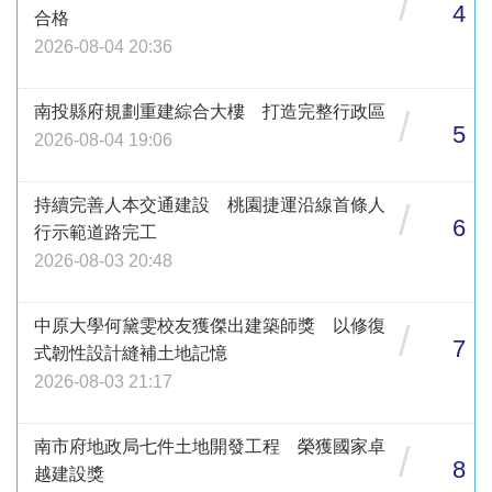
/
4
合格
2026-08-04 20:36
南投縣府規劃重建綜合大樓 打造完整行政區
/
5
2026-08-04 19:06
持續完善人本交通建設 桃園捷運沿線首條人
/
6
行示範道路完工
2026-08-03 20:48
中原大學何黛雯校友獲傑出建築師獎 以修復
/
7
式韌性設計縫補土地記憶
2026-08-03 21:17
南市府地政局七件土地開發工程 榮獲國家卓
/
8
越建設獎