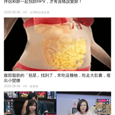
伴侶和妳一起預防HPV，才有資格說愛妳！
2026-08-06
PR・台灣癌症基金會
腹部脂肪的「剋星」找到了，常吃這幾物，吃走大肚囊，瘦
出小蠻腰
2026-08-06
PR・新素簡