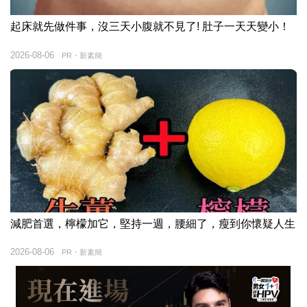
起床就先做件事，沒三天小腹就不見了! 肚子一天天變小！
2026-08-06
PR・新素簡
減肥首選，檸檬加它，堅持一週，腰細了，瘦到你懷疑人生
2026-08-06
PR・新素簡