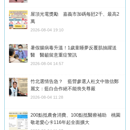
屋頂光電獎勵 嘉義市加碼每瓩2千、最高2
萬
2026-08-04 19:10
暑假腸病毒升溫！1歲童睡夢反覆肌抽躍送
醫 醫籲留意重症警訊
2026-08-04 14:57
竹北選情告急？ 藍營參選人杜文中致信鄭
麗文：藍白合作絕不能喪失尊嚴
2026-08-04 11:28
200點抵農會消費、100點抵醫療補助 桃園
敬老愛心卡116年起全面擴大