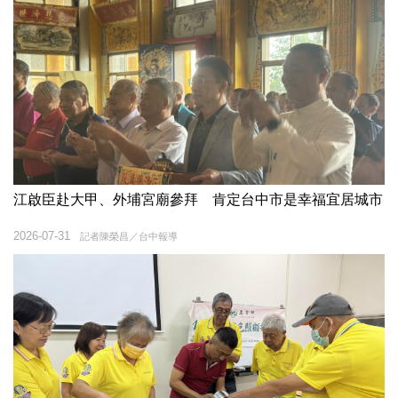
江啟臣赴大甲、外埔宮廟參拜 肯定台中市是幸福宜居城市
2026-07-31
記者陳榮昌／台中報導