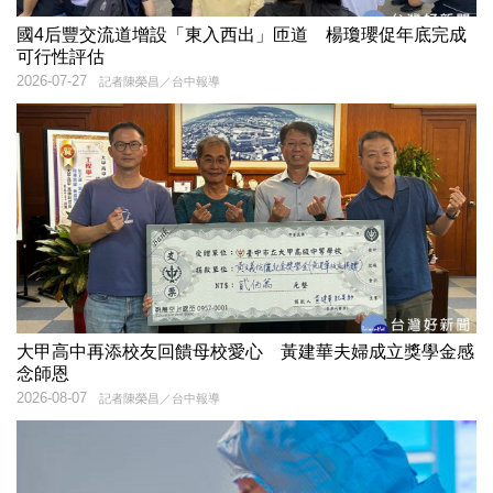
國4后豐交流道增設「東入西出」匝道 楊瓊瓔促年底完成
可行性評估
2026-07-27
記者陳榮昌／台中報導
大甲高中再添校友回饋母校愛心 黃建華夫婦成立獎學金感
念師恩
2026-08-07
記者陳榮昌／台中報導