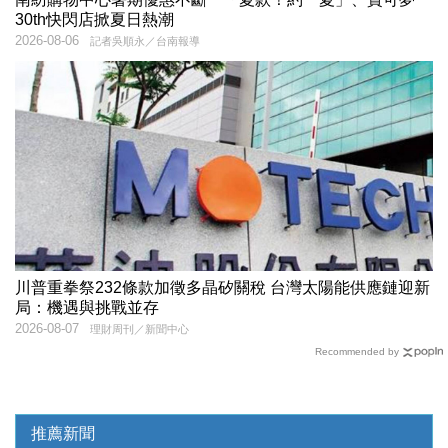
30th快閃店掀夏日熱潮
2026-08-06
記者吳順永／台南報導
川普重拳祭232條款加徵多晶矽關稅 台灣太陽能供應鏈迎新
局：機遇與挑戰並存
2026-08-07
理財周刊／新聞中心
Recommended by
推薦新聞