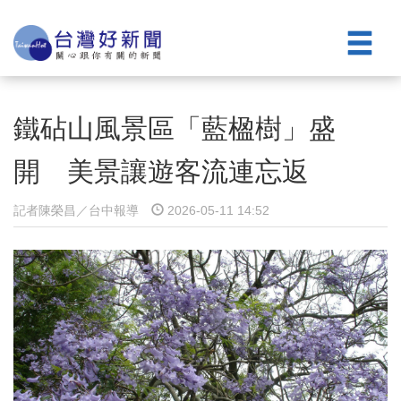
鐵砧山風景區「藍楹樹」盛
開 美景讓遊客流連忘返
記者陳榮昌／台中報導
2026-05-11 14:52