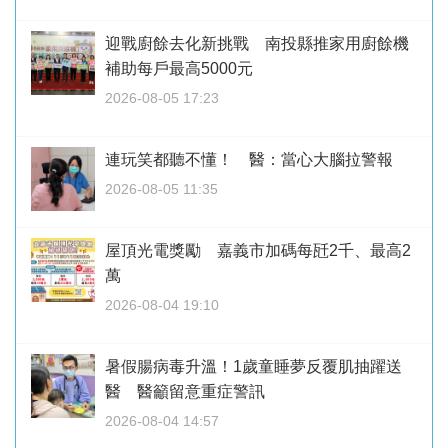
迎戰廚餘去化新挑戰 南投縣推家用廚餘機
補助每戶最高5000元
2026-08-05 17:23
連玩笑都聽不懂！ 醫：當心大腦拉警報
2026-08-05 11:35
屋頂光電獎勵 嘉義市加碼每瓩2千、最高2
萬
2026-08-04 19:10
暑假腸病毒升溫！1歲童睡夢反覆肌抽躍送
醫 醫籲留意重症警訊
2026-08-04 14:57