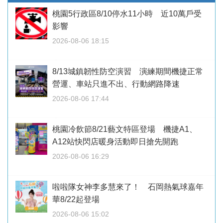
桃園5行政區8/10停水11小時 近10萬戶受
影響
2026-08-06 18:15
8/13城鎮韌性防空演習 演練期間機捷正常
營運、車站只進不出、行動網路降速
2026-08-06 17:44
桃園冷飲節8/21藝文特區登場 機捷A1、
A12站快閃店暖身活動即日搶先開跑
2026-08-06 16:29
啦啦隊女神李多慧來了！ 石岡熱氣球嘉年
華8/22起登場
2026-08-06 15:02