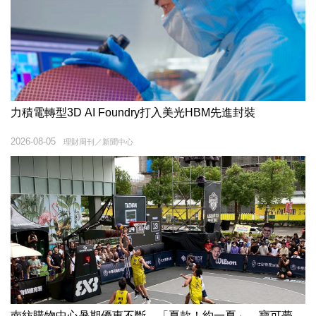
力積電轉型3D AI Foundry打入美光HBM先進封裝
2026-08-05
理財周刊／新聞中心
南紡購物中心暑期優惠不斷 「夏款！約一夏」、寶可夢