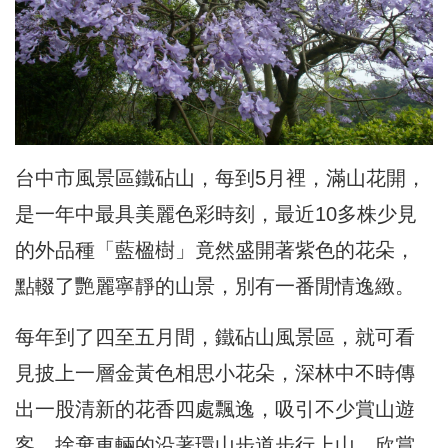
台中市風景區鐵砧山，每到5月裡，滿山花開，
是一年中最具美麗色彩時刻，最近10多株少見
的外品種「藍楹樹」竟然盛開著紫色的花朵，
點輟了艷麗寧靜的山景，別有一番閒情逸緻。
每年到了四至五月間，鐵砧山風景區，就可看
見披上一層金黃色相思小花朵，深林中不時傳
出一股清新的花香四處飄逸，吸引不少賞山遊
客，捨棄車輛的沿著環山步道步行上山，欣賞