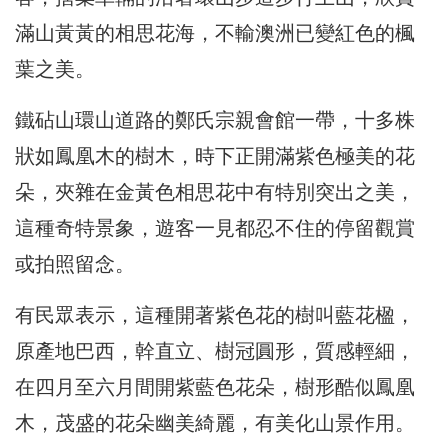
滿山黃黃的相思花海，不輸澳洲已變紅色的楓
葉之美。
鐵砧山環山道路的鄭氏宗親會館一帶，十多株
狀如鳳凰木的樹木，時下正開滿紫色極美的花
朵，夾雜在金黃色相思花中有特別突出之美，
這種奇特景象，遊客一見都忍不住的停留觀賞
或拍照留念。
有民眾表示，這種開著紫色花的樹叫藍花楹，
原產地巴西，幹直立、樹冠圓形，質感輕細，
在四月至六月間開紫藍色花朵，樹形酷似鳳凰
木，茂盛的花朵幽美綺麗，有美化山景作用。