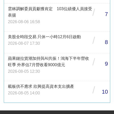
雲林調解委員貢獻獲肯定 103位績優人員接受
/
7
表揚
2026-08-06 16:58
美股全時段交易 只休一小時12月6日啟動
/
8
2026-08-07 17:30
蘋果鏈拉貨潮加持與AI共振！鴻海下半年營收
/
9
旺季 外界估7月營收看9000億元
2026-08-05 12:30
載板供不應求 欣興提高資本支出擴產
/
10
2026-08-05 14:00