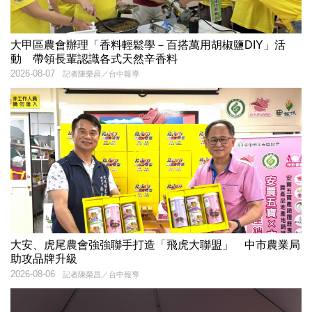
大甲區農會辦理「香料輕鬆學－百搭萬用胡椒鹽DIY」活
動 帶領長輩認識各式天然辛香料
2026-08-07
記者陳榮昌／台中報導
大安、虎尾農會強強聯手打造「飛虎大聯盟」 中市農業局
助攻品牌升級
2026-08-06
記者陳榮昌／台中報導