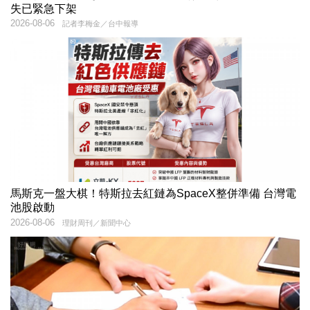
失已緊急下架
2026-08-06
記者李梅金／台中報導
馬斯克一盤大棋！特斯拉去紅鏈為SpaceX整併準備 台灣電
池股啟動
2026-08-06
理財周刊／新聞中心