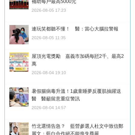
補助每戶最高5000元
2026-08-05 17:23
連玩笑都聽不懂！ 醫：當心大腦拉警報
2026-08-05 11:35
屋頂光電獎勵 嘉義市加碼每瓩2千、最高2
萬
2026-08-04 19:10
暑假腸病毒升溫！1歲童睡夢反覆肌抽躍送
醫 醫籲留意重症警訊
2026-08-04 14:57
竹北選情告急？ 藍營參選人杜文中致信鄭
麗文：藍白合作絕不能喪失尊嚴