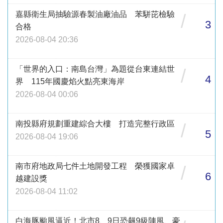
嘉縣衛生局抽驗源春製油廠油品 苯駢芘檢驗
/
3
合格
2026-08-04 20:36
「世界的入口：南島台灣」為題從台東連結世
/
4
界 115年國慶焰火點亮東海岸
2026-08-04 00:06
南投縣府規劃重建綜合大樓 打造完整行政區
/
5
2026-08-04 19:06
南市府地政局七件土地開發工程 榮獲國家卓
/
6
越建設獎
2026-08-04 11:02
白海豚颱風逼近！北市8、9日恐飆9級陣風、豪