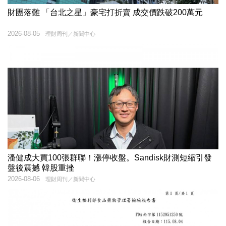
財團落難 「台北之星」豪宅打折賣 成交價跌破200萬元
2026-08-05
理財周刊／新聞中心
潘健成大買100張群聯！漲停收盤。Sandisk財測短縮引發
盤後震撼 韓股重挫
2026-08-06
理財周刊／新聞中心