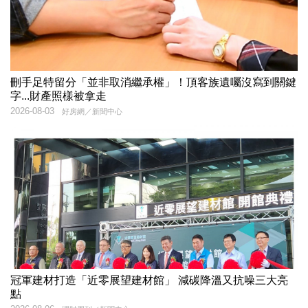
刪手足特留分「並非取消繼承權」！頂客族遺囑沒寫到關鍵
字...財產照樣被拿走
2026-08-03
好房網／新聞中心
冠軍建材打造「近零展望建材館」 減碳降溫又抗噪三大亮
點