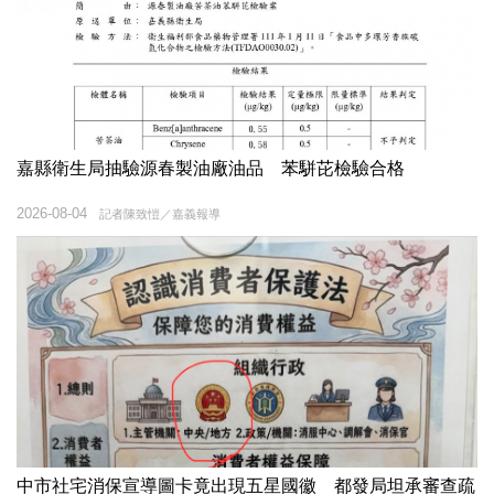
嘉縣衛生局抽驗源春製油廠油品 苯駢芘檢驗合格
2026-08-04
記者陳致愷／嘉義報導
中市社宅消保宣導圖卡竟出現五星國徽 都發局坦承審查疏