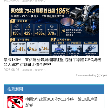
2026-08-06
理財周刊／新聞中心
暴漲186%！東佑達登錄興櫃開紅盤 包辦半導體 CPO與機
器人題材 供應鏈比價全解密
2026-08-06
理財周刊／新聞中心
Recommended by
推薦新聞
桃園5行政區8/10停水11小時 近10萬戶受
影響