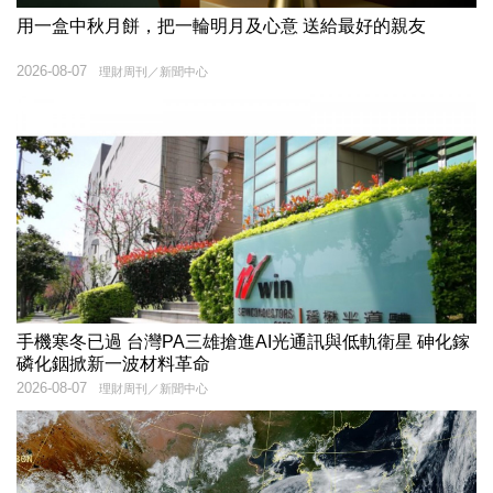
用一盒中秋月餅，把一輪明月及心意 送給最好的親友
2026-08-07
理財周刊／新聞中心
手機寒冬已過 台灣PA三雄搶進AI光通訊與低軌衛星 砷化鎵
磷化銦掀新一波材料革命
2026-08-07
理財周刊／新聞中心