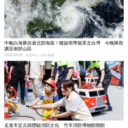
中颱白海豚掠過北部海面！螺旋雨帶籠罩北台灣 今晚降雨
擴至南部山區
2026-08-09
生活中心／綜合報導
走進市定古蹟體驗消防文化 竹市消防博物館開館