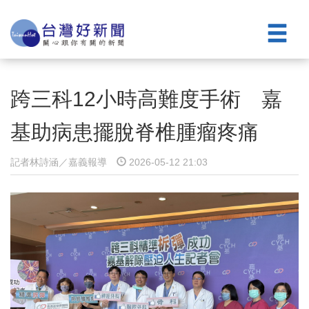
跨三科12小時高難度手術 嘉
基助病患擺脫脊椎腫瘤疼痛
記者林詩涵／嘉義報導
2026-05-12 21:03