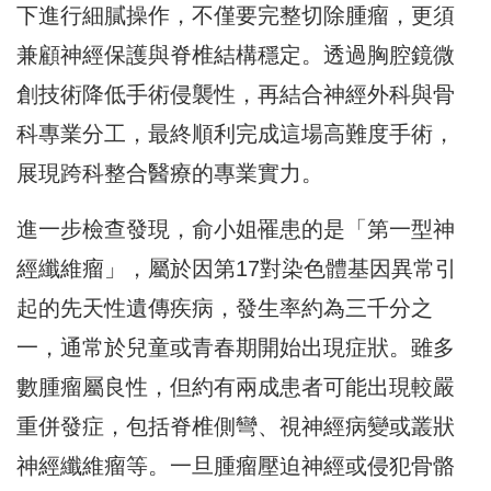
下進行細膩操作，不僅要完整切除腫瘤，更須
兼顧神經保護與脊椎結構穩定。透過胸腔鏡微
創技術降低手術侵襲性，再結合神經外科與骨
科專業分工，最終順利完成這場高難度手術，
展現跨科整合醫療的專業實力。
進一步檢查發現，俞小姐罹患的是「第一型神
經纖維瘤」，屬於因第17對染色體基因異常引
起的先天性遺傳疾病，發生率約為三千分之
一，通常於兒童或青春期開始出現症狀。雖多
數腫瘤屬良性，但約有兩成患者可能出現較嚴
重併發症，包括脊椎側彎、視神經病變或叢狀
神經纖維瘤等。一旦腫瘤壓迫神經或侵犯骨骼