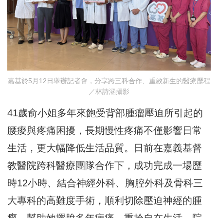
嘉基於5月12日舉辦記者會，分享跨三科合作、重啟新生的醫療歷程
／林詩涵攝影
41歲俞小姐多年來飽受背部腫瘤壓迫所引起的
腰痠與疼痛困擾，長期慢性疼痛不僅影響日常
生活，更大幅降低生活品質。日前在嘉義基督
教醫院跨科醫療團隊合作下，成功完成一場歷
時12小時、結合神經外科、胸腔外科及骨科三
大專科的高難度手術，順利切除壓迫神經的腫
瘤，幫助她擺脫多年病痛，重拾自在生活。院