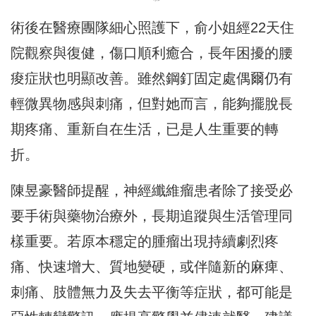
術後在醫療團隊細心照護下，俞小姐經22天住
院觀察與復健，傷口順利癒合，長年困擾的腰
痠症狀也明顯改善。雖然鋼釘固定處偶爾仍有
輕微異物感與刺痛，但對她而言，能夠擺脫長
期疼痛、重新自在生活，已是人生重要的轉
折。
陳昱豪醫師提醒，神經纖維瘤患者除了接受必
要手術與藥物治療外，長期追蹤與生活管理同
樣重要。若原本穩定的腫瘤出現持續劇烈疼
痛、快速增大、質地變硬，或伴隨新的麻痺、
刺痛、肢體無力及失去平衡等症狀，都可能是