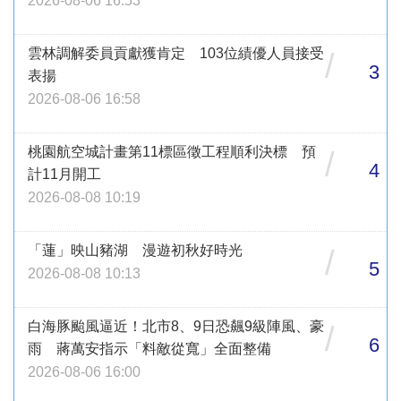
2026-08-06 16:53
雲林調解委員貢獻獲肯定 103位績優人員接受
/
3
表揚
2026-08-06 16:58
桃園航空城計畫第11標區徵工程順利決標 預
/
4
計11月開工
2026-08-08 10:19
「蓮」映山豬湖 漫遊初秋好時光
/
5
2026-08-08 10:13
白海豚颱風逼近！北市8、9日恐飆9級陣風、豪
/
6
雨 蔣萬安指示「料敵從寬」全面整備
2026-08-06 16:00