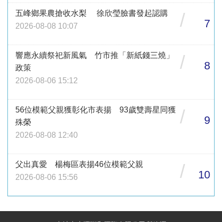
五峰鄉果農搶收水梨 徐欣瑩臉書發起認購
/
7
2026-08-08 10:07
響應永續祭祀新風氣 竹市推「新紙錢三燒」
/
8
政策
2026-08-06 15:12
56位模範父親獲彰化市表揚 93歲雙壽星同獲
/
9
殊榮
2026-08-08 12:40
父出真愛 楊梅區表揚46位模範父親
/
10
2026-08-06 15:56