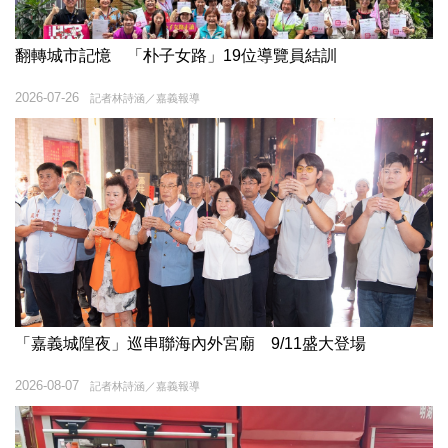
翻轉城市記憶 「朴子女路」19位導覽員結訓
2026-07-26
記者林詩涵／嘉義報導
「嘉義城隍夜」巡串聯海內外宮廟 9/11盛大登場
2026-08-07
記者林詩涵／嘉義報導