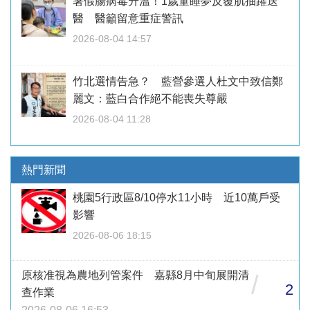
暑假腸病毒升溫！1歲童睡夢反覆肌抽躍送
醫 醫籲留意重症警訊
2026-08-04 14:57
竹北選情告急？ 藍營參選人杜文中致信鄭
麗文：藍白合作絕不能喪失尊嚴
2026-08-04 11:28
熱門新聞
桃園5行政區8/10停水11小時 近10萬戶受
影響
2026-08-06 18:15
原核准視為農地列管案件 嘉縣8月中旬展開清
/
2
查作業