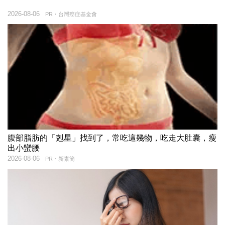
2026-08-06
PR・台灣癌症基金會
腹部脂肪的「剋星」找到了，常吃這幾物，吃走大肚囊，瘦
出小蠻腰
2026-08-06
PR・新素簡