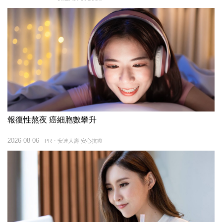
報復性熬夜 癌細胞數攀升
2026-08-06
PR・安達人壽 安心抗癌