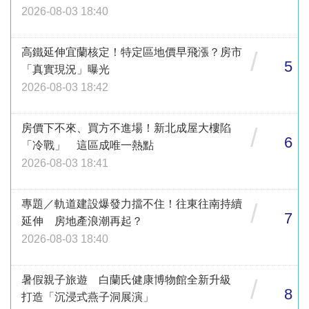
2026-08-03 18:40
高鐵延伸宜蘭核定！特定區地價早飛漲？房市
/
5
「真實現況」曝光
2026-08-03 18:42
房價下不來、買方不進場！新北成屋大樓陷
/
6
「冷戰」 這區成唯一熱點
2026-08-03 18:41
專題／軌道建設爆發力擋不住！往東往南持續
/
7
延伸 房地產浪潮再起？
2026-08-03 18:40
暑假親子旅遊 白蘭氏健康博物館全新升級
/
8
打造「沉浸式燕子洞展演」