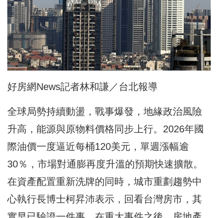
好房網News記者林和謙／台北報導
全球局勢持續動盪，戰事爆發，地緣政治風險
升高，能源與原物料價格同步上行。2026年國
際油價一度逼近每桶120美元，單週漲幅逾
30％，市場對通膨再度升溫的預期快速擴散。
在資產配置重新洗牌的同時，城市重劃趨勢中
心執行長博士柯昇沛表示，回看台灣房市，其
實早已驗證一件事，在重大事件之後，房地產