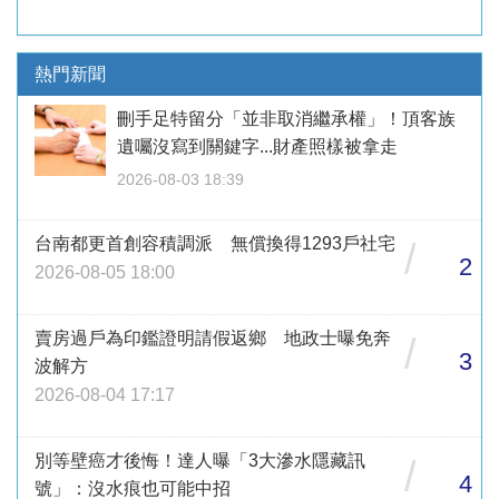
熱門新聞
刪手足特留分「並非取消繼承權」！頂客族
遺囑沒寫到關鍵字...財產照樣被拿走
2026-08-03 18:39
台南都更首創容積調派 無償換得1293戶社宅
/
2
2026-08-05 18:00
賣房過戶為印鑑證明請假返鄉 地政士曝免奔
/
3
波解方
2026-08-04 17:17
別等壁癌才後悔！達人曝「3大滲水隱藏訊
/
4
號」：沒水痕也可能中招