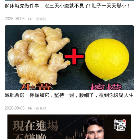
起床就先做件事，沒三天小腹就不見了! 肚子一天天變小！
2026-08-06
PR・新素簡
減肥首選，檸檬加它，堅持一週，腰細了，瘦到你懷疑人生
2026-08-06
PR・新素簡