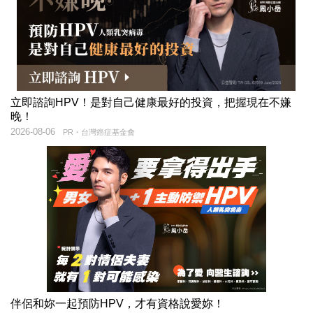
立即諮詢HPV！是對自己健康最好的投資，把握現在不嫌
晚！
2026-08-06
PR・台灣癌症基金會
伴侶和妳一起預防HPV，才有資格說愛妳！