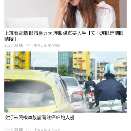
上班看電腦 眼睛壓力大 護眼保單要入手【安心護眼定期眼
睛險】
2026-08-06
PR・安達人壽 安心護眼
空汙來襲機車族請關注癌細胞入侵
2026-08-06
PR・安達人壽 安心抗癌