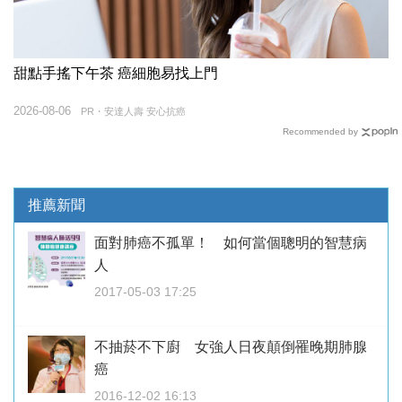
甜點手搖下午茶 癌細胞易找上門
2026-08-06
PR・安達人壽 安心抗癌
Recommended by
推薦新聞
面對肺癌不孤單！ 如何當個聰明的智慧病
人
2017-05-03 17:25
不抽菸不下廚 女強人日夜顛倒罹晚期肺腺
癌
2016-12-02 16:13