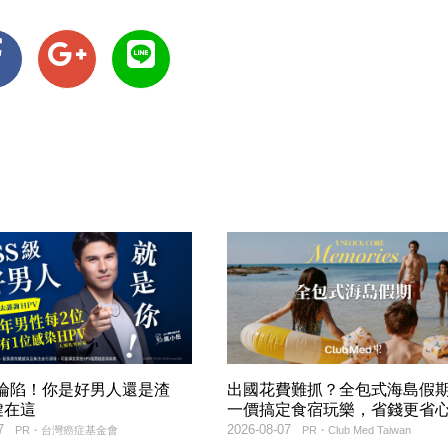
率淪陷！你是好男人還是渣
出國花費難抓？全包式海島假
鍵在這
一價搞定食宿玩樂，省錢更省
7
2026-08-07
PR・台灣癌症基金會
PR・Club Med Taiwan