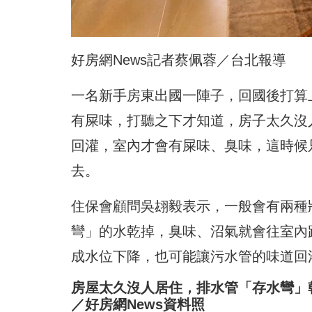
好房網News記者蔡佩蓉／台北報導
一名新手房東出國一陣子，回國後打算
有屎味，打聽之下才知道，房子太久沒
回灌，室內才會有屎味、臭味，這時候
去。
住保會顧問吳翃毅表示，一般會有兩種
彎」的水乾掉，臭味、沼氣就會往室內
成水位下降，也可能讓污水管的味道回
房屋太久沒人居住，排水管「存水彎」
／好房網News資料照