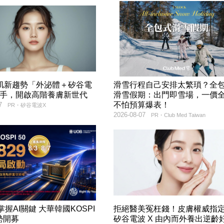
美肌新趨勢「外泌體＋矽谷電
滑雪行程自己安排太繁瑣？全
聯手，開啟高階養膚新世代
滑雪假期：出門即雪場，一價
不怕預算爆表！
7
PR・矽谷電波X
2026-08-07
PR・Club Med Taiwan
9掌握AI關鍵 大華韓國KOSPI
拒絕醫美冤枉錢！皮膚權威指
勢開募
矽谷電波 X 由內而外養出逆齡