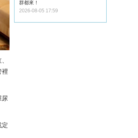
群都來！
2026-08-05 17:59
缸、
管裡
屎尿
或定