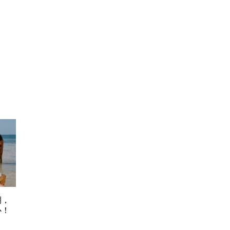
期，
心！