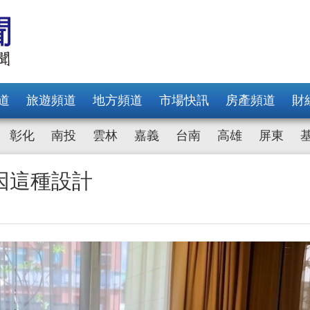
道
旅遊頻道
地方頻道
市場快訊
房產頻道
財
彰化
南投
雲林
嘉義
台南
高雄
屏東
因這種設計