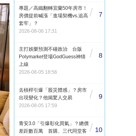
專題／高鐵翻轉宜蘭50年房市！
/
7
房價提前喊漲「進場契機vs.追高
套牢」？
2026-08-06 17:31
主打娛樂預測不碰政治 台版
/
8
Polymarket登場GodGuess神猜
上線
2026-08-05 18:56
去槓桿引爆「股災體感」？房市
/
9
出現變化？他揭驚人交易
2026-08-05 17:59
青安3.0「引爆彰化買氣」？總價
/
10
差距數百萬 首購、三代同堂客