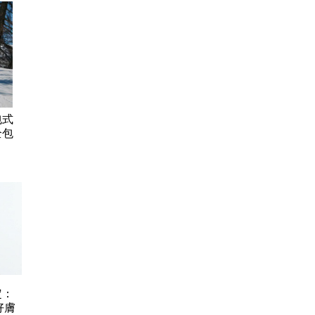
包式
全包
定：
好膚