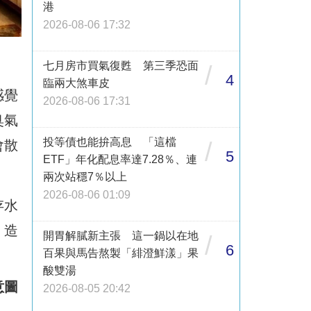
港
2026-08-06 17:32
七月房市買氣復甦 第三季恐面
/
4
臨兩大煞車皮
感覺
2026-08-06 17:31
臭氣
投等債也能拚高息 「這檔
/
會散
5
ETF」年化配息率達7.28％、連
兩次站穩7％以上
2026-08-06 01:09
存水
，造
開胃解膩新主張 這一鍋以在地
/
6
百果與馬告熬製「緋澄鮮漾」果
酸雙湯
意圖
2026-08-05 20:42