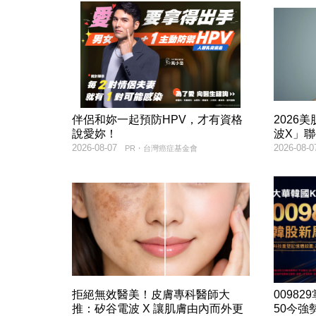
伴侶和妳一起預防HPV，才有資格
2026
說愛妳！
波X」
2026-08-07
2026-08-0
PR・台灣癌症基金會
拒絕無效醫美！皮膚專科醫師大
00982
推：矽谷電波 X 讓肌膚由內而外更
50今強