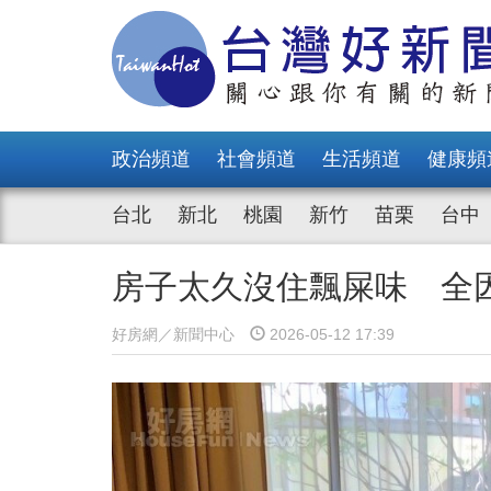
政治頻道
社會頻道
生活頻道
健康頻
台北
新北
桃園
新竹
苗栗
台中
房子太久沒住飄屎味 全
好房網／新聞中心
2026-05-12 17:39