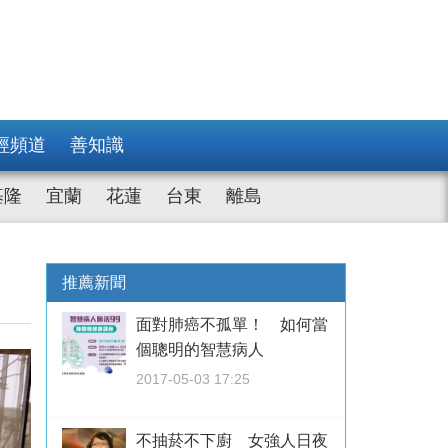
經頻道
善知識
基隆
宜蘭
花蓮
台東
離島
推薦新聞
面對肺癌不孤單！ 如何當
個聰明的智慧病人
2017-05-03 17:25
不抽菸不下廚 女強人日夜