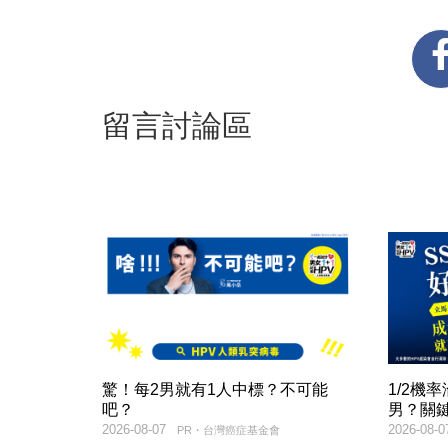
留言討論區
驚！每2男就有1人中標？不可能
1/2機
吧？
男？關
2026-08-07
2026-08-0
PR・台灣癌症基金會