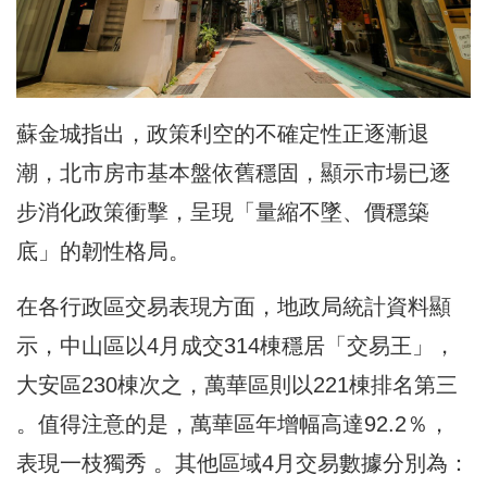
蘇金城指出，政策利空的不確定性正逐漸退
潮，北市房市基本盤依舊穩固，顯示市場已逐
步消化政策衝擊，呈現「量縮不墜、價穩築
底」的韌性格局。
在各行政區交易表現方面，地政局統計資料顯
示，中山區以4月成交314棟穩居「交易王」，
大安區230棟次之，萬華區則以221棟排名第三
。值得注意的是，萬華區年增幅高達92.2％，
表現一枝獨秀 。其他區域4月交易數據分別為：