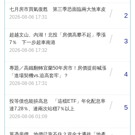
七月房市買氣復甦 第三季恐面臨兩大煞車皮
/
2
2026-08-06 17:31
超越文山、內湖！北投「房價高攀不起」季漲
/
3
7％ 下一步超車南港
2026-08-06 17:32
專題／高鐵翻轉宜蘭50年房市！房價提前喊漲
/
4
「進場契機vs.追高套牢」？
2026-08-06 17:31
投等債也能拚高息 「這檔ETF」年化配息率
/
5
達7.28％、連兩次站穩7％以上
2026-08-06 01:09
單憑房價、地價已靠不住？資金大遷徙「地產