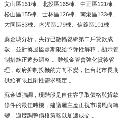
文山區151棟、北投區165棟、中正區121棟、
松山區155棟、士林區126棟、南港區133棟、
大同區83棟、內湖區179棟、信義區101棟。
蘇金城分析，央行已微幅鬆綁第二戶貸款成
數，並對換屋協處期限給予彈性解釋，顯示管
制措施正逐步調整 。雖然金管會強化貸後管
理，政府抑制投機的方向不變，但台北市長期
供給有限且剛性需求穩定 。
蘇金城強調，現階段是自住客爭取價格與貸款
條件的最佳時機，建議屋主應正視市場風向轉
變，適度調整價格策略以加速成交 。