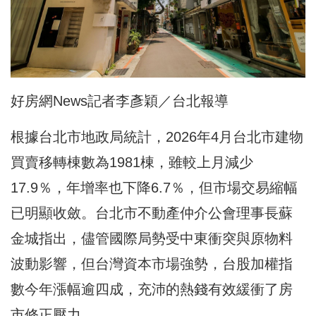
好房網News記者李彥穎／台北報導
根據台北市地政局統計，2026年4月台北市建物
買賣移轉棟數為1981棟，雖較上月減少
17.9％，年增率也下降6.7％，但市場交易縮幅
已明顯收斂。台北市不動產仲介公會理事長蘇
金城指出，儘管國際局勢受中東衝突與原物料
波動影響，但台灣資本市場強勢，台股加權指
數今年漲幅逾四成，充沛的熱錢有效緩衝了房
市修正壓力。