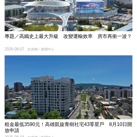
專題／高鐵史上最大升級 改變運輸效率 房市再衝一波？
2026-08-07
好房網／新聞中心
租金最低3590元！高雄凱旋青樹社宅43零星戶 8月10日開
放申請