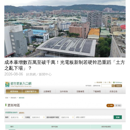
成本暴增數百萬至破千萬！光電板新制若硬幹恐重蹈「土方
之亂下場」？
2026-08-06
好房網／新聞中心