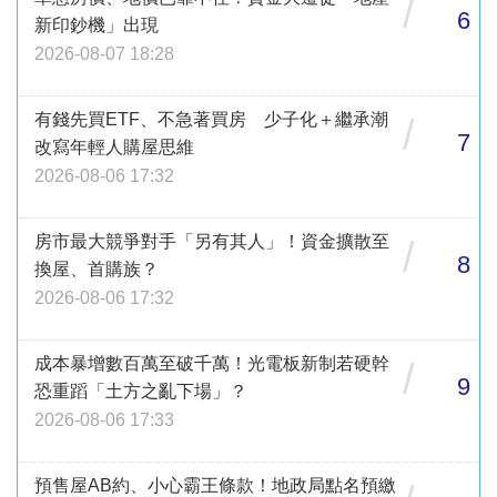
/
6
新印鈔機」出現
2026-08-07 18:28
有錢先買ETF、不急著買房 少子化＋繼承潮
/
7
改寫年輕人購屋思維
2026-08-06 17:32
房市最大競爭對手「另有其人」！資金擴散至
/
8
換屋、首購族？
2026-08-06 17:32
成本暴增數百萬至破千萬！光電板新制若硬幹
/
9
恐重蹈「土方之亂下場」？
2026-08-06 17:33
預售屋AB約、小心霸王條款！地政局點名預繳