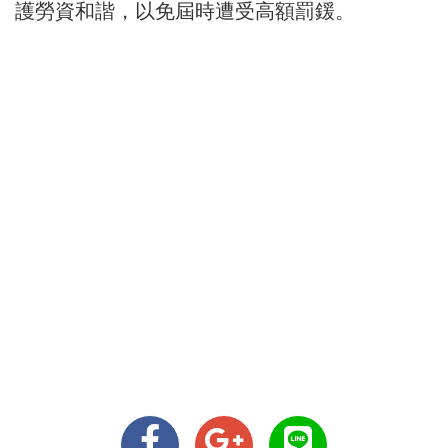
護勞資和諧，以免屆時遭受高額罰鍰。