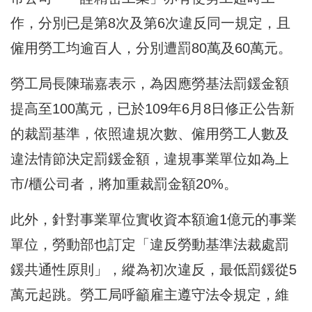
作，分別已是第8次及第6次違反同一規定，且
僱用勞工均逾百人，分別遭罰80萬及60萬元。
勞工局長陳瑞嘉表示，為因應勞基法罰鍰金額
提高至100萬元，已於109年6月8日修正公告新
的裁罰基準，依照違規次數、僱用勞工人數及
違法情節決定罰鍰金額，違規事業單位如為上
市/櫃公司者，將加重裁罰金額20%。
此外，針對事業單位實收資本額逾1億元的事業
單位，勞動部也訂定「違反勞動基準法裁處罰
鍰共通性原則」，縱為初次違反，最低罰鍰從5
萬元起跳。勞工局呼籲雇主遵守法令規定，維