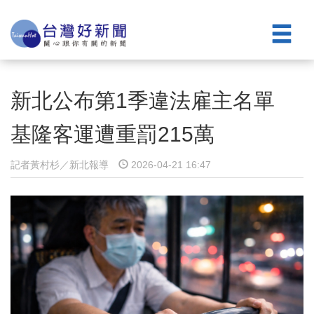
新北公布第1季違法雇主名單
基隆客運遭重罰215萬
記者黃村杉／新北報導
2026-04-21 16:47