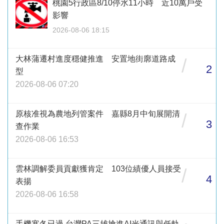
桃園5行政區8/10停水11小時 近10萬戶受
影響
2026-08-06 18:15
大林蒲遷村進度穩健推進 安置地街廓道路成
/
2
型
2026-08-06 07:20
原核准視為農地列管案件 嘉縣8月中旬展開清
/
3
查作業
2026-08-06 16:53
雲林調解委員貢獻獲肯定 103位績優人員接受
/
4
表揚
2026-08-06 16:58
手機寒冬已過 台灣PA三雄搶進AI光通訊與低軌