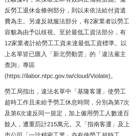
反勞工退休金條例部分，則以未依法給付資遣
費為主。另違反就服法部分，有2家業者以勞工
容貌為由予以歧視。至於最低工資法部分，有
12家業者計給勞工工資未達最低工資標準。以
上名單皆已匯入「新北勞動雲」的「違法雇主
查詢」專區
(
https://ilabor.ntpc.gov.tw/cloud/Violate
)。
勞工局指出，違法名單中「基隆客運」使勞工
超時工作且未給予勞工休息時間，分別為第7次
及第6次違反同一規定，加上僱用勞工人數達百
餘人，遭重罰計215萬元。又「指南客運」及上
市公司「一詮精密工業」亦有使勞工超時工