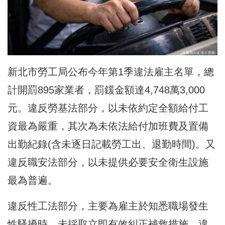
新北市勞工局公布今年第1季違法雇主名單，總
計開罰895家業者，罰鍰金額達4,748萬3,000
元。違反勞基法部分，以未依約定全額給付工
資最為嚴重，其次為未依法給付加班費及置備
出勤紀錄(含未逐日記載勞工出、退勤時間)。又
違反職安法部分，以未提供必要安全衛生設施
最為普遍。
違反性工法部分，主要為雇主於知悉職場發生
性騷擾時，未採取立即有效糾正補救措施。違