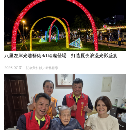
八里左岸光雕藝術8/1璀璨登場 打造夏夜浪漫光影盛宴
2026-07-31
記者黃村杉／新北報導