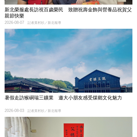
新北榮服處長訪視百歲榮民 致贈祝壽金飾與營養品祝賀父
親節快樂
2026-08-07
記者黃村杉／新北報導
暑假走訪猴硐瑞三鑛業 邀大小朋友感受煤鄉文化魅力
2026-08-03
記者黃村杉／新北報導