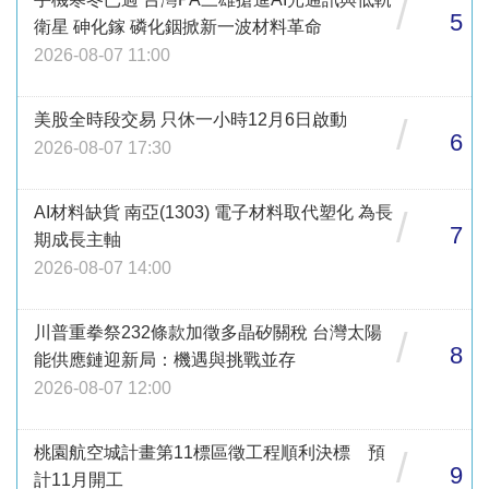
/
5
衛星 砷化鎵 磷化銦掀新一波材料革命
2026-08-07 11:00
美股全時段交易 只休一小時12月6日啟動
/
6
2026-08-07 17:30
AI材料缺貨 南亞(1303) 電子材料取代塑化 為長
/
7
期成長主軸
2026-08-07 14:00
川普重拳祭232條款加徵多晶矽關稅 台灣太陽
/
8
能供應鏈迎新局：機遇與挑戰並存
2026-08-07 12:00
桃園航空城計畫第11標區徵工程順利決標 預
/
9
計11月開工