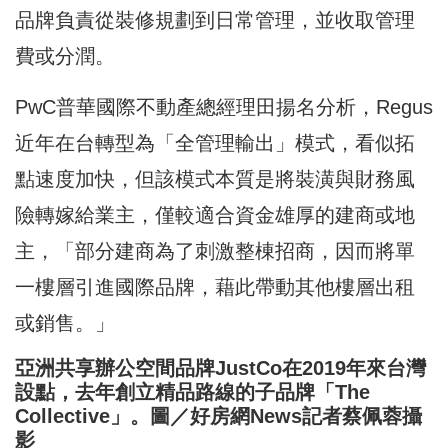
品牌負責從裝修規劃到日常管理，並收取管理
費或分潤。
PwC普華國際不動產總經理田揚名分析，Regus
近年在台轉型為「全管理輸出」模式，看似拓
點速度加快，但該模式本質是將裝潢與財務風
險轉嫁給業主，僅較適合資金雄厚的建商或地
主，「部分建商為了刺激整棟招商，因而將單
一樓層引進國際品牌，藉此帶動其他樓層出租
或銷售。」
亞洲共享辦公空間品牌JustCo在2019年來台灣
設點，去年創立精品路線的
子品牌
「The
Collective」。圖／好房網News記者蔡佩蓉攝
影