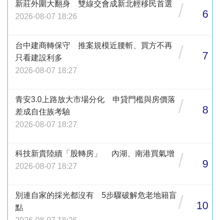
新莊外圍大翻身 雙線交會成新北輕移民首選
/
6
2026-08-07 18:26
台中建商轉保守 推案規模近腰斬、買方不再
/
7
只看建設利多
2026-08-07 18:27
青安3.0上路放大市場分化 申貸門檻與房價落
/
8
差成自住族考驗
2026-08-07 18:27
科技新貴陸續「股轉房」 內湖、南港買氣增
/
9
2026-08-07 18:27
別連自家的採光都沒有 5步驟破解危老地籍盲
/
10
點