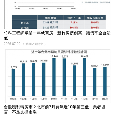
竹科工程師畢業一年就買房 新竹房價創高、議價率全台最
低
2026-07-29
好房網／新聞中心
台股獲利轉房市？北市前7月買氣近10年第三低 業者坦
言：不足支撐市場