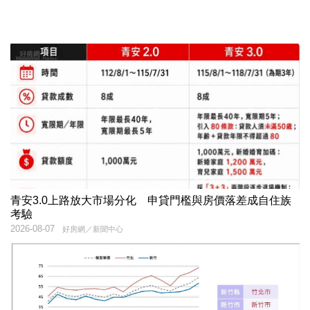
青安3.0上路放大市場分化 申貸門檻與房價落差成自住族
考驗
2026-08-07
好房網／新聞中心