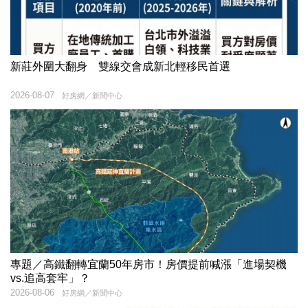
新莊外圍大翻身 雙線交會成新北輕移民首選
2026-08-07
好房網／新聞中心
專題／高鐵翻轉宜蘭50年房市！房價提前喊漲「進場契機
vs.追高套牢」？
2026-08-06
好房網／新聞中心