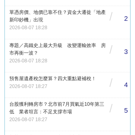
單憑房價、地價已靠不住？資金大遷徙「地產
/
2
新印鈔機」出現
2026-08-07 18:28
專題／高鐵史上最大升級 改變運輸效率 房
/
3
市再衝一波？
2026-08-07 18:28
預售屋遺產稅怎麼算？四大重點避補稅！
/
4
2026-08-07 18:27
台股獲利轉房市？北市前7月買氣近10年第三
/
5
低 業者坦言：不足支撐市場
2026-08-07 18:27