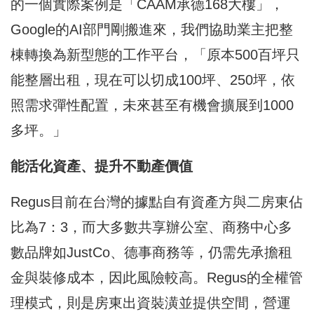
的一個實際案例是「CAAM承德168大樓」，
Google的AI部門剛搬進來，我們協助業主把整
棟轉換為新型態的工作平台，「原本500百坪只
能整層出租，現在可以切成100坪、250坪，依
照需求彈性配置，未來甚至有機會擴展到1000
多坪。」
能活化資產、提升不動產價值
Regus目前在台灣的據點自有資產方與二房東佔
比為7：3，而大多數共享辦公室、商務中心多
數品牌如JustCo、德事商務等，仍需先承擔租
金與裝修成本，因此風險較高。Regus的全權管
理模式，則是房東出資裝潢並提供空間，營運