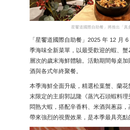
星饗道國際自助餐」將推出「真多
「星饗道國際自助餐」2025 年 12 
季海味全新菜單，以最受歡迎的蝦、蟹
層次的歲末海鮮體驗。活動期間每桌加
酒與各式年終聚餐。
本季海鮮全面升級，精選松葉蟹、蘭花
末限定的主廚郭誌隆《蒸汽石頭蝦料理秀
悶熟大蝦，搭配辛香料、米酒與蔥蒜，
帶來強烈的視覺效果，是本季最具亮點