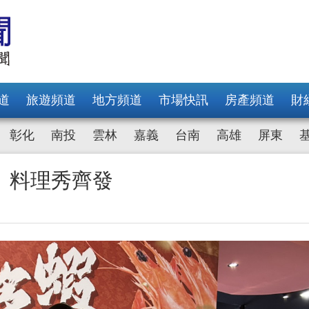
道
旅遊頻道
地方頻道
市場快訊
房產頻道
財
彰化
南投
雲林
嘉義
台南
高雄
屏東
、料理秀齊發