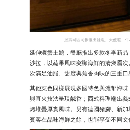
握壽司區同步推出鮭魚、天使蝦、牛
延伸蝦蟹主題，餐廳推出多款冬季新品
沙拉，以蔬果風味突顯海鮮的清爽層次
次滿足油脂、甜度與焦香肉味的三重口
其他菜色同樣展現多國特色與濃郁海味
與直火技法呈現鹹香；西式料理端出義
烤堆疊厚實風味。另有德國豬腳、新加
賓客在品味海鮮之餘，也能享受不同文