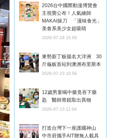
2026台中國際動漫博覽會
主視覺公布！人氣繪師
MAKAI操刀 「漫味食光」
美食系美少女超吸睛
2026-07-24 15:55
東勢新丁粄揚名大洋洲 30
斤龜粄首站到澳洲布里斯本
2026-07-23 10:56
12歲男童喝中藥竟吞下藥
匙 醫師胃鏡取出異物
2026-07-13 11:04
打造台灣下一座護國神山
中市府攜手AIT辦無人載具