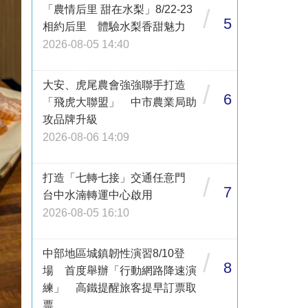
「農情后里 甜在水梨」8/22-23
/
5
相約后里 體驗水梨香甜魅力
2026-08-05 14:40
大安、虎尾農會強強聯手打造
/
6
「飛虎大聯盟」 中市農業局助
攻品牌升級
2026-08-06 14:09
打造「七轉七接」交通任意門
/
7
台中水湳轉運中心啟用
2026-08-05 16:10
中部地區城鎮韌性演習8/10登
/
8
場 首度舉辦「行動網路降速演
練」 高鐵提醒旅客提早訂票取
票