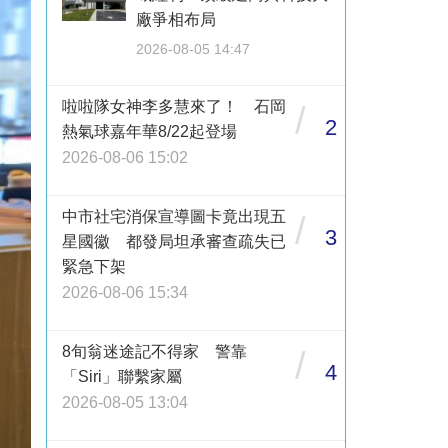
廠爭相布局
2026-08-05 14:47
啦啦隊女神李多慧來了！ 石岡
/
2
熱氣球嘉年華8/22起登場
2026-08-06 15:02
中市社宅消保宣導圖卡竟出現五
/
3
星國徽 都發局坦承審查疏失已
緊急下架
2026-08-06 15:34
8旬翁迷途記不得家 警靠
/
4
「Siri」聯繫家屬
2026-08-05 13:04