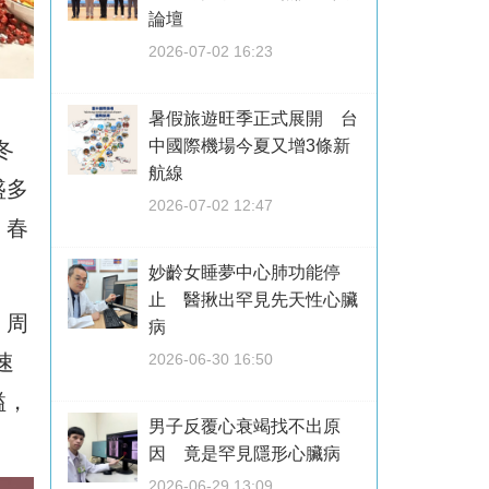
論壇
2026-07-02 16:23
暑假旅遊旺季正式展開 台
中國際機場今夏又增3條新
冬
航線
盛多
2026-07-02 12:47
、春
妙齡女睡夢中心肺功能停
止 醫揪出罕見先天性心臟
。周
病
速
2026-06-30 16:50
溢，
男子反覆心衰竭找不出原
因 竟是罕見隱形心臟病
2026-06-29 13:09