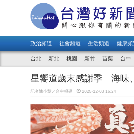
政治頻道
社會頻道
生活頻道
健康頻
台北
新北
桃園
新竹
苗栗
台中
星饗道歲末感謝季 海味
記者陳小慧／台中報導
2025-12-03 16:24