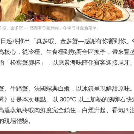
蝦、金多蟹 — 感謝有你饗到你」冬季海味全新菜單。
月 6 日起將推出「真多蝦、金多蟹—感謝有你饗到你」
為核心，從冷檯、生食檯到熱廚全區換季，帶來豐
贈「松葉蟹腳杯」，以應景海味陪伴賓客迎接尾牙
蟹、牛蹄蟹、法國螺與白蝦，以冰鎮呈現鮮甜原味
》更是本次焦點。以 300°C 以上加熱的鵝卵石快
高溫蒸氣將蝦肉鮮度完全鎖住，白煙升起、香氣四
的現場體驗。