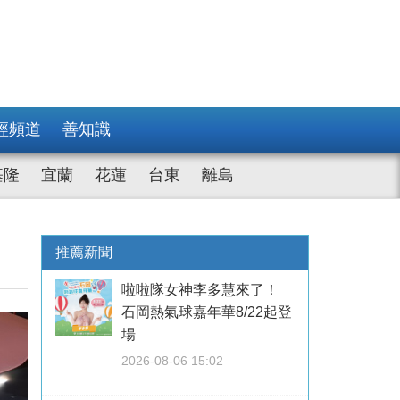
經頻道
善知識
基隆
宜蘭
花蓮
台東
離島
推薦新聞
啦啦隊女神李多慧來了！
石岡熱氣球嘉年華8/22起登
場
2026-08-06 15:02