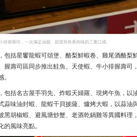
小排握壽司，一次滿足油脂、甜度與焦香肉味的三重口感。
，包括星饗龍蝦可頌堡、酪梨鮮蝦卷、雞尾酒酪梨
。握壽司區同步推出鮭魚、天使蝦、牛小排握壽司
感。
，包括名古屋手羽先、炸蝦天婦羅、現烤午魚，以
式蒜味油封蝦、龍蝦干貝披薩、爐烤大蝦，以蒜油
坡黑胡椒蝦、避風塘炒蟹、老酒乾鍋雞等異國料理
化的風味亮點。