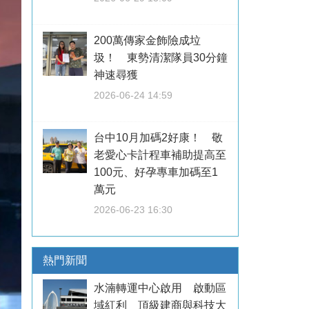
200萬傳家金飾險成垃
圾！ 東勢清潔隊員30分鐘
神速尋獲
2026-06-24 14:59
台中10月加碼2好康！ 敬
老愛心卡計程車補助提高至
100元、好孕專車加碼至1
萬元
2026-06-23 16:30
熱門新聞
水湳轉運中心啟用 啟動區
域紅利 頂級建商與科技大