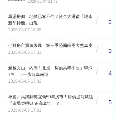
2026-08-07 21:49
單憑房價、地價已靠不住？資金大遷徙「地產
/
2
新印鈔機」出現
2026-08-07 18:28
七月房市買氣復甦 第三季恐面臨兩大煞車皮
/
3
2026-08-06 17:31
超越文山、內湖！北投「房價高攀不起」季漲
/
4
7％ 下一步超車南港
2026-08-06 17:32
專題／高鐵翻轉宜蘭50年房市！房價提前喊漲
/
5
「進場契機vs.追高套牢」？
2026-08-06 17:31