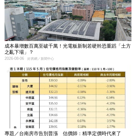
成本暴增數百萬至破千萬！光電板新制若硬幹恐重蹈「土方
之亂下場」？
2026-08-06
好房網／新聞中心
專題／台南房市告別普漲 估價師：精準定價時代來了