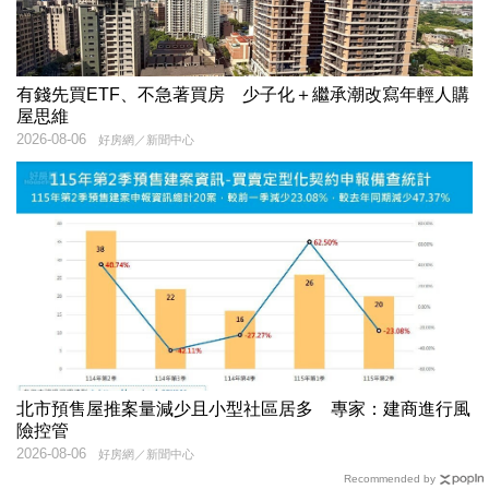
有錢先買ETF、不急著買房 少子化＋繼承潮改寫年輕人購
屋思維
2026-08-06
好房網／新聞中心
北市預售屋推案量減少且小型社區居多 專家：建商進行風
險控管
2026-08-06
好房網／新聞中心
Recommended by