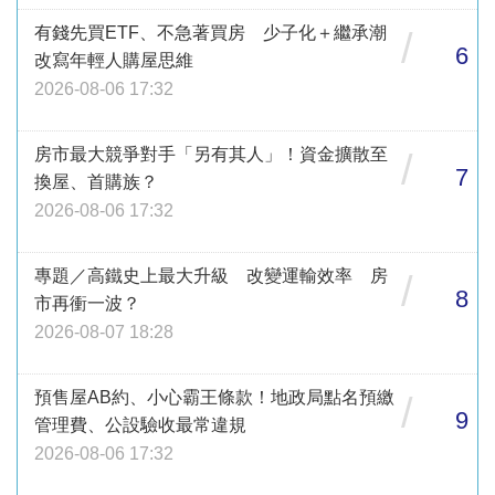
有錢先買ETF、不急著買房 少子化＋繼承潮
/
6
改寫年輕人購屋思維
2026-08-06 17:32
房市最大競爭對手「另有其人」！資金擴散至
/
7
換屋、首購族？
2026-08-06 17:32
專題／高鐵史上最大升級 改變運輸效率 房
/
8
市再衝一波？
2026-08-07 18:28
預售屋AB約、小心霸王條款！地政局點名預繳
/
9
管理費、公設驗收最常違規
2026-08-06 17:32