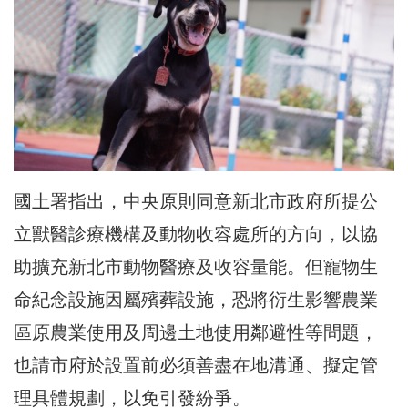
國土署指出，中央原則同意新北市政府所提公
立獸醫診療機構及動物收容處所的方向，以協
助擴充新北市動物醫療及收容量能。但寵物生
命紀念設施因屬殯葬設施，恐將衍生影響農業
區原農業使用及周邊土地使用鄰避性等問題，
也請市府於設置前必須善盡在地溝通、擬定管
理具體規劃，以免引發紛爭。