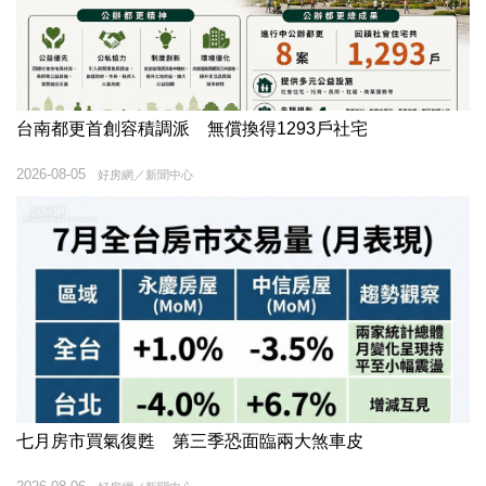
台南都更首創容積調派 無償換得1293戶社宅
2026-08-05
好房網／新聞中心
七月房市買氣復甦 第三季恐面臨兩大煞車皮