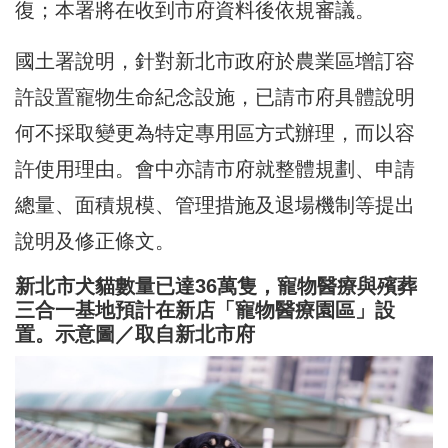
復；本署將在收到市府資料後依規審議。
國土署說明，針對新北市政府於農業區增訂容
許設置寵物生命紀念設施，已請市府具體說明
何不採取變更為特定專用區方式辦理，而以容
許使用理由。會中亦請市府就整體規劃、申請
總量、面積規模、管理措施及退場機制等提出
說明及修正條文。
新北市犬貓數量已達36萬隻，寵物醫療與殯葬
三合一基地預計在新店「寵物醫療園區」設
置。示意圖／取自新北市府