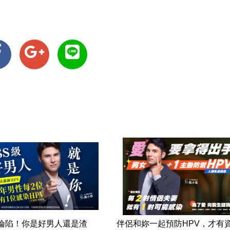
率淪陷！你是好男人還是渣
伴侶和妳一起預防HPV，才有