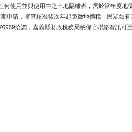
任何使用並與使用中之土地隔離者，需於當年度地
，若逾期申請，審查核准後次年起免徵地價稅；民眾如有
076969洽詢，嘉義縣財政稅務局納保官聯絡資訊可