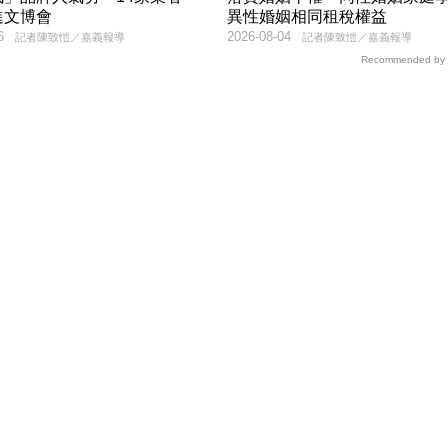
進文博會
異性婚姻相同租稅權益
6
2026-08-04
記者陳致愷／嘉義報導
記者陳致愷／嘉義報導
Recommended by