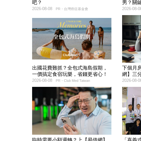
吧？
男？關
2026-08-08
2026-08-0
PR・台灣癌症基金會
出國花費難抓？全包式海島假期，
下個月
一價搞定食宿玩樂，省錢更省心！
網】三
2026-08-08
2026-08-0
PR・Club Med Taiwan
臨時需要小額週轉？上【易借網】
「嘉義