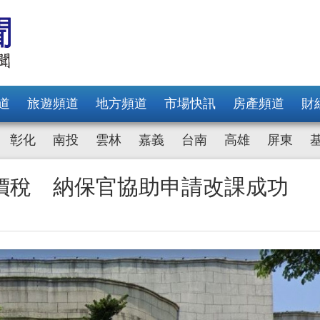
道
旅遊頻道
地方頻道
市場快訊
房產頻道
財
彰化
南投
雲林
嘉義
台南
高雄
屏東
價稅 納保官協助申請改課成功