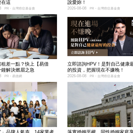
鍵在這
說愛妳！
8
2026-08-08
PR・台灣癌症基金會
PR・台灣癌症基金會
房租差一點？快上【易借
立即諮詢HPV！是對自己健康
分鐘解決燃眉之急
的投資，把握現在不嫌晚！
8
2026-08-08
PR・易借網
PR・台灣癌症基金會
式」品牌人氣夯 14家業者
落實婚姻平權 同性婚姻家庭