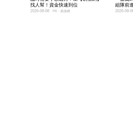
找人幫！資金快速到位
組隊前
2026-08-08
2026-08-0
PR・易借網