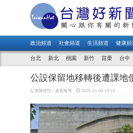
政治頻道
社會頻道
生活頻道
健康頻
台北
新北
桃園
新竹
苗栗
台中
公設保留地移轉後遭課地
記者陳致愷／嘉義報導
2025-11-04 19:16