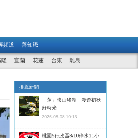
經頻道
善知識
基隆
宜蘭
花蓮
台東
離島
推薦新聞
「蓮」映山豬湖 漫遊初秋
好時光
2026-08-08 10:13
桃園5行政區8/10停水11小