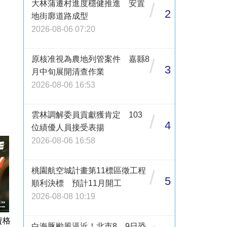
大林蒲遷村進度穩健推進 安置
/
2
地街廓道路成型
2026-08-06 07:20
原核准視為農地列管案件 嘉縣8
/
3
月中旬展開清查作業
2026-08-06 16:53
雲林調解委員貢獻獲肯定 103
/
4
位績優人員接受表揚
2026-08-06 16:58
桃園航空城計畫第11標區徵工程
/
5
順利決標 預計11月開工
2026-08-08 10:19
資格
白海豚颱風逼近！北市8、9日恐