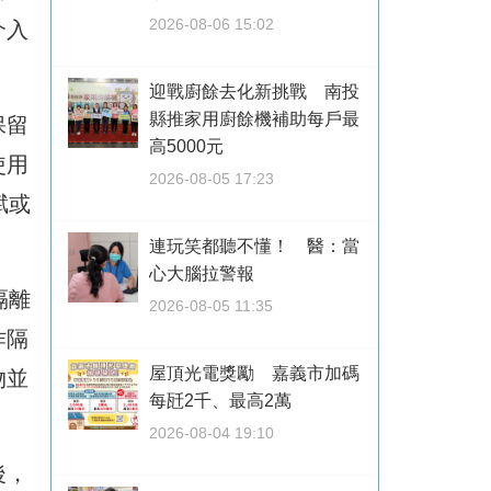
2026-08-06 15:02
介入
迎戰廚餘去化新挑戰 南投
縣推家用廚餘機補助每戶最
保留
高5000元
使用
2026-08-05 17:23
賦或
連玩笑都聽不懂！ 醫：當
心大腦拉警報
隔離
2026-08-05 11:35
作隔
屋頂光電獎勵 嘉義市加碼
物並
每瓩2千、最高2萬
2026-08-04 19:10
後，