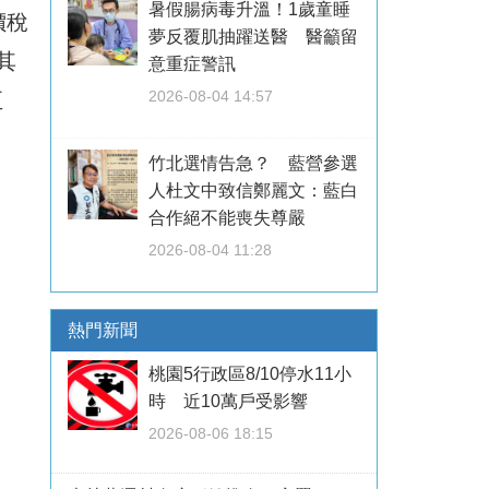
暑假腸病毒升溫！1歲童睡
價稅
夢反覆肌抽躍送醫 醫籲留
其
意重症警訊
2026-08-04 14:57
至
竹北選情告急？ 藍營參選
人杜文中致信鄭麗文：藍白
合作絕不能喪失尊嚴
2026-08-04 11:28
熱門新聞
桃園5行政區8/10停水11小
時 近10萬戶受影響
2026-08-06 18:15