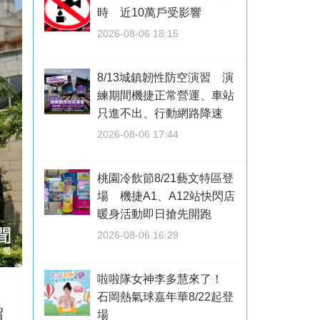
時 近10萬戶受影響
2026-08-06 18:15
8/13城鎮韌性防空演習 演
練期間機捷正常營運、車站
只進不出、行動網路降速
2026-08-06 17:44
桃園冷飲節8/21藝文特區登
場 機捷A1、A12站快閃店
暖身活動即日搶先開跑
2026-08-06 16:29
啦啦隊女神李多慧來了！
石岡熱氣球嘉年華8/22起登
留
場