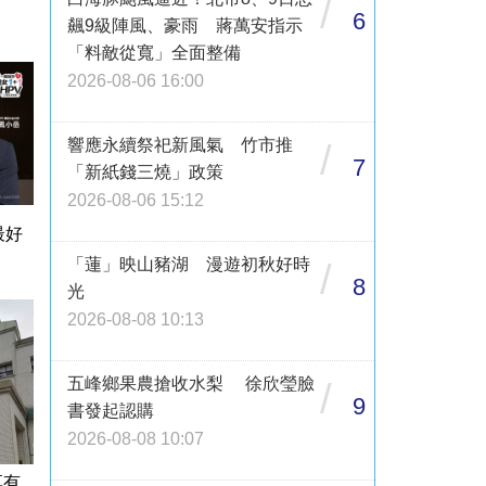
/
6
飆9級陣風、豪雨 蔣萬安指示
「料敵從寬」全面整備
2026-08-06 16:00
響應永續祭祀新風氣 竹市推
/
7
「新紙錢三燒」政策
2026-08-06 15:12
最好
「蓮」映山豬湖 漫遊初秋好時
/
8
光
2026-08-08 10:13
五峰鄉果農搶收水梨 徐欣瑩臉
/
9
書發起認購
2026-08-08 10:07
享有