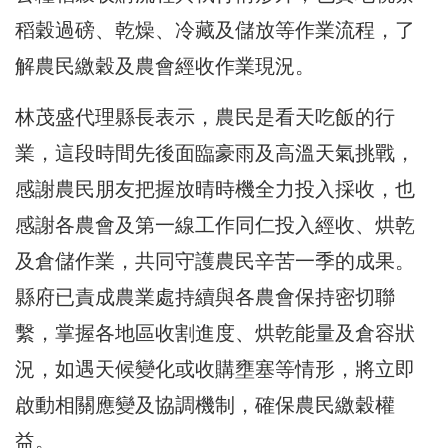
稻穀過磅、乾燥、冷藏及儲放等作業流程，了
解農民繳穀及農會經收作業現況。
林茂盛代理縣長表示，農民是看天吃飯的行
業，這段時間先後面臨豪雨及高溫天氣挑戰，
感謝農民朋友把握放晴時機全力投入採收，也
感謝各農會及第一線工作同仁投入經收、烘乾
及倉儲作業，共同守護農民辛苦一季的成果。
縣府已責成農業處持續與各農會保持密切聯
繫，掌握各地區收割進度、烘乾能量及倉容狀
況，如遇天候變化或收購壅塞等情形，將立即
啟動相關應變及協調機制，確保農民繳穀權
益。