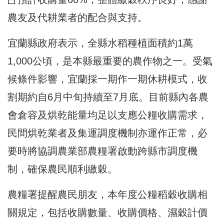
農友及代耕業者的配合與支持。
宜蘭縣政府表示，全縣水稻種植面積約1萬
1,000公頃，是本縣最重要的農作物之一。受氣
候條件影響，宜蘭採一期作一期休耕模式，收
割期約自6月中旬持續至7月底。目前縣內各農
會倉容及烘乾能量均足以支應公糧收購需求，
民間烘乾業者及集運調度機制亦運作正常，必
要時將協調農業部農糧署啟動跨縣市調度機
制，確保農民順利繳穀。
農糧署提醒農民朋友，本年度公糧稻穀收購相
關規定，包括收購數量、收購價格、濕穀計價