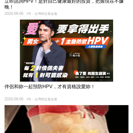
立即諮詢HPV！是對自己健康最好的投資，把握現在不嫌
晚！
2026-08-06
PR・台灣癌症基金會
伴侶和妳一起預防HPV，才有資格說愛妳！
2026-08-06
PR・台灣癌症基金會