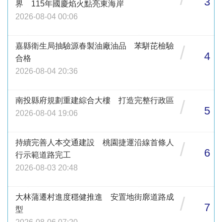
3
界 115年國慶焰火點亮東海岸
2026-08-04 00:06
嘉縣衛生局抽驗源春製油廠油品 苯駢芘檢驗
/
4
合格
2026-08-04 20:36
南投縣府規劃重建綜合大樓 打造完整行政區
/
5
2026-08-04 19:06
持續完善人本交通建設 桃園捷運沿線首條人
/
6
行示範道路完工
2026-08-03 20:48
大林蒲遷村進度穩健推進 安置地街廓道路成
/
7
型