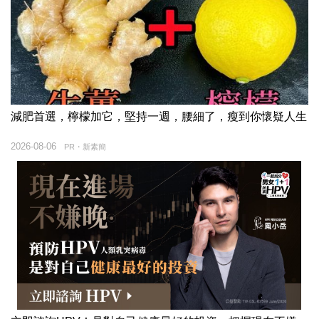
減肥首選，檸檬加它，堅持一週，腰細了，瘦到你懷疑人生
2026-08-06
PR・新素簡