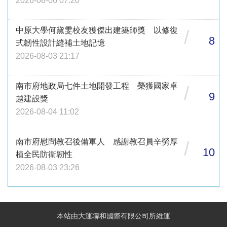
2026-08-06 07:20
中原大學何黛雯校友獲傑出建築師獎 以修復
/
8
式韌性設計縫補土地記憶
2026-08-03 21:17
南市府地政局七件土地開發工程 榮獲國家卓
/
9
越建設獎
2026-08-04 11:02
南市府慰問教召後備軍人 感謝教召員辛勞厚
/
10
植全民防衛韌性
2026-08-03 23:26
本站由大運聯和國際有限公司所維運