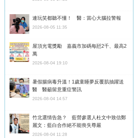
連玩笑都聽不懂！ 醫：當心大腦拉警報
2026-08-05 11:35
屋頂光電獎勵 嘉義市加碼每瓩2千、最高2
萬
2026-08-04 19:10
暑假腸病毒升溫！1歲童睡夢反覆肌抽躍送
醫 醫籲留意重症警訊
2026-08-04 14:57
竹北選情告急？ 藍營參選人杜文中致信鄭
麗文：藍白合作絕不能喪失尊嚴
2026-08-04 11:28