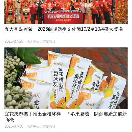
五大亮點齊聚 2026蘭陽媽祖文化節10/2至10/4盛大登場
2026-07-28
地方中心／宜蘭報導
宜花跨縣攜手推出金柑冰棒 「冬果夏嚐」開創農產加值新
商機
2026-07-30
地方中心／宜蘭報導