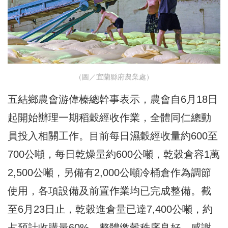
（圖／宜蘭縣府農業處）
五結鄉農會游偉榛總幹事表示，農會自6月18日
起開始辦理一期稻穀經收作業，全體同仁總動
員投入相關工作。目前每日濕穀經收量約600至
700公噸，每日乾燥量約600公噸，乾穀倉容1萬
2,500公噸，另備有2,000公噸冷桶倉作為調節
使用，各項設備及前置作業均已完成整備。截
至6月23日止，乾穀進倉量已達7,400公噸，約
占預計收購量60%，整體繳穀秩序良好，感謝