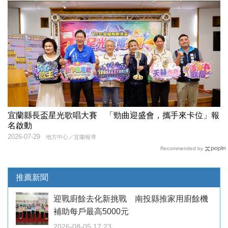
宜蘭縣長盃星光歌唱大賽 「勁曲迎盛會，攜手來卡位」報
名啟動
2026-07-29
地方中心／宜蘭報導
Recommended by
推薦新聞
迎戰廚餘去化新挑戰 南投縣推家用廚餘機
補助每戶最高5000元
2026-08-05 17:23