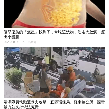
腹部脂肪的「剋星」找到了，常吃這幾物，吃走大肚囊，瘦
出小蠻腰
2026-08-06
PR・新素簡
清潔隊員執勤遭暴力攻擊 宜縣環保局、羅東鎮公所：譴責
暴力並支持依法究責