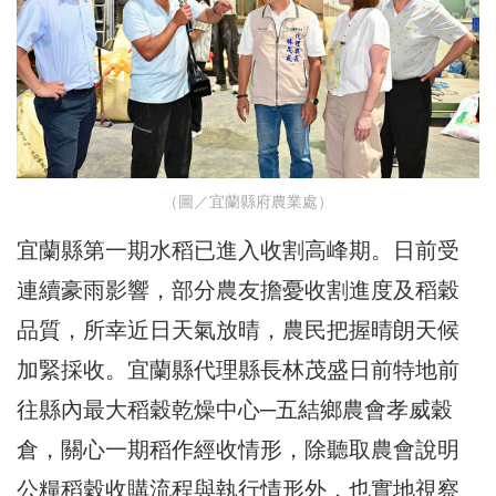
（圖／宜蘭縣府農業處）
宜蘭縣第一期水稻已進入收割高峰期。日前受
連續豪雨影響，部分農友擔憂收割進度及稻穀
品質，所幸近日天氣放晴，農民把握晴朗天候
加緊採收。宜蘭縣代理縣長林茂盛日前特地前
往縣內最大稻穀乾燥中心─五結鄉農會孝威穀
倉，關心一期稻作經收情形，除聽取農會說明
公糧稻穀收購流程與執行情形外，也實地視察