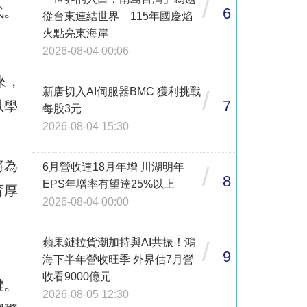
/
代。
6
從台東連結世界 115年國慶焰
火點亮東海岸
2026-08-04 00:06
來，
新唐切入AI伺服器BMC 獲利挑戰
/
7
以學
每股3元
2026-08-04 15:30
將為
6月營收連18月年增 川湖明年
/
8
EPS年增率有望達25%以上
育厚
2026-08-04 00:00
蘋果鏈拉貨潮加持與AI共振！鴻
/
9
海下半年營收旺季 外界估7月營
收看9000億元
鍵。
2026-08-05 12:30