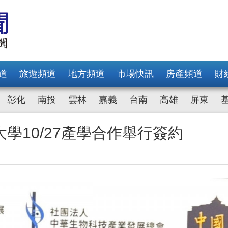
道
旅遊頻道
地方頻道
市場快訊
房產頻道
財
彰化
南投
雲林
嘉義
台南
高雄
屏東
學10/27產學合作舉行簽約