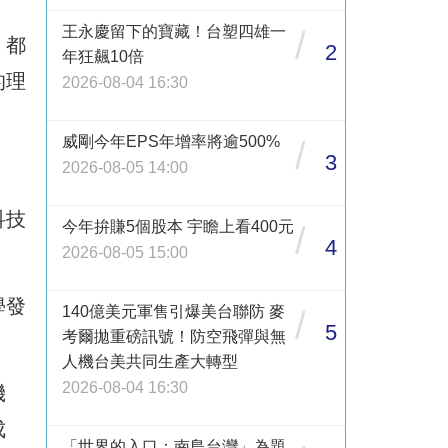
王永慶留下的寶藏！台塑四雄一
/
，都
2
年狂飆10倍
的理
2026-08-04 16:30
威剛今年EPS年增率將逾500%
/
3
2026-08-05 14:00
科技
今年拚賺5個股本 宇瞻上看400元
/
4
2026-08-05 15:00
學發
140億美元軍售引爆美台聯防 麥
/
5
考爾拋重磅訊號！防空飛彈與無
人機台美共同生產大轉型
2026-08-04 16:30
機
成
「世界的入口：南島台灣」為題