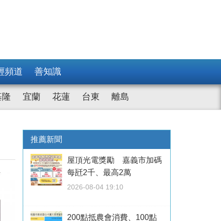
經頻道
善知識
基隆
宜蘭
花蓮
台東
離島
推薦新聞
屋頂光電獎勵 嘉義市加碼
每瓩2千、最高2萬
2026-08-04 19:10
200點抵農會消費、100點