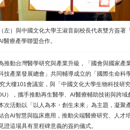
（左）與中國文化大學王淑音副校長代表雙方簽署
AI醫療產學聯盟合作。
為推動台灣醫學研究與產業升級，「國會與國家產
科技產業發展總會」共同輔導成立的「國際生命科
研究大樓101會議室，與「中國文化大學生物科技研
U），攜手推動再生醫學、AI醫療輔助技術與跨域
本次活動以「以人為本・創生未來」為主題，凝聚
結合AI智慧與臨床應用，推動尖端醫療研究、人才
同見證這場具有里程碑意義的簽約儀式。