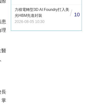
國際
力積電轉型3D AI Foundry打入美
/
10
光HBM先進封裝
病患
2026-08-05 10:30
倫理
生醫
人
校長
，掌