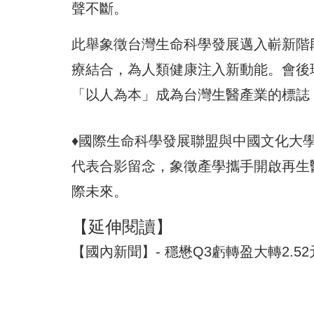
聲不斷。
此舉象徵台灣生命科學發展邁入嶄新階
療結合，為人類健康注入新動能。會後
「以人為本」成為台灣生醫產業的標誌
♦國際生命科學發展聯盟與中國文化大
代表合影留念，象徵產學攜手開啟再生
際未來。
【延伸閱讀】
【國內新聞】- 穩懋Q3虧轉盈大轉2.5