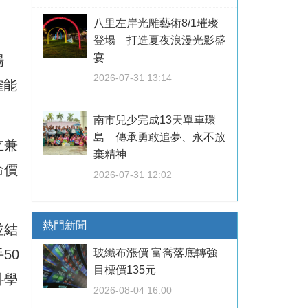
八里左岸光雕藝術8/1璀璨
登場 打造夏夜浪漫光影盛
宴
場
2026-07-31 13:14
確能
南市兒少完成13天單車環
島 傳承勇敢追夢、永不放
立兼
棄精神
命價
2026-07-31 12:02
熱門新聞
並結
50
玻纖布漲價 富喬落底轉強
目標價135元
科學
2026-08-04 16:00