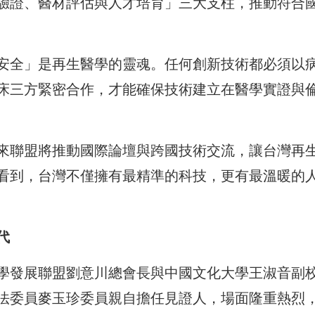
驗證、醫材評估與人才培育」三大支柱，推動符合
安全」是再生醫學的靈魂。任何創新技術都必須以
床三方緊密合作，才能確保技術建立在醫學實證與
來聯盟將推動國際論壇與跨國技術交流，讓台灣再
看到，台灣不僅擁有最精準的科技，更有最溫暖的
代
學發展聯盟劉意川總會長與中國文化大學王淑音副
法委員麥玉珍委員親自擔任見證人，場面隆重熱烈