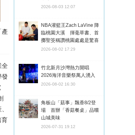
2026-08-03 12:07
NBA灌籃王Zach LaVine 降
「產
臨桃園大溪 揮毫草書、首
擲聖筊稱讚桃園處處是驚喜
2026-08-02 17:29
業全
竹北新月沙灣熱力開唱
2026海洋音樂祭萬人湧入
學發
2026-08-02 16:30
究
創
角板山「菇事」飄香8/2登
產、
場 首辦「香菇餐桌」品嚐
山城美味
培育
2026-07-31 19:12