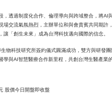
段，透過制度化合作、倫理導向與跨域整合，將AI
現場交流氣氛熱烈，主辦單位和與會貴賓共同期許
，讓「創生未來」成為台灣科技邁向國際的信念。
學生物科技研究所簽約儀式圓滿成功，雙方與研發團
醫學與AI智慧醫療合作新里程，共創台灣生醫產業
2元 股價今日開盤即收盤