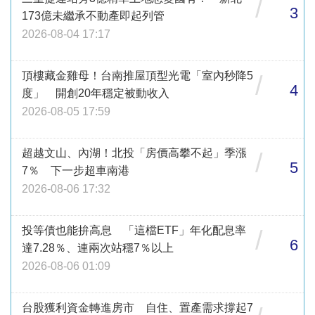
/
3
173億未繼承不動產即起列管
2026-08-04 17:17
頂樓藏金雞母！台南推屋頂型光電「室內秒降5
/
4
度」 開創20年穩定被動收入
2026-08-05 17:59
超越文山、內湖！北投「房價高攀不起」季漲
/
5
7％ 下一步超車南港
2026-08-06 17:32
投等債也能拚高息 「這檔ETF」年化配息率
/
6
達7.28％、連兩次站穩7％以上
2026-08-06 01:09
台股獲利資金轉進房市 自住、置產需求撐起7