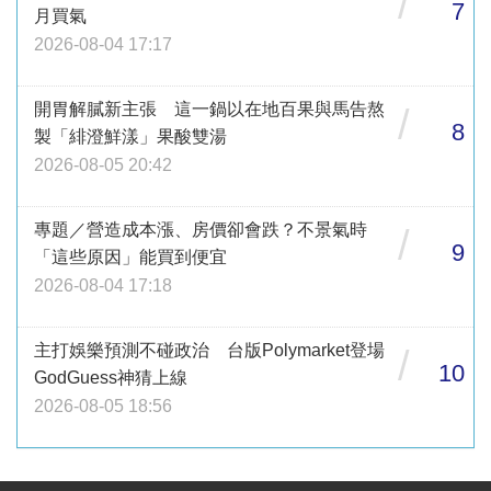
/
7
月買氣
2026-08-04 17:17
開胃解膩新主張 這一鍋以在地百果與馬告熬
/
8
製「緋澄鮮漾」果酸雙湯
2026-08-05 20:42
專題／營造成本漲、房價卻會跌？不景氣時
/
9
「這些原因」能買到便宜
2026-08-04 17:18
主打娛樂預測不碰政治 台版Polymarket登場
/
10
GodGuess神猜上線
2026-08-05 18:56