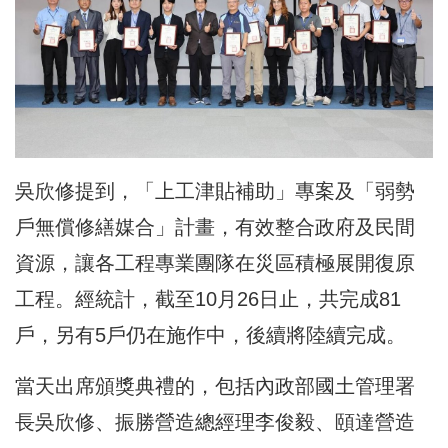
吳欣修提到，「上工津貼補助」專案及「弱勢
戶無償修繕媒合」計畫，有效整合政府及民間
資源，讓各工程專業團隊在災區積極展開復原
工程。經統計，截至10月26日止，共完成81
戶，另有5戶仍在施作中，後續將陸續完成。
當天出席頒獎典禮的，包括內政部國土管理署
長吳欣修、振勝營造總經理李俊毅、頤達營造