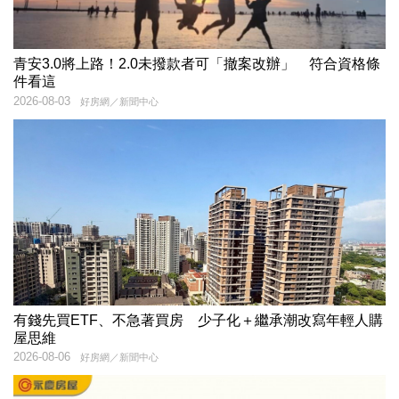
青安3.0將上路！2.0未撥款者可「撤案改辦」 符合資格條
件看這
2026-08-03
好房網／新聞中心
有錢先買ETF、不急著買房 少子化＋繼承潮改寫年輕人購
屋思維
2026-08-06
好房網／新聞中心