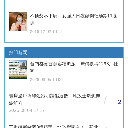
不抽菸不下廚 女強人日夜顛倒罹晚期肺腺
癌
2016-12-02 16:13
熱門新聞
台南都更首創容積調派 無償換得1293戶社
宅
2026-08-05 18:00
賣房過戶為印鑑證明請假返鄉 地政士曝免奔
/
2
波解方
2026-08-04 17:17
三重捷運站旁3億精華土地恐變國有！ 新北