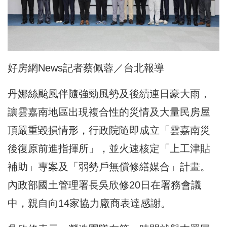
好房網News記者蔡佩蓉／台北報導
丹娜絲颱風伴隨強勁風勢及後續連日豪大雨，
讓雲嘉南地區出現複合性的災情及大量民房屋
頂嚴重毀損情形，行政院隨即成立「雲嘉南災
後復原前進指揮所」，並火速核定「上工津貼
補助」專案及「弱勢戶無償修繕媒合」計畫。
內政部國土管理署長吳欣修20日在署務會議
中，親自向14家協力廠商表達感謝。