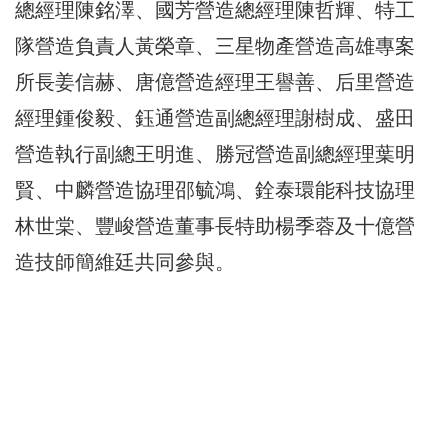
總經理陳銘澤、國芳營造總經理陳哲輝、特工
隊營造負責人黃榮章、三星物產營造高雄專案
所長姜信赫、唐億營造經理王譽善、后里營造
經理鍾俊毅、鈺通營造副總經理謝樹成、盛田
營造執行副總王明進、勝冠營造副總經理葉明
賢、中麟營造協理邵毓鴻、銓泰環能科技協理
林世棠、豐峻營造董事長特助楊季蓉及十億營
造技師簡維廷共同參與。