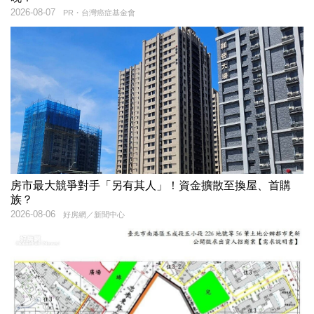
2026-08-07
PR・台灣癌症基金會
房市最大競爭對手「另有其人」！資金擴散至換屋、首購
族？
2026-08-06
好房網／新聞中心