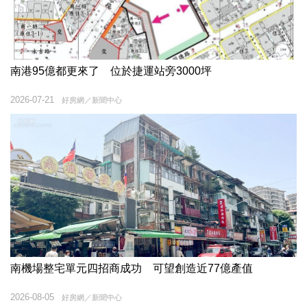
南港95億都更來了 位於捷運站旁3000坪
2026-07-21
好房網／新聞中心
南機場整宅單元四招商成功 可望創造近77億產值
2026-08-05
好房網／新聞中心