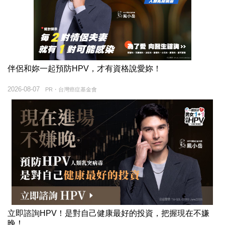
伴侶和妳一起預防HPV，才有資格說愛妳！
2026-08-07
PR・台灣癌症基金會
立即諮詢HPV！是對自己健康最好的投資，把握現在不嫌
晚！