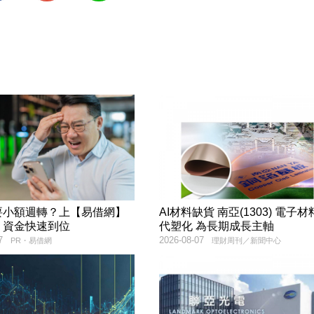
要小額週轉？上【易借網】
AI材料缺貨 南亞(1303) 電子
！資金快速到位
代塑化 為長期成長主軸
7
2026-08-07
PR・易借網
理財周刊／新聞中心