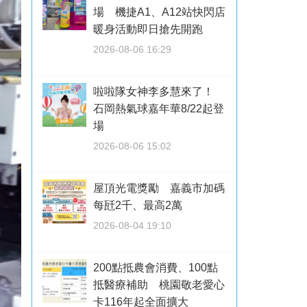
場 機捷A1、A12站快閃店
暖身活動即日搶先開跑
2026-08-06 16:29
啦啦隊女神李多慧來了！
石岡熱氣球嘉年華8/22起登
場
2026-08-06 15:02
屋頂光電獎勵 嘉義市加碼
每瓩2千、最高2萬
2026-08-04 19:10
200點抵農會消費、100點
抵醫療補助 桃園敬老愛心
卡116年起全面擴大