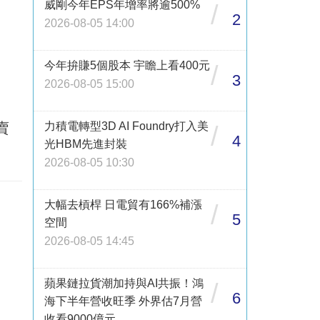
威剛今年EPS年增率將逾500%
/
2
2026-08-05 14:00
今年拚賺5個股本 宇瞻上看400元
/
3
2026-08-05 15:00
賣
力積電轉型3D AI Foundry打入美
/
4
光HBM先進封裝
2026-08-05 10:30
！
大幅去槓桿 日電貿有166%補漲
/
5
空間
2026-08-05 14:45
蘋果鏈拉貨潮加持與AI共振！鴻
/
6
海下半年營收旺季 外界估7月營
收看9000億元