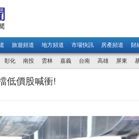
道
旅遊頻道
地方頻道
市場快訊
房產頻道
財
彰化
南投
雲林
嘉義
台南
高雄
屏東
檔低價股喊衝!