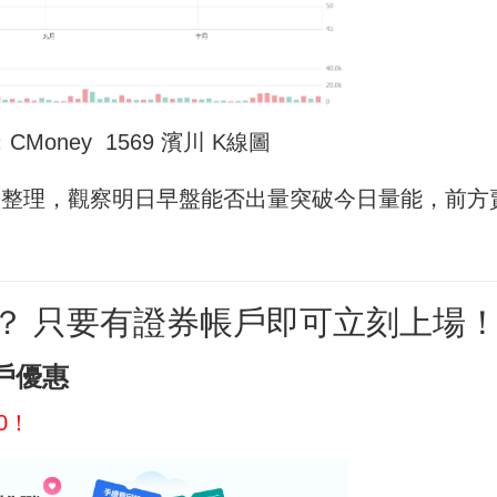
Money 1569 濱川 K線圖
盪整理，觀察明日早盤能否出量突破今日量能，前方
嗎？ 只要有證券帳戶即可立刻上場
戶優惠
00！