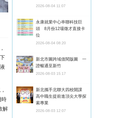
2026-08-04 11:07
永康就業中心串聯科技巨
頭 8月份12場徵才直接卡
位
2026-08-04 08:20
價，
創下
新北市圖跨域借閱版圖 一
證暢通至新竹
液
2026-08-03 15:17
統，
新北攜手北聯大四校開課
高中職生提前進頂尖大學探
機時
索專業
效解
2026-08-03 12:07