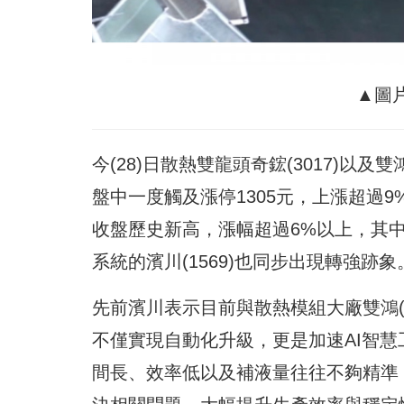
▲圖
今(28)日散熱雙龍頭奇鋐(3017)以
盤中一度觸及漲停1305元，上漲超過
收盤歷史新高，漲幅超過6%以上，其
系統的濱川(1569)也同步出現轉強跡象
先前濱川表示目前與散熱模組大廠雙鴻(3
不僅實現自動化升級，更是加速AI智
間長、效率低以及補液量往往不夠精準