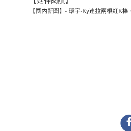
【延伸閱讀】
【國內新聞】- 環宇-Ky連拉兩根紅K棒 