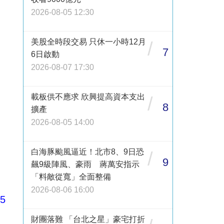
2026-08-05 12:30
美股全時段交易 只休一小時12月
/
7
6日啟動
2026-08-07 17:30
載板供不應求 欣興提高資本支出
/
8
擴產
2026-08-05 14:00
白海豚颱風逼近！北市8、9日恐
/
9
飆9級陣風、豪雨 蔣萬安指示
「料敵從寬」全面整備
2026-08-06 16:00
75
財團落難 「台北之星」豪宅打折