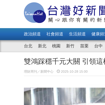
政治頻道
社會頻道
生活頻道
健康頻
台北
新北
桃園
新竹
苗栗
台中
雙鴻踩穩千元大關 引領這
理財周刊／新聞中心
2025-10-28 15:00