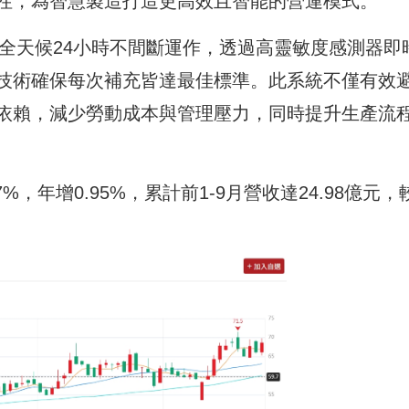
性，為智慧製造打造更高效且智能的營運模式。
全天候24小時不間斷運作，透過高靈敏度感測器即
技術確保每次補充皆達最佳標準。此系統不僅有效
依賴，減少勞動成本與管理壓力，同時提升生產流
7%，年增0.95%，累計前1-9月營收達24.98億元，