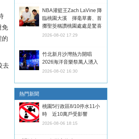
NBA灌籃王Zach LaVine 降
時
臨桃園大溪 揮毫草書、首
擲聖筊稱讚桃園處處是驚喜
避免
2026-08-02 17:29
程的
竹北新月沙灣熱力開唱
2026海洋音樂祭萬人湧入
較去
2026-08-02 16:30
熱門新聞
桃園5行政區8/10停水11小
時 近10萬戶受影響
2026-08-06 18:15