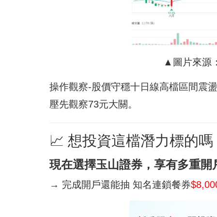
▲圖片來源：C
操作觀察-股價守穩十日線高檔區間震
壓先觀察73元大關。
📈 想投資這檔潛力標的
現在選擇玉山證券，享有多重開
→ 完成開戶還能抽 知名連鎖餐券
$8,0