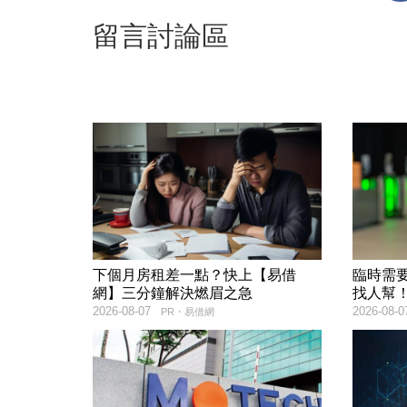
留言討論區
下個月房租差一點？快上【易借
臨時需
網】三分鐘解決燃眉之急
找人幫
2026-08-07
2026-08-0
PR・易借網