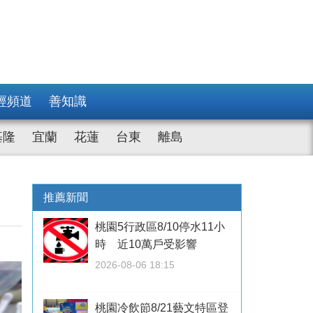
經頻道
善知識
基隆
宜蘭
花蓮
台東
離島
推薦新聞
桃園5行政區8/10停水11小
時 近10萬戶受影響
2026-08-06 18:15
桃園冷飲節8/21藝文特區登