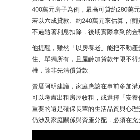
400萬元房子為例，最高可貸約280
若以六成貸款、約240萬元來估算，假設
不過隨著利息扣除，後期實際拿到的金
他提醒，雖然「以房養老」能把不動產
住、單獨所有，且屋齡加貸款年限不得
權，除非先清償貸款。
賣厝阿明建議，家庭應該在事前多加溝
可以考慮出租房屋收租，或選擇「安養
重要的還是確保長輩的生活品質與心理
仍涉及家庭關係與資產分配，必須在充