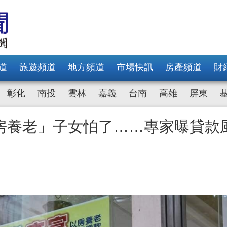
道
旅遊頻道
地方頻道
市場快訊
房產頻道
財
彰化
南投
雲林
嘉義
台南
高雄
屏東
房養老」子女怕了……專家曝貸款