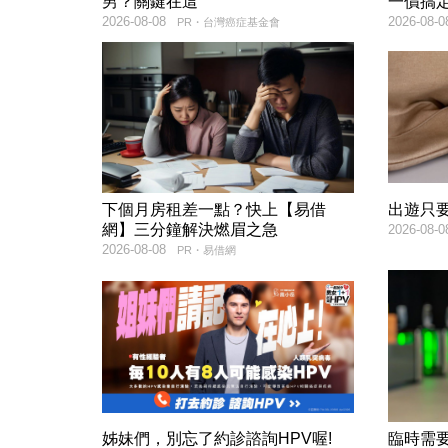
男？關鍵在這
一價搞
2026-08-08
2026-08-0
PR・台灣癌症基金會
下個月房租差一點？快上【易借
出遊只
網】三分鐘解決燃眉之急
2026-08-0
2026-08-08
PR・易借網
姊妹們，別忘了約診諮詢HPV喔!
臨時需