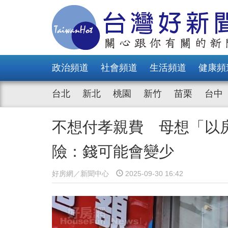
政治頻道
社會頻道
生活頻道
健康頻
台北
新北
桃園
新竹
苗栗
台中
不想付孝親費 母想「以
險：錢可能會變少
好房網／新聞中心
2025-09-30 16:42