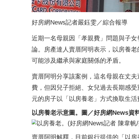
好房網News記者嚴鈺雯／綜合報導
近期一名母親因「孝親費」問題與子女
論。房產達人賣厝阿明表示，以房養老
可能涉及繼承與家庭關係的矛盾。
賣厝阿明分享該案例，這名母親在丈夫
費，但因兒子拒絕、女兒過去長期感受
元的房子以「以房養老」方式換取生活
以房養老示意圖。圖／好房網News資
賣厝阿明解釋，目前銀行提供的「以房