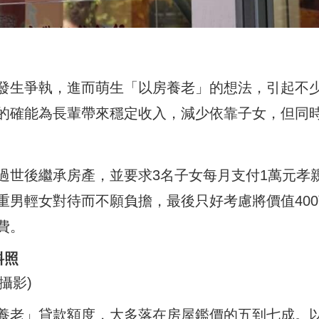
發生爭執，進而萌生「以房養老」的想法，引起不
的確能為長輩帶來穩定收入，減少依靠子女，但同
過世後繼承房產，並要求3名子女每月支付1萬元孝
重男輕女對待而不願負擔，最後只好考慮將價值400
費。
料照
養老」貸款額度，大多落在房屋鑑價的五到七成。