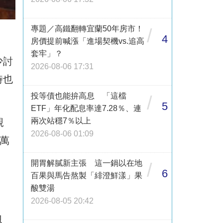
專題／高鐵翻轉宜蘭50年房市！
/
4
房價提前喊漲「進場契機vs.追高
套牢」？
少討
2026-08-06 17:31
時也
投等債也能拚高息 「這檔
/
5
ETF」年化配息率達7.28％、連
兩次站穩7％以上
親
2026-08-06 01:09
萬
開胃解膩新主張 這一鍋以在地
/
6
百果與馬告熬製「緋澄鮮漾」果
酸雙湯
2026-08-05 20:42
以