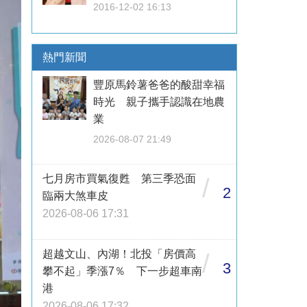
2016-12-02 16:13
熱門新聞
豐原馬鈴薯爸爸的酸甜幸福
時光 親子攜手認識在地農
業
2026-08-07 21:49
七月房市買氣復甦 第三季恐面
/
2
臨兩大煞車皮
2026-08-06 17:31
超越文山、內湖！北投「房價高
/
3
攀不起」季漲7％ 下一步超車南
港
2026-08-06 17:32