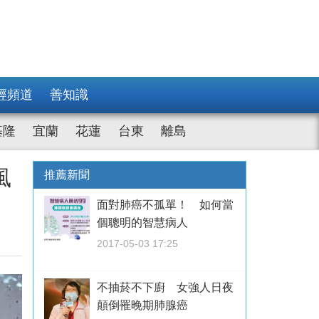
經頻道
善知識
基隆
宜蘭
花蓮
台東
離島
風
推薦新聞
面對肺癌不孤單！ 如何當
個聰明的智慧病人
2017-05-03 17:25
不抽菸不下廚 女強人日夜
顛倒罹晚期肺腺癌