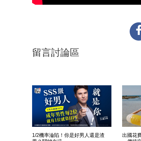
留言討論區
1/2機率淪陷！你是好男人還是渣
出國花