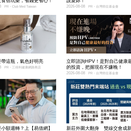
定食宿玩樂，省錢更省心！
說愛妳！
8
2026-08-08
PR・Club Med Taiwan
PR・台灣癌症基金會
要帶這瓶，氣色好明亮
立即諮詢HPV！是對自己健康
的投資，把握現在不嫌晚！
8
PR・三得利健康網路商店
2026-08-08
PR・台灣癌症基金會
要小額週轉？上【易借網】
新莊外圍大翻身 雙線交會成