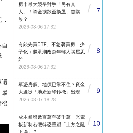
房市最大競爭對手「另有其
/
。
7
人」！資金擴散至換屋、首購
元，
族？
2026-08-06 17:32
有錢先買ETF、不急著買房 少
為自
/
8
子化＋繼承潮改寫年輕人購屋思
承
維
2026-08-06 17:32
輩還
單憑房價、地價已靠不住？資金
/
9
，最
大遷徙「地產新印鈔機」出現
2026-08-07 18:28
背後
成本暴增數百萬至破千萬！光電
/
10
板新制若硬幹恐重蹈「土方之亂
下場」？