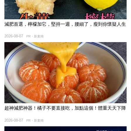
減肥首選，檸檬加它，堅持一週，腰細了，瘦到你懷疑人生
2026-08-07
PR・新素簡
超神減肥神器！橘子不要直接吃，加點這個！體重天天下降
2026-08-07
PR・新素簡