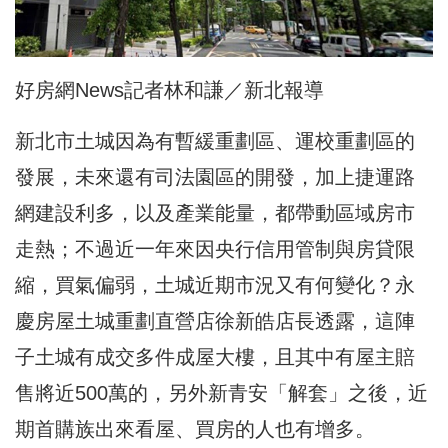
好房網News記者林和謙／新北報導
新北市土城因為有暫緩重劃區、運校重劃區的
發展，未來還有司法園區的開發，加上捷運路
網建設利多，以及產業能量，都帶動區域房市
走熱；不過近一年來因央行信用管制與房貸限
縮，買氣偏弱，土城近期市況又有何變化？永
慶房屋土城重劃直營店徐新皓店長透露，這陣
子土城有成交多件成屋大樓，且其中有屋主賠
售將近500萬的，另外新青安「解套」之後，近
期首購族出來看屋、買房的人也有增多。