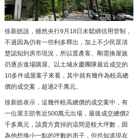
徐新皓說，雖然央行9月18日未鬆綁信用管制，
不過因為仍有一些利多釋出，加上不少民眾清
楚認知到房市現況，所以置產客、剛需換屋族
仍逐步進場購屋。以土城永慶團隊最近成交的
10多件成屋案子來看，其中就有幾件為較高總
價的成交案，超過2千萬元。
徐新皓表示，這幾件較高總價的成交案中，有
一位屋主賠售近500萬元出場，最後成交總價2
千多萬元，該賣方賣掉的這間是較大坪數，因
為他想換小一點的坪數的房子，但也知道現在