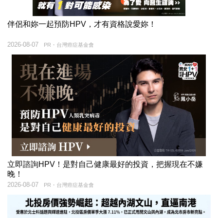
伴侶和妳一起預防HPV，才有資格說愛妳！
2026-08-07
PR・台灣癌症基金會
立即諮詢HPV！是對自己健康最好的投資，把握現在不嫌
晚！
2026-08-07
PR・台灣癌症基金會