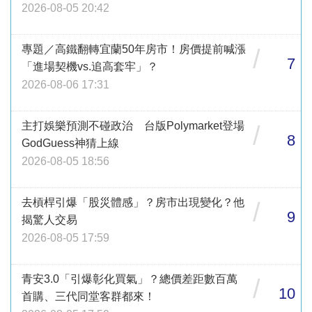
2026-08-05 20:42
專題／高鐵翻轉宜蘭50年房市！房價提前喊漲
/
7
「進場契機vs.追高套牢」？
2026-08-06 17:31
主打娛樂預測不碰政治 台版Polymarket登場
/
8
GodGuess神猜上線
2026-08-05 18:56
去槓桿引爆「股災體感」？房市出現變化？他
/
9
揭驚人交易
2026-08-05 17:59
青安3.0「引爆彰化買氣」？總價差距數百萬
/
10
首購、三代同堂客群都來！