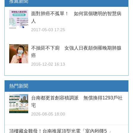
推薦新聞
面對肺癌不孤單！ 如何當個聰明的智慧病
人
2017-05-03 17:25
不抽菸不下廚 女強人日夜顛倒罹晚期肺腺
癌
2016-12-02 16:13
熱門新聞
台南都更首創容積調派 無償換得1293戶社
宅
2026-08-05 18:00
頂樓藏金雞母！台南推屋頂型光電「室內秒降5