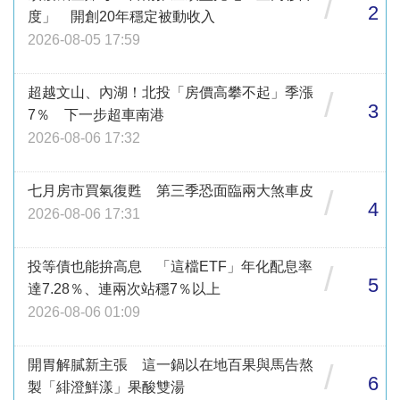
/
2
度」 開創20年穩定被動收入
2026-08-05 17:59
超越文山、內湖！北投「房價高攀不起」季漲
/
3
7％ 下一步超車南港
2026-08-06 17:32
七月房市買氣復甦 第三季恐面臨兩大煞車皮
/
4
2026-08-06 17:31
投等債也能拚高息 「這檔ETF」年化配息率
/
5
達7.28％、連兩次站穩7％以上
2026-08-06 01:09
開胃解膩新主張 這一鍋以在地百果與馬告熬
/
6
製「緋澄鮮漾」果酸雙湯