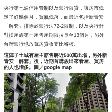
央行第七波信用管制以及銀行限貸，讓房市低
迷了好幾個月，買氣低落，而最近包括新青安
「解套」排除於銀行法72-2限制，以及央行針
對換屋族第一屋售屋期限拉長至18個月，另外
台灣銀行也放寬房貸收支比審核。
這陣子土城有屋主賠售將近500萬出場，另外新
青安「解套」後，近期首購族出來看屋、買房
的人也增多。圖／google map