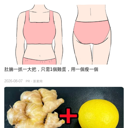
肚腩一抓一大把，只需1個雞蛋，用一個瘦一個
2026-08-07
PR・新素簡