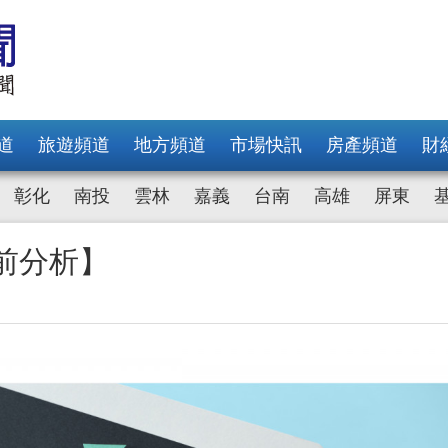
道
旅遊頻道
地方頻道
市場快訊
房產頻道
財
彰化
南投
雲林
嘉義
台南
高雄
屏東
)盤前分析】