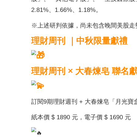
2.81%、1.66%、1.18%。
※上述研判依據，尚未包含晚間美股
理財周刊 ｜中秋限量獻禮
理財周刊 ×
大春
煉皂 聯名
訂閱9期理財週刊 +
大春
煉皂「月光寶
紙本價 $ 1890 元，電子價 $ 1690 元