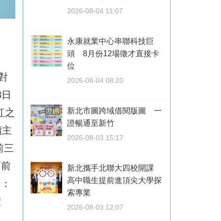
2026-08-04 11:07
永康就業中心串聯科技巨
頭 8月份12場徵才直接卡
位
對
2026-08-04 08:20
3日
新北市圖跨域借閱版圖 一
紅之
證暢通至新竹
續主
2026-08-03 15:17
前三
幅前
新北攜手北聯大四校開課
高中職生提前進頂尖大學探
名：
索專業
體
2026-08-03 12:07