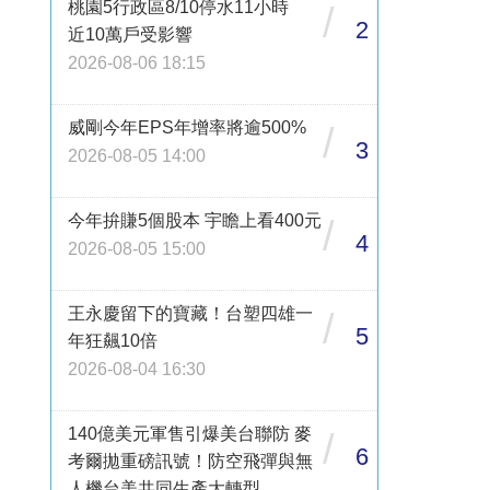
桃園5行政區8/10停水11小時
/
2
近10萬戶受影響
2026-08-06 18:15
威剛今年EPS年增率將逾500%
/
3
2026-08-05 14:00
今年拚賺5個股本 宇瞻上看400元
/
4
2026-08-05 15:00
王永慶留下的寶藏！台塑四雄一
/
5
年狂飆10倍
2026-08-04 16:30
140億美元軍售引爆美台聯防 麥
/
6
考爾拋重磅訊號！防空飛彈與無
人機台美共同生產大轉型