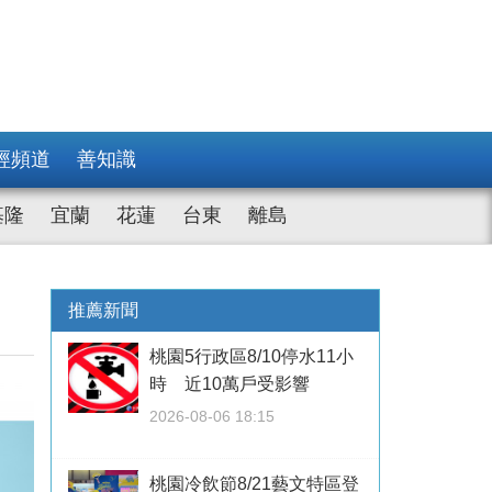
經頻道
善知識
基隆
宜蘭
花蓮
台東
離島
推薦新聞
桃園5行政區8/10停水11小
時 近10萬戶受影響
2026-08-06 18:15
桃園冷飲節8/21藝文特區登