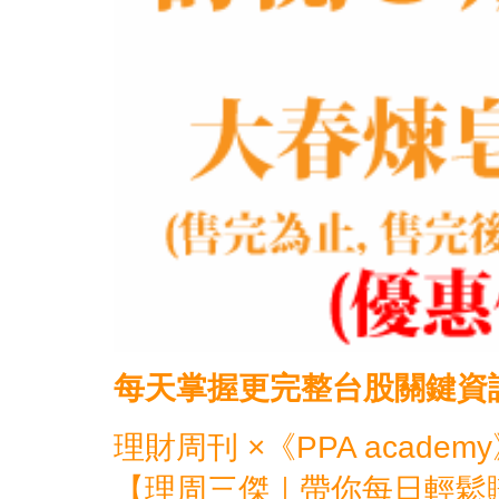
每天掌握更完整
台股
關鍵資
理財周刊 ×《PPA academ
【理周三傑｜帶你每日輕鬆