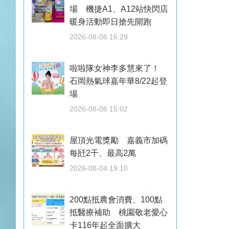
場 機捷A1、A12站快閃店
暖身活動即日搶先開跑
2026-08-06 16:29
啦啦隊女神李多慧來了！
石岡熱氣球嘉年華8/22起登
場
2026-08-06 15:02
屋頂光電獎勵 嘉義市加碼
每瓩2千、最高2萬
2026-08-04 19:10
200點抵農會消費、100點
抵醫療補助 桃園敬老愛心
卡116年起全面擴大