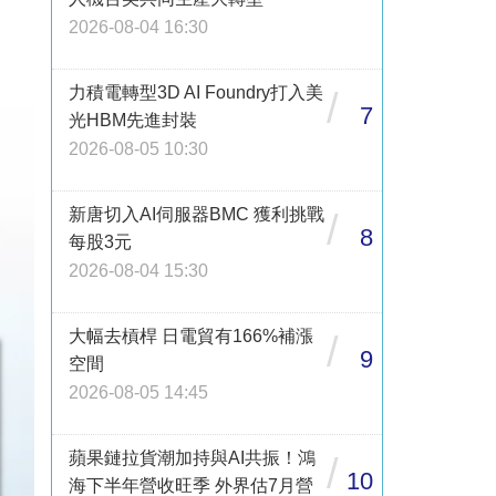
2026-08-04 16:30
力積電轉型3D AI Foundry打入美
/
7
光HBM先進封裝
2026-08-05 10:30
新唐切入AI伺服器BMC 獲利挑戰
/
8
每股3元
2026-08-04 15:30
大幅去槓桿 日電貿有166%補漲
/
9
空間
2026-08-05 14:45
蘋果鏈拉貨潮加持與AI共振！鴻
/
10
海下半年營收旺季 外界估7月營