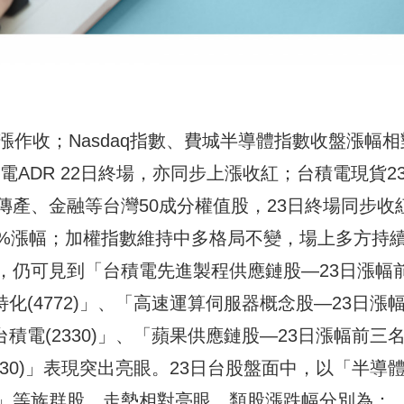
漲作收；Nasdaq指數、費城半導體指數收盤漲幅相
、台積電ADR 22日終場，亦同步上漲收紅；台積電現貨2
產、金融等台灣50成分權值股，23日終場同步收
.42%漲幅；加權指數維持中多格局不變，場上多方持
，仍可見到「台積電先進製程供應鏈股—23日漲幅
、台特化(4772)」、「高速運算伺服器概念股—23日漲
)、台積電(2330)」、「蘋果供應鏈股—23日漲幅前三
電(2330)」表現突出亮眼。23日台股盤面中，以「半導
」等族群股，走勢相對亮眼，類股漲跌幅分別為：