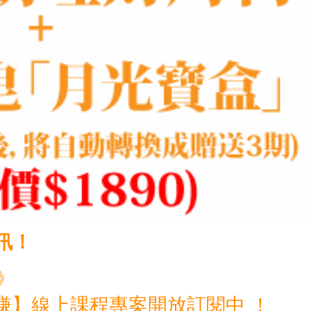
訊！
y》
賺】線上課程專案開放訂閱中 ！