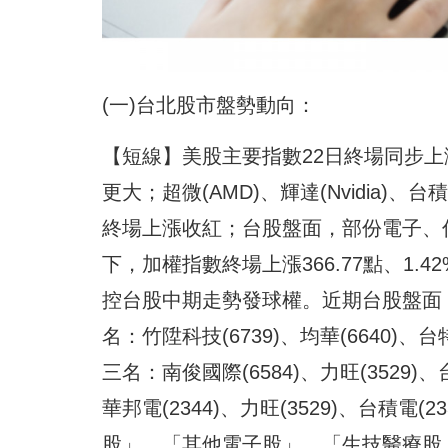
(一)台北股市盤勢動向：
【短線】美股主要指數22日終場同步上
更大；超微(AMD)、輝達(Nvidia)
終場上漲收紅；台股盤面，部份電子、傳
下，加權指數終場上漲366.77點、1
控台股中期走勢發球權。近期台股盤面
名：竹陞科技(6739)、均華(6640)
三名：南俊國際(6584)、力旺(3529
華邦電(2344)、力旺(3529)、台積
股」、「其他電子股」、「生技醫療股