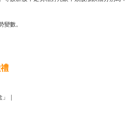
走勢變數。
獻禮
盒」｜