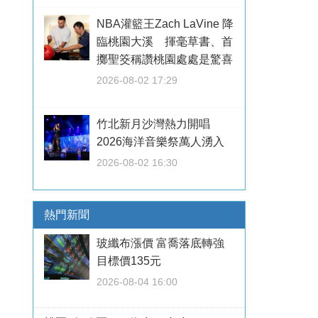
NBA灌籃王Zach LaVine 降
臨桃園大溪 揮毫草書、首
擲聖筊稱讚桃園處處是驚喜
2026-08-02 17:29
竹北新月沙灣熱力開唱
2026海洋音樂祭萬人湧入
2026-08-02 16:30
熱門新聞
玻纖布漲價 富喬落底轉強
目標價135元
2026-08-04 16:00