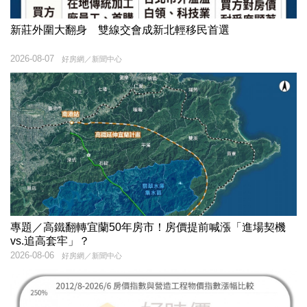
新莊外圍大翻身 雙線交會成新北輕移民首選
2026-08-07
好房網／新聞中心
專題／高鐵翻轉宜蘭50年房市！房價提前喊漲「進場契機
vs.追高套牢」？
2026-08-06
好房網／新聞中心