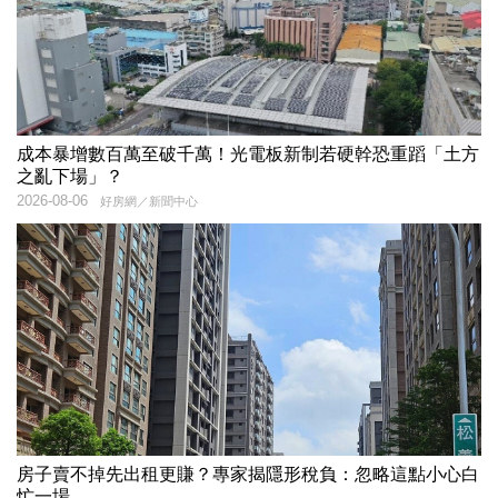
成本暴增數百萬至破千萬！光電板新制若硬幹恐重蹈「土方
之亂下場」？
2026-08-06
好房網／新聞中心
房子賣不掉先出租更賺？專家揭隱形稅負：忽略這點小心白
忙一場