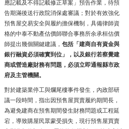
應記載及不得記載修正草案」預告作業，待預
告期滿後送行政院消保處審議；對於有效強化
預售屋交易安全與履約擔保機制，具備律師資
格的中泰不動產估價師聯合事務所余承桓估價
師提出幾個關鍵建議，
包括「建商自有資金與
銀行融資必須確實到位」，以及銀行若察覺建
商或營造廠財務有問題，必須立即通報縣市政
府及主管機關。
對於建築業停工與爛尾樓事件發生，內政部研
議一段時間，指出因預售屋買賣履約期間長，
為避免建商在預售期間發生財務問題或工程延
宕，導致購屋民眾蒙受損失，現行預售屋買賣