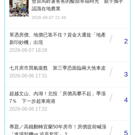
豐原馬鈴薯爸爸的酸甜幸福時光 親子攜手
認識在地農業
2026-08-07 21:49
單憑房價、地價已靠不住？資金大遷徙「地產
/
2
新印鈔機」出現
2026-08-07 18:28
七月房市買氣復甦 第三季恐面臨兩大煞車皮
/
3
2026-08-06 17:31
超越文山、內湖！北投「房價高攀不起」季漲
/
4
7％ 下一步超車南港
2026-08-06 17:32
專題／高鐵翻轉宜蘭50年房市！房價提前喊漲
/
5
「進場契機vs.追高套牢」？