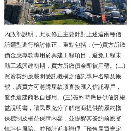
內政部說明，此次修正主要針對上述這兩種信
託類型進行檢討修正，重點包括：(一)買方所繳
價金應專款專用於興建工程項目，避免工程未
動工或興建初期，買方所繳價金即被用罄。(二)
買賣契約應載明受託機構之信託專戶名稱及帳
號，讓買方可將購屋款項直接匯入信託專戶，
避免遭建商私自挪用。(三)簽約時應提供信託權
益說明書，讓民眾充分了解建商提供的履約擔
保機制及權益保障內容，並提醒其簽約前應審
慎評估風險。並預計近期辦理「預售屋買賣定