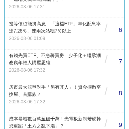
2026-08-06 17:31
投等債也能拚高息 「這檔ETF」年化配息率
/
6
達7.28％、連兩次站穩7％以上
2026-08-06 01:09
有錢先買ETF、不急著買房 少子化＋繼承潮
/
7
改寫年輕人購屋思維
2026-08-06 17:32
房市最大競爭對手「另有其人」！資金擴散至
/
8
換屋、首購族？
2026-08-06 17:32
成本暴增數百萬至破千萬！光電板新制若硬幹
/
9
恐重蹈「土方之亂下場」？