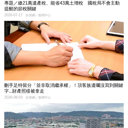
專題／繳21萬遺產稅、能省43萬土增稅 國稅局不會主動
提醒的節稅關鍵
2026-07-17
好房網／新聞中心
刪手足特留分「並非取消繼承權」！頂客族遺囑沒寫到關鍵
字...財產照樣被拿走
2026-08-03
好房網／新聞中心