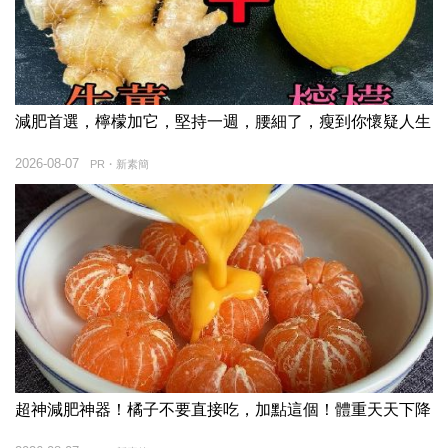
減肥首選，檸檬加它，堅持一週，腰細了，瘦到你懷疑人生
2026-08-07
PR・新素簡
超神減肥神器！橘子不要直接吃，加點這個！體重天天下降