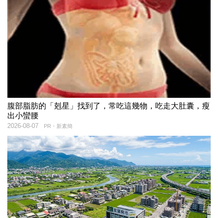
腹部脂肪的「剋星」找到了，常吃這幾物，吃走大肚囊，瘦
出小蠻腰
2026-08-07
PR・新素簡