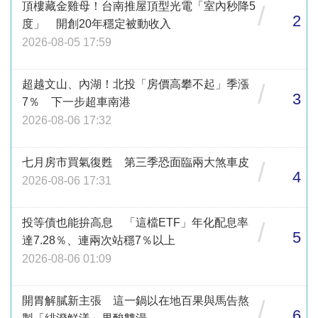
頂樓藏金雞母！台南推屋頂型光電「室內秒降5
/
2
度」 開創20年穩定被動收入
2026-08-05 17:59
超越文山、內湖！北投「房價高攀不起」季漲
/
3
7％ 下一步超車南港
2026-08-06 17:32
七月房市買氣復甦 第三季恐面臨兩大煞車皮
/
4
2026-08-06 17:31
投等債也能拚高息 「這檔ETF」年化配息率
/
5
達7.28％、連兩次站穩7％以上
2026-08-06 01:09
開胃解膩新主張 這一鍋以在地百果與馬告熬
/
6