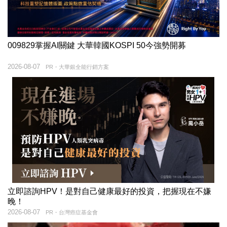
009829掌握AI關鍵 大華韓國KOSPI 50今強勢開募
2026-08-07
PR・大華銀全能行銷方案
立即諮詢HPV！是對自己健康最好的投資，把握現在不嫌
晚！
2026-08-07
PR・台灣癌症基金會