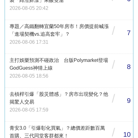
製「緋澄鮮漾」果酸雙湯
2026-08-05 20:42
專題／高鐵翻轉宜蘭50年房市！房價提前喊漲
/
7
「進場契機vs.追高套牢」？
2026-08-06 17:31
主打娛樂預測不碰政治 台版Polymarket登場
/
8
GodGuess神猜上線
2026-08-05 18:56
去槓桿引爆「股災體感」？房市出現變化？他
/
9
揭驚人交易
2026-08-05 17:59
青安3.0「引爆彰化買氣」？總價差距數百萬
/
10
首購、三代同堂客群都來！