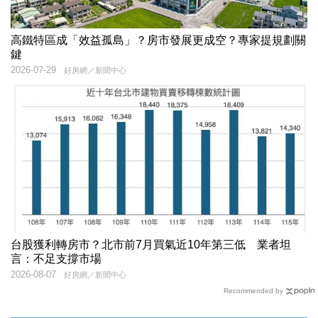
高鐵特區成「效益孤島」？房市發展更成空？專家提規劃關
鍵
2026-07-29
好房網／新聞中心
台股獲利轉房市？北市前7月買氣近10年第三低 業者坦
言：不足支撐市場
2026-08-07
好房網／新聞中心
Recommended by