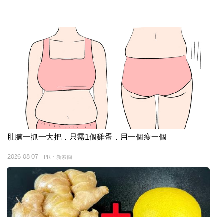
肚腩一抓一大把，只需1個雞蛋，用一個瘦一個
2026-08-07
PR・新素簡