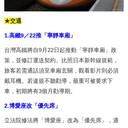
★交通
1.高鐵9／22推「寧靜車廂」
台灣高鐵將自9月22日起推動「寧靜車廂」政
策，並修訂運送契約。比照日本新幹線規範，
旅客若需通話須至車廂玄關，觀看影片則必須
戴耳機。若違規不聽勸導，最重可被要求下
車，初期將有3個月勸導期。
2.博愛座改「優先席」
立法院修法將「博愛座」改為「優先席」，適