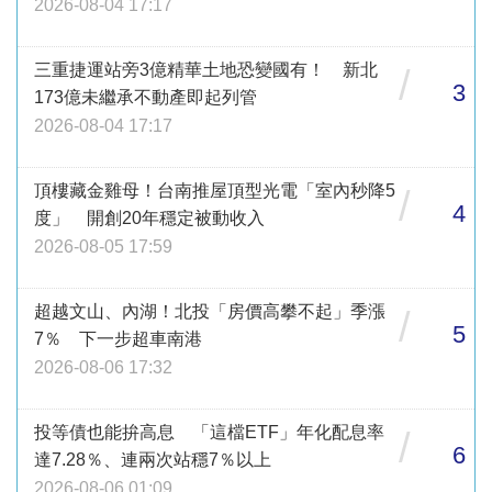
2026-08-04 17:17
三重捷運站旁3億精華土地恐變國有！ 新北
/
3
173億未繼承不動產即起列管
2026-08-04 17:17
頂樓藏金雞母！台南推屋頂型光電「室內秒降5
/
4
度」 開創20年穩定被動收入
2026-08-05 17:59
超越文山、內湖！北投「房價高攀不起」季漲
/
5
7％ 下一步超車南港
2026-08-06 17:32
投等債也能拚高息 「這檔ETF」年化配息率
/
6
達7.28％、連兩次站穩7％以上
2026-08-06 01:09