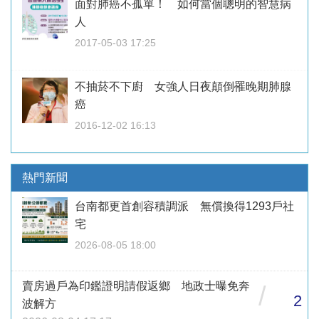
面對肺癌不孤單！ 如何當個聰明的智慧病
人
2017-05-03 17:25
不抽菸不下廚 女強人日夜顛倒罹晚期肺腺
癌
2016-12-02 16:13
熱門新聞
台南都更首創容積調派 無償換得1293戶社
宅
2026-08-05 18:00
賣房過戶為印鑑證明請假返鄉 地政士曝免奔
/
2
波解方