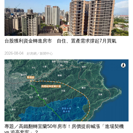
台股獲利資金轉進房市 自住、置產需求撐起7月買氣
2026-08-04
好房網／新聞中心
專題／高鐵翻轉宜蘭50年房市！房價提前喊漲「進場契機
vs.追高套牢」？