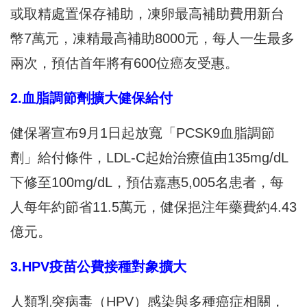
或取精處置保存補助，凍卵最高補助費用新台
幣7萬元，凍精最高補助8000元，每人一生最多
兩次，預估首年將有600位癌友受惠。
2.血脂調節劑擴大健保給付
健保署宣布9月1日起放寬「PCSK9血脂調節
劑」給付條件，LDL-C起始治療值由135mg/dL
下修至100mg/dL，預估嘉惠5,005名患者，每
人每年約節省11.5萬元，健保挹注年藥費約4.43
億元。
3.HPV疫苗公費接種對象擴大
人類乳突病毒（HPV）感染與多種癌症相關，