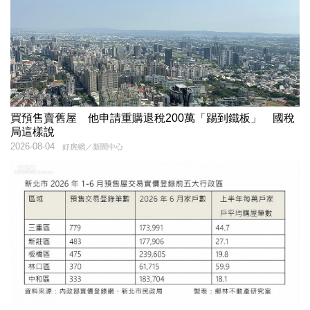
買預售賣舊屋 他申請重購退稅200萬「踢到鐵板」 國稅
局這樣說
2026-08-04
好房網／新聞中心