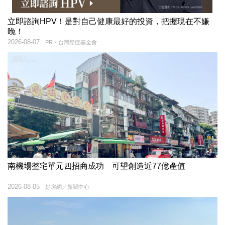
立即諮詢HPV！是對自己健康最好的投資，把握現在不嫌
晚！
2026-08-07
PR・台灣癌症基金會
南機場整宅單元四招商成功 可望創造近77億產值
2026-08-05
好房網／新聞中心