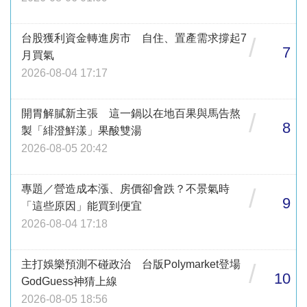
台股獲利資金轉進房市 自住、置產需求撐起7
/
7
月買氣
2026-08-04 17:17
開胃解膩新主張 這一鍋以在地百果與馬告熬
/
8
製「緋澄鮮漾」果酸雙湯
2026-08-05 20:42
專題／營造成本漲、房價卻會跌？不景氣時
/
9
「這些原因」能買到便宜
2026-08-04 17:18
主打娛樂預測不碰政治 台版Polymarket登場
/
10
GodGuess神猜上線
2026-08-05 18:56