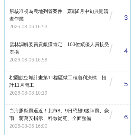
原核准視為農地列管案件 嘉縣8月中旬展開清
/
3
查作業
2026-08-06 16:53
雲林調解委員貢獻獲肯定 103位績優人員接受
/
4
表揚
2026-08-06 16:58
桃園航空城計畫第11標區徵工程順利決標 預
/
5
計11月開工
2026-08-08 10:19
白海豚颱風逼近！北市8、9日恐飆9級陣風、豪
/
6
雨 蔣萬安指示「料敵從寬」全面整備
2026-08-06 16:00