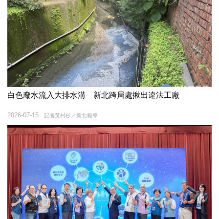
白色廢水流入大排水溝 新北跨局處揪出違法工廠
2026-07-15
記者黃村杉／新北報導