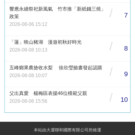
響應永續祭祀新風氣 竹市推「新紙錢三燒」
/
7
政策
2026-08-06 15:12
「蓮」映山豬湖 漫遊初秋好時光
/
8
2026-08-08 10:13
五峰鄉果農搶收水梨 徐欣瑩臉書發起認購
/
9
2026-08-08 10:07
父出真愛 楊梅區表揚46位模範父親
/
10
2026-08-06 15:56
本站由大運聯和國際有限公司所維運