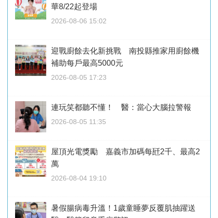
華8/22起登場
2026-08-06 15:02
迎戰廚餘去化新挑戰 南投縣推家用廚餘機
補助每戶最高5000元
2026-08-05 17:23
連玩笑都聽不懂！ 醫：當心大腦拉警報
2026-08-05 11:35
屋頂光電獎勵 嘉義市加碼每瓩2千、最高2
萬
2026-08-04 19:10
暑假腸病毒升溫！1歲童睡夢反覆肌抽躍送