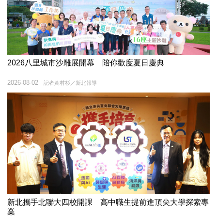
2026八里城市沙雕展開幕 陪你歡度夏日慶典
2026-08-02
記者黃村杉／新北報導
新北攜手北聯大四校開課 高中職生提前進頂尖大學探索專
業