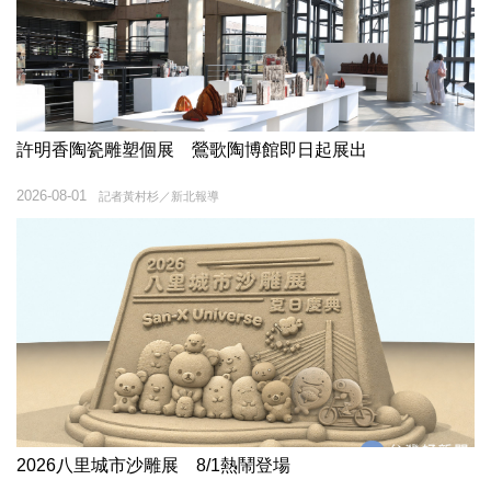
許明香陶瓷雕塑個展 鶯歌陶博館即日起展出
2026-08-01
記者黃村杉／新北報導
2026八里城市沙雕展 8/1熱鬧登場