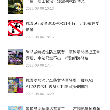
「蓮」映山豬湖 漫遊初秋好時光
2026-08-08 10:13
桃園5行政區8/10停水11小時 近10萬戶受
影響
2026-08-06 18:15
8/13城鎮韌性防空演習 演練期間機捷正常
營運、車站只進不出、行動網路降速
2026-08-06 17:44
桃園冷飲節8/21藝文特區登場 機捷A1、
A12站快閃店暖身活動即日搶先開跑
2026-08-06 16:29
啦啦隊女神李多慧來了！ 石岡熱氣球嘉年