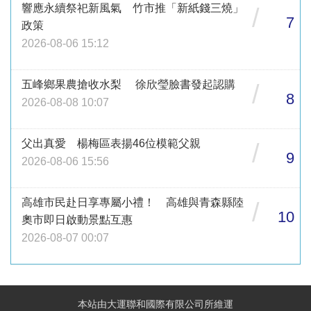
響應永續祭祀新風氣 竹市推「新紙錢三燒」
/
7
政策
2026-08-06 15:12
五峰鄉果農搶收水梨 徐欣瑩臉書發起認購
/
8
2026-08-08 10:07
父出真愛 楊梅區表揚46位模範父親
/
9
2026-08-06 15:56
高雄市民赴日享專屬小禮！ 高雄與青森縣陸
/
10
奧市即日啟動景點互惠
2026-08-07 00:07
本站由大運聯和國際有限公司所維運