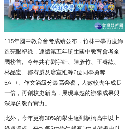
115年國中教育會考成績公布，竹林中學再度締
造亮眼紀錄，連續第五年誕生國中教育會考全
國榜首。今年共有劉宇軒、陳彥竹、王睿紘、
林品宏、鄒宥威及廖宣惟等6位同學勇奪
5A++、作文滿級分最高榮譽，人數較去年成長
一倍，再創校史新高，展現卓越的辦學成果與
深厚的教育實力。
此外，今年更有30%的學生達到板橋高中以上
錄取資格。平均每3位學生就有1位具備板中以