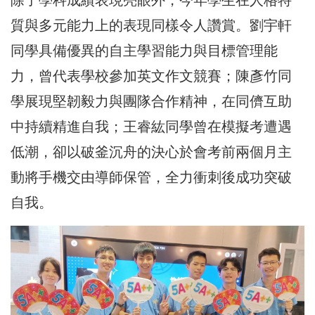
除了學科成績表現亮眼外，今年學生在人格特
質與多元能力上的表現同樣令人讚賞。劉宇軒
同學具備優異的自主學習能力與目標管理能
力，曾代表學校參加英文作文競賽；陳彥竹同
學展現堅韌毅力與團隊合作精神，在同儕互助
中持續精進自我；王睿紘同學曾在模擬考遭遇
低潮，卻以破釜沉舟的決心於會考前兩個月主
動將手機交由導師保管，全力衝刺後成功突破
自我。