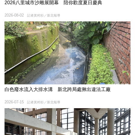
2026八里城市沙雕展開幕 陪你歡度夏日慶典
2026-08-02
記者黃村杉／新北報導
白色廢水流入大排水溝 新北跨局處揪出違法工廠
2026-07-15
記者黃村杉／新北報導