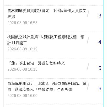
雲林調解委員貢獻獲肯定 103位績優人員接受
/
3
表揚
2026-08-06 16:58
桃園航空城計畫第11標區徵工程順利決標 預
/
4
計11月開工
2026-08-08 10:19
「蓮」映山豬湖 漫遊初秋好時光
/
5
2026-08-08 10:13
白海豚颱風逼近！北市8、9日恐飆9級陣風、豪
/
6
雨 蔣萬安指示「料敵從寬」全面整備
2026-08-06 16:00