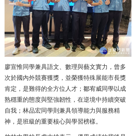
廖宣惟同學兼具語文、數理與藝文實力，曾多
次於國內外競賽獲獎，並榮獲特殊展能市長獎
肯定，是難得的全方位人才；鄒宥威同學以成
熟穩重的態度與堅強韌性，在逆境中持續突破
自我；林品宏同學則兼具領導能力與服務精
神，是班級的重要核心與學習榜樣。