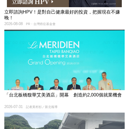
立即諮詢HPV！是對自己健康最好的投資，把握現在不嫌
晚！
2026-08-08
PR・台灣癌症基金會
「台北板橋馥華艾美酒店」開幕 創造約2,000個就業機會
2026-07-31
記者黃村杉／新北報導