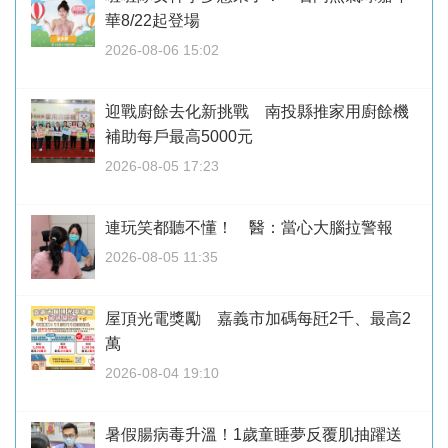
華8/22起登場
2026-08-06 15:02
迎戰廚餘去化新挑戰 南投縣推家用廚餘機
補助每戶最高5000元
2026-08-05 17:23
連玩笑都聽不懂！ 醫：當心大腦拉警報
2026-08-05 11:35
屋頂光電獎勵 嘉義市加碼每瓩2千、最高2
萬
2026-08-04 19:10
暑假腸病毒升溫！1歲童睡夢反覆肌抽躍送