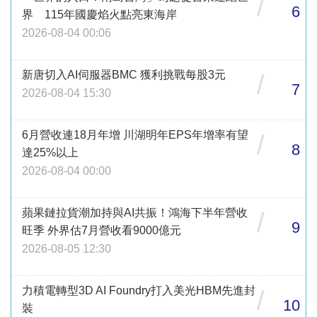
/
6
界 115年國慶焰火點亮東海岸
2026-08-04 00:06
新唐切入AI伺服器BMC 獲利挑戰每股3元
/
7
2026-08-04 15:30
6月營收連18月年增 川湖明年EPS年增率有望
/
8
達25%以上
2026-08-04 00:00
蘋果鏈拉貨潮加持與AI共振！鴻海下半年營收
/
9
旺季 外界估7月營收看9000億元
2026-08-05 12:30
力積電轉型3D AI Foundry打入美光HBM先進封
/
10
裝