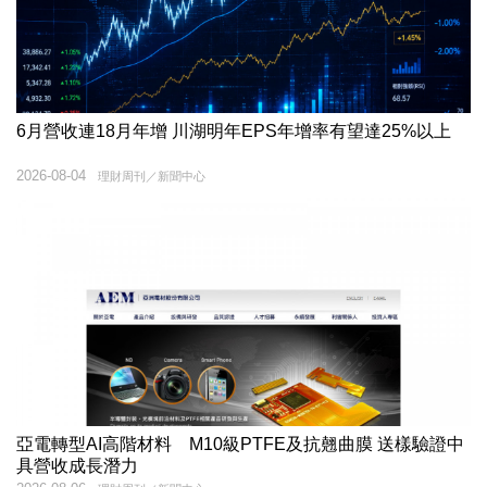
6月營收連18月年增 川湖明年EPS年增率有望達25%以上
2026-08-04
理財周刊／新聞中心
亞電轉型AI高階材料 M10級PTFE及抗翹曲膜 送樣驗證中
具營收成長潛力