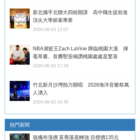
新北攜手北聯大四校開課 高中職生提前進
頂尖大學探索專業
2026-08-03 12:07
NBA灌籃王Zach LaVine 降臨桃園大溪 揮
毫草書、首擲聖筊稱讚桃園處處是驚喜
2026-08-02 17:29
竹北新月沙灣熱力開唱 2026海洋音樂祭萬
人湧入
2026-08-02 16:30
熱門新聞
玻纖布漲價 富喬落底轉強 目標價135元