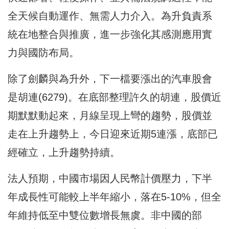
全天候自動運作、無需人力介入。為升負責系
統在地整合與推廣，進一步強化其感測應用實
力與國防布局。
除了劍麟與為升外，下一檔要漲出的汽車股會
是胡連(6279)。在底部整理許久的胡連，股價近
期默默動起來，月線呈現上彎的趨勢，股價並
走在上升趨勢上，今日迎來近期5連漲，底部已
經確立，上升趨勢持續。
法人預期，中國市場因人民幣計價壓力，下半
年成長性可能較上半年縮小，落在5-10%，但全
年維持低至中雙位數增長無虞。非中國的部