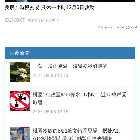
美股全時段交易 只休一小時12月6日啟動
2026-08-07
理財周刊／新聞中心
Recommended by
推薦新聞
「蓮」映山豬湖 漫遊初秋好時光
2026-08-08 10:13
桃園5行政區8/10停水11小時 近10萬戶受
影響
2026-08-06 18:15
桃園冷飲節8/21藝文特區登場 機捷A1、
A12站快閃店暖身活動即日搶先開跑