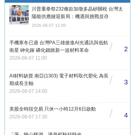
川普重拳祭232條款加徵多晶矽關稅 台灣太
陽能供應鏈迎新局：機遇與挑戰並存
2026-08-07 12:00
手機寒冬已過 台灣PA三雄搶進AI光通訊與低軌
/
2
衛星 砷化鎵 磷化銦掀新一波材料革命
2026-08-07 11:00
AI材料缺貨 南亞(1303) 電子材料取代塑化 為長
/
3
期成長主軸
2026-08-07 14:00
美股全時段交易 只休一小時12月6日啟動
/
4
2026-08-07 17:30
「蓮」映山豬湖 漫遊初秋好時光