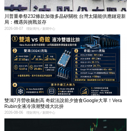
川普重拳祭232條款加徵多晶矽關稅 台灣太陽能供應鏈迎新
局：機遇與挑戰並存
2026-08-07
理財周刊／新聞中心
雙鴻7月營收飆創高 奇鋐法說前夕搶食Google大單！Vera
Rubin全液冷浪潮雙雄大比拚
2026-08-06
理財周刊／新聞中心