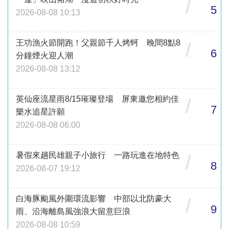
/
5
2026-08-08 10:13
王功漁火節開跑！父親節千人烤蚵 晚間8點8
/
6
分鐘煙火迎人潮
2026-08-08 13:12
英仙座流星雨8/15璀璨登場 屏東邀您相約佳
/
7
樂水追星許願
2026-08-08 06:00
暑假來趟民雄親子小旅行 一路玩進在地特色
/
8
2026-08-07 19:12
白海豚颱風外圍環流影響 中部以北防豪大
/
9
雨、沿海離島風強浪大留意巨浪
2026-08-08 10:59