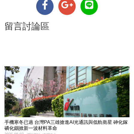
留言討論區
手機寒冬已過 台灣PA三雄搶進AI光通訊與低軌衛星 砷化鎵
磷化銦掀新一波材料革命