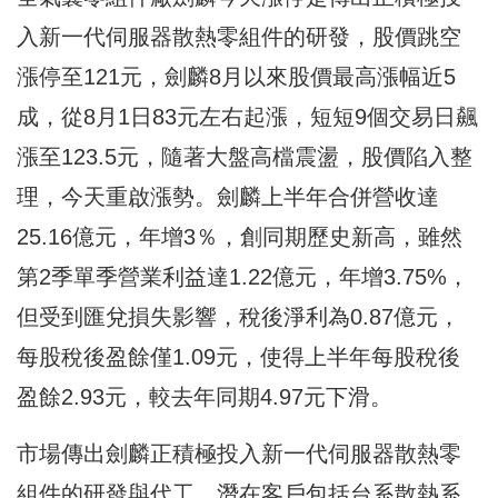
入新一代伺服器散熱零組件的研發，股價跳空
漲停至121元，劍麟8月以來股價最高漲幅近5
成，從8月1日83元左右起漲，短短9個交易日飆
漲至123.5元，隨著大盤高檔震盪，股價陷入整
理，今天重啟漲勢。劍麟上半年合併營收達
25.16億元，年增3％，創同期歷史新高，雖然
第2季單季營業利益達1.22億元，年增3.75%，
但受到匯兌損失影響，稅後淨利為0.87億元，
每股稅後盈餘僅1.09元，使得上半年每股稅後
盈餘2.93元，較去年同期4.97元下滑。
市場傳出劍麟正積極投入新一代伺服器散熱零
組件的研發與代工，潛在客戶包括台系散熱系