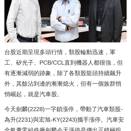
台股近期呈現多頭行情，類股輪動迅速，軍
工、矽光子、PCB/CCL直到機器人都很強，但
有逐漸減弱的跡象，除了各類股龍頭持續飆升
外，其餘沾到邊的漸漸熄火，但有一個族群悄
悄崛起，就是汽車股。
今天劍麟(2228)一字鎖漲停，帶動了汽車類股-
為升(2231)與宏旭-KY(2243)攜手漲停。汽車安
全氣囊零組件廠劍麟今天漲停是傳出正積極投