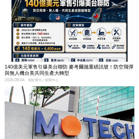
140億美元軍售引爆美台聯防 麥考爾拋重磅訊號！防空飛彈
與無人機台美共同生產大轉型
2026-08-04
理財周刊／新聞中心