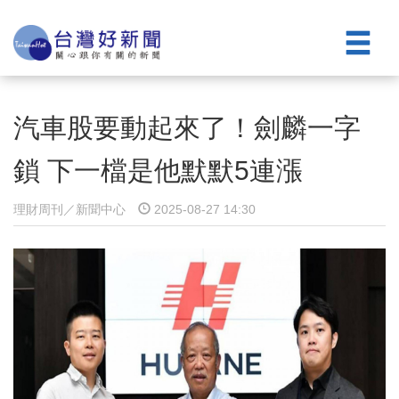
汽車股要動起來了！劍麟一字
鎖 下一檔是他默默5連漲
理財周刊／新聞中心
2025-08-27 14:30