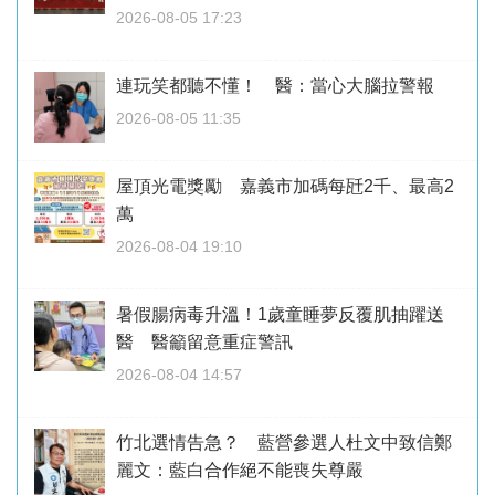
2026-08-05 17:23
連玩笑都聽不懂！ 醫：當心大腦拉警報
2026-08-05 11:35
屋頂光電獎勵 嘉義市加碼每瓩2千、最高2
萬
2026-08-04 19:10
暑假腸病毒升溫！1歲童睡夢反覆肌抽躍送
醫 醫籲留意重症警訊
2026-08-04 14:57
竹北選情告急？ 藍營參選人杜文中致信鄭
麗文：藍白合作絕不能喪失尊嚴