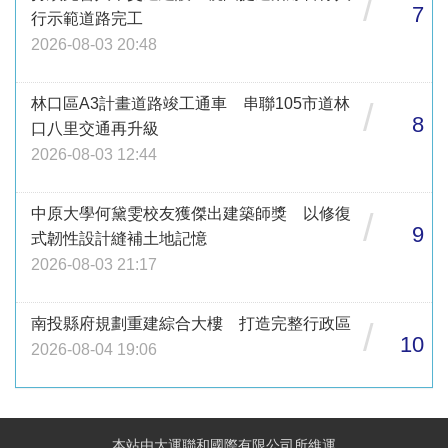
/
7
行示範道路完工
2026-08-03 20:48
林口區A3計畫道路竣工通車 串聯105市道林
/
8
口八里交通再升級
2026-08-03 12:44
中原大學何黛雯校友獲傑出建築師獎 以修復
/
9
式韌性設計縫補土地記憶
2026-08-03 21:17
南投縣府規劃重建綜合大樓 打造完整行政區
/
10
2026-08-04 19:06
本站由大運聯和國際有限公司所維運