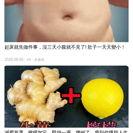
起床就先做件事，沒三天小腹就不見了! 肚子一天天變小！
2026-08-05
PR・新素簡
減肥首選，檸檬加它，堅持一週，腰細了，瘦到你懷疑人生