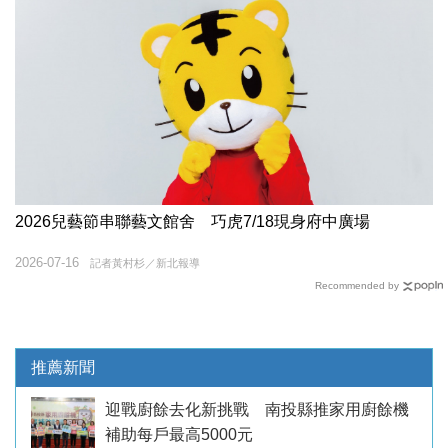
2026兒藝節串聯藝文館舍 巧虎7/18現身府中廣場
2026-07-16
記者黃村杉／新北報導
Recommended by
推薦新聞
迎戰廚餘去化新挑戰 南投縣推家用廚餘機
補助每戶最高5000元