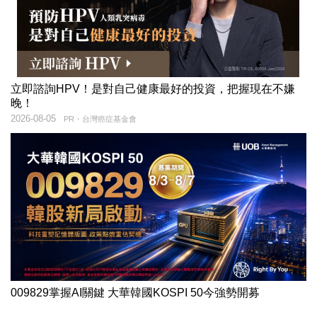
立即諮詢HPV！是對自己健康最好的投資，把握現在不嫌
晚！
2026-08-05
PR・台灣癌症基金會
009829掌握AI關鍵 大華韓國KOSPI 50今強勢開募