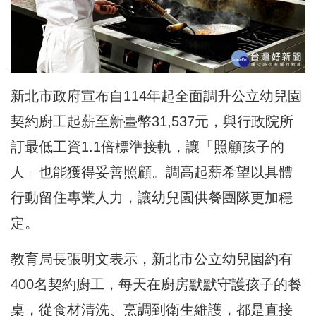
新北市政府宣布自114年起
全面調升公立幼兒園
契約
廚工
起薪至新臺幣31,537元，與行政院所
訂最低工資1.1倍標準接軌，讓「照顧孩子的
人」也能獲得妥善照顧。調高起薪希望以具體
行動留住專業人力，讓幼兒園供餐團隊更加穩
定。
教育局長張明文表示，新北市公立幼兒園約有
400名契約廚工，每天在廚房默默守護孩子的餐
桌，從食材清洗、烹調到衛生維護，都是直接