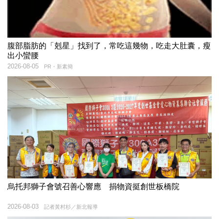
腹部脂肪的「剋星」找到了，常吃這幾物，吃走大肚囊，瘦
出小蠻腰
2026-08-05
PR・新素簡
烏托邦獅子會號召善心響應 捐物資挺創世板橋院
2026-08-03
記者黃村杉／新北報導