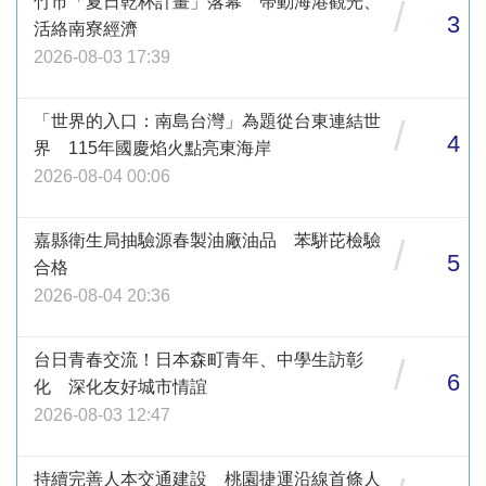
竹市「夏日乾杯計畫」落幕 帶動海港觀光、
/
3
活絡南寮經濟
2026-08-03 17:39
「世界的入口：南島台灣」為題從台東連結世
/
4
界 115年國慶焰火點亮東海岸
2026-08-04 00:06
嘉縣衛生局抽驗源春製油廠油品 苯駢芘檢驗
/
5
合格
2026-08-04 20:36
台日青春交流！日本森町青年、中學生訪彰
/
6
化 深化友好城市情誼
2026-08-03 12:47
持續完善人本交通建設 桃園捷運沿線首條人