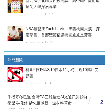
新北攜手北聯大四校開課 高中職生提前進
頂尖大學探索專業
2026-08-03 12:07
NBA灌籃王Zach LaVine 降臨桃園大溪 揮
毫草書、首擲聖筊稱讚桃園處處是驚喜
2026-08-02 17:29
熱門新聞
桃園5行政區8/10停水11小時 近10萬戶受
影響
2026-08-06 18:15
手機寒冬已過 台灣PA三雄搶進AI光通訊與低軌
/
2
衛星 砷化鎵 磷化銦掀新一波材料革命