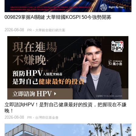
009829掌握AI關鍵 大華韓國KOSPI 50今強勢開募
2026-08-08
PR・大華銀全能行銷方案
立即諮詢HPV！是對自己健康最好的投資，把握現在不嫌
晚！
2026-08-08
PR・台灣癌症基金會