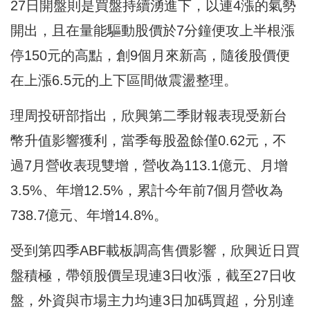
27日開盤則是買盤持續湧進下，以連4漲的氣勢
開出，且在量能驅動股價於7分鐘便攻上半根漲
停150元的高點，創9個月來新高，隨後股價便
在上漲6.5元的上下區間做震盪整理。
理周投研部指出，欣興第二季財報表現受新台
幣升值影響獲利，當季每股盈餘僅0.62元，不
過7月營收表現雙增，營收為113.1億元、月增
3.5%、年增12.5%，累計今年前7個月營收為
738.7億元、年增14.8%。
受到第四季ABF載板調高售價影響，欣興近日買
盤積極，帶領股價呈現連3日收漲，截至27日收
盤，外資與市場主力均連3日加碼買超，分別達