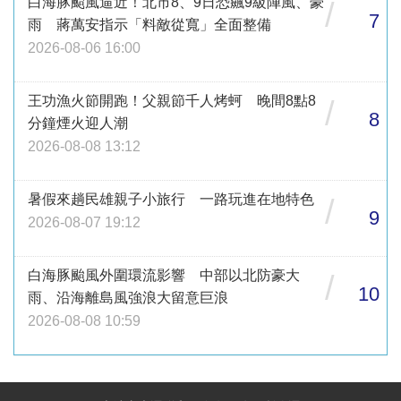
白海豚颱風逼近！北市8、9日恐飆9級陣風、豪
/
7
雨 蔣萬安指示「料敵從寬」全面整備
2026-08-06 16:00
王功漁火節開跑！父親節千人烤蚵 晚間8點8
/
8
分鐘煙火迎人潮
2026-08-08 13:12
暑假來趟民雄親子小旅行 一路玩進在地特色
/
9
2026-08-07 19:12
白海豚颱風外圍環流影響 中部以北防豪大
/
10
雨、沿海離島風強浪大留意巨浪
2026-08-08 10:59