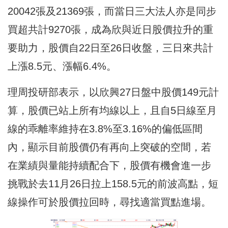
20042張及21369張，而當日三大法人亦是同步
買超共計9270張，成為欣與近日股價拉升的重
要助力，股價自22日至26日收盤，三日來共計
上漲8.5元、漲幅6.4%。
理周投研部表示，以欣興27日盤中股價149元計
算，股價已站上所有均線以上，且自5日線至月
線的乖離率維持在3.8%至3.16%的偏低區間
內，顯示目前股價仍有再向上突破的空間，若
在業績與量能持續配合下，股價有機會進一步
挑戰於去11月26日拉上158.5元的前波高點，短
線操作可於股價拉回時，尋找適當買點進場。