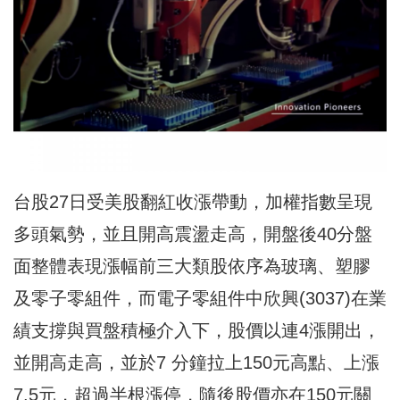
台股27日受美股翻紅收漲帶動，加權指數呈現
多頭氣勢，並且開高震盪走高，開盤後40分盤
面整體表現漲幅前三大類股依序為玻璃、塑膠
及零子零組件，而電子零組件中欣興(3037)在業
績支撐與買盤積極介入下，股價以連4漲開出，
並開高走高，並於7 分鐘拉上150元高點、上漲
7.5元，超過半根漲停，隨後股價亦在150元關