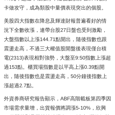
卡做攻守，成為類股中量價表現突出的個股。
美股四大指數在降息及輝達財報普遍看好的情
況下全數收漲，連帶台股27日盤也受到激勵，
大盤指數以上漲144.71點開出，隨後指數也跟
震盪走高，不過三大權值股開盤後表現僅台積
電(2313)表現相對強勢，大盤至9:50指數上漲超
過153點。櫃買場指數是以平高上漲0.39點開
出，隨後指數也是震盪走高，50分鐘後指數上
漲超過2.7點。
外資券商研究報告顯示，ABF高階載板第四季因
市場需求量增，出貨報價將調漲5-10%，欣興