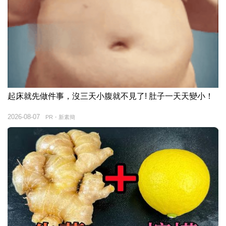
起床就先做件事，沒三天小腹就不見了! 肚子一天天變小！
2026-08-07
PR・新素簡