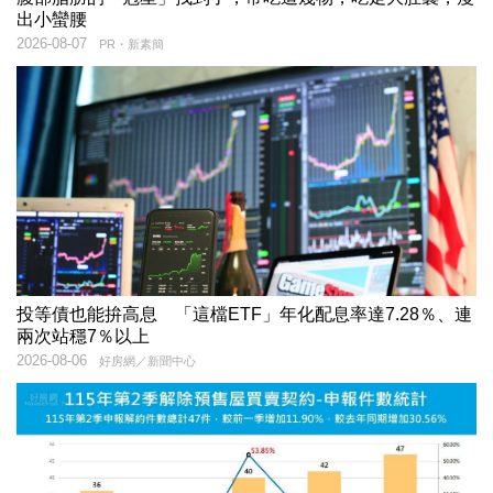
出小蠻腰
2026-08-07
PR・新素簡
投等債也能拚高息 「這檔ETF」年化配息率達7.28％、連
兩次站穩7％以上
2026-08-06
好房網／新聞中心