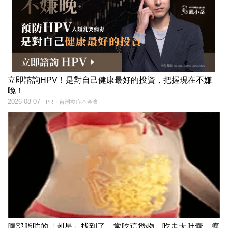
立即諮詢HPV！是對自己健康最好的投資，把握現在不嫌
晚！
2026-08-07
PR・台灣癌症基金會
腹部脂肪的「剋星」找到了，常吃這幾物，吃走大肚囊，瘦