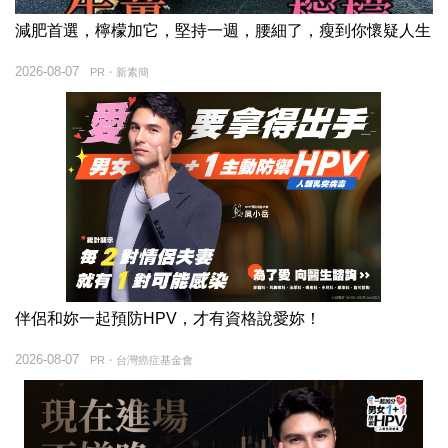
減肥首選，檸檬加它，堅持一週，腰細了，瘦到你懷疑人生
2026-08-07
PR・新素簡
伴侶和妳一起預防HPV，才有資格說愛妳！
2026-08-07
PR・台灣癌症基金會