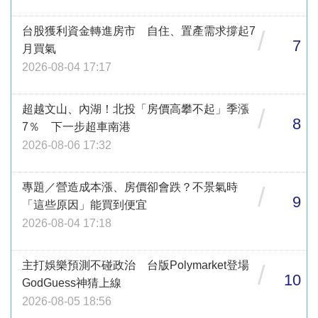
台股獲利資金轉進房市 自住、置產需求撐起7
/
7
月買氣
2026-08-04 17:17
超越文山、內湖！北投「房價高攀不起」季漲
/
8
7％ 下一步超車南港
2026-08-06 17:32
專題／營造成本漲、房價卻會跌？不景氣時
/
9
「這些原因」能買到便宜
2026-08-04 17:18
主打娛樂預測不碰政治 台版Polymarket登場
/
10
GodGuess神猜上線
2026-08-05 18:56