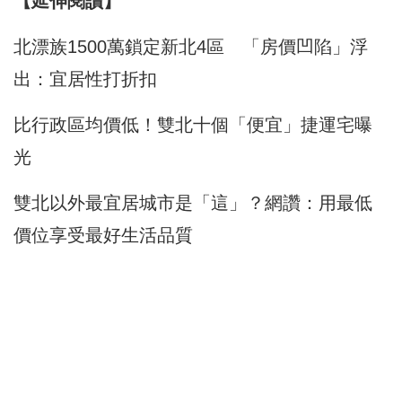
【延伸閱讀】
北漂族1500萬鎖定新北4區 「房價凹陷」浮
出：宜居性打折扣
比行政區均價低！雙北十個「便宜」捷運宅曝
光
雙北以外最宜居城市是「這」？網讚：用最低
價位享受最好生活品質