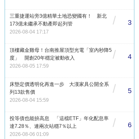
三重捷運站旁3億精華土地恐變國有！ 新北
/
3
173億未繼承不動產即起列管
2026-08-04 17:17
頂樓藏金雞母！台南推屋頂型光電「室內秒降5
/
4
度」 開創20年穩定被動收入
2026-08-05 17:59
床墊定價透明化再進一步 大漢家具公開全系
/
5
列13款售價
2026-08-04 15:59
投等債也能拚高息 「這檔ETF」年化配息率
/
6
達7.28％、連兩次站穩7％以上
2026-08-06 01:09