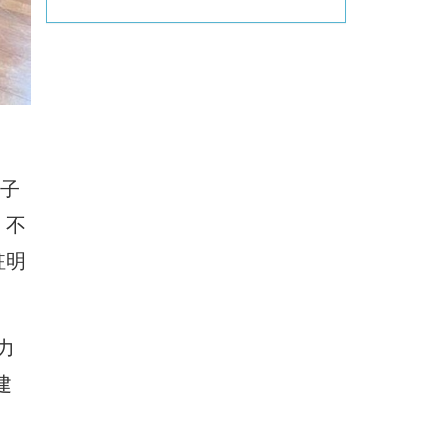
孩子
。不
註明
力
建