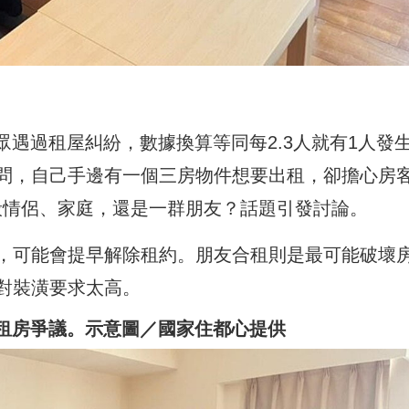
眾遇過租屋糾紛，數據換算等同每2.3人就有1人發
問，自己手邊有一個三房物件想要出租，卻擔心房
般情侶、家庭，還是一群朋友？話題引發討論。
，可能會提早解除租約。朋友合租則是最可能破壞
對裝潢要求太高。
過租房爭議。示意圖／國家住都心提供