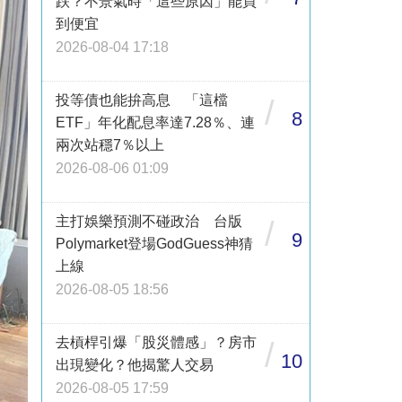
跌？不景氣時「這些原因」能買
到便宜
2026-08-04 17:18
投等債也能拚高息 「這檔
/
8
ETF」年化配息率達7.28％、連
兩次站穩7％以上
2026-08-06 01:09
主打娛樂預測不碰政治 台版
/
9
Polymarket登場GodGuess神猜
上線
2026-08-05 18:56
去槓桿引爆「股災體感」？房市
/
10
出現變化？他揭驚人交易
2026-08-05 17:59