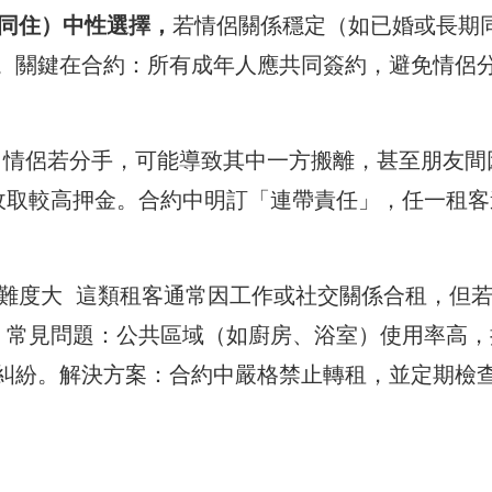
母同住）中性選擇，
若情侶關係穩定（如已婚或長期
。關鍵在合約：所有成年人應共同簽約，避免情侶
 情侶若分手，可能導致其中一方搬離，甚至朋友間
 收取較高押金。合約中明訂「連帶責任」，任一租客
難度大 這類租客通常因工作或社交關係合租，但
 常見問題：公共區域（如廚房、浴室）使用率高，
糾紛。解決方案：合約中嚴格禁止轉租，並定期檢