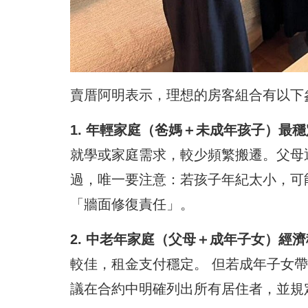
賣厝阿明表示，理想的房客組合有以下
1. 年輕家庭（爸媽＋未成年孩子）最
就學或家庭需求，較少頻繁搬遷。父母
過，唯一要注意：若孩子年紀太小，可
「牆面修復責任」。
2. 中老年家庭（父母＋成年子女）經
較佳，租金支付穩定。 但若成年子女
議在合約中明確列出所有居住者，並規