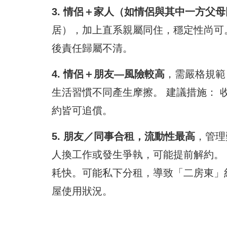
3. 情侶＋家人（如情侶與其中一方父
居），加上直系親屬同住，穩定性尚可
後責任歸屬不清。
4. 情侶＋朋友—風險較高
，需嚴格規範
生活習慣不同產生摩擦。 建議措施：
約皆可追償。
5. 朋友／同事合租，流動性最高
，管理
人換工作或發生爭執，可能提前解約。
耗快。可能私下分租，導致「二房東」
屋使用狀況。