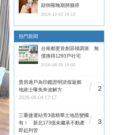
顛倒罹晚期肺腺癌
2016-12-02 16:13
熱門新聞
台南都更首創容積調派 無
償換得1293戶社宅
2026-08-05 18:00
賣房過戶為印鑑證明請假返鄉
/
2
地政士曝免奔波解方
2026-08-04 17:17
三重捷運站旁3億精華土地恐變國
/
3
有！ 新北173億未繼承不動產
即起列管