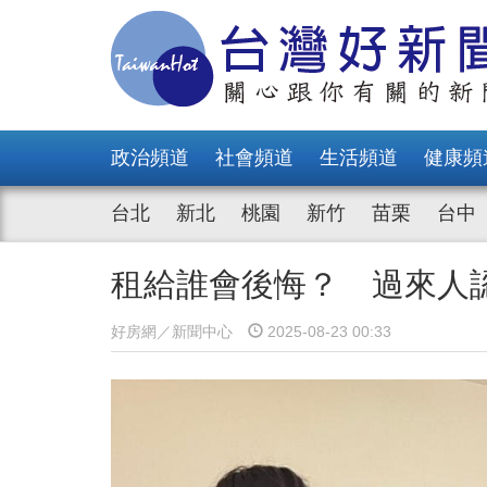
政治頻道
社會頻道
生活頻道
健康頻
台北
新北
桃園
新竹
苗栗
台中
租給誰會後悔？ 過來人
好房網／新聞中心
2025-08-23 00:33