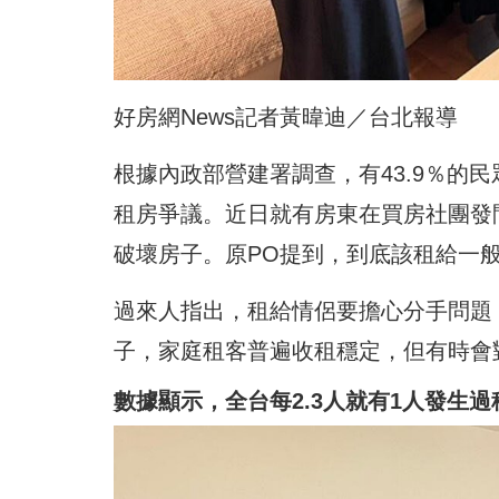
好房網News記者黃暐迪／台北報導
根據內政部營建署調查，有43.9％的民
租房爭議。近日就有房東在買房社團發
破壞房子。原PO提到，到底該租給一
過來人指出，租給情侶要擔心分手問題
子，家庭租客普遍收租穩定，但有時會
數據顯示，全台每2.3人就有1人發生