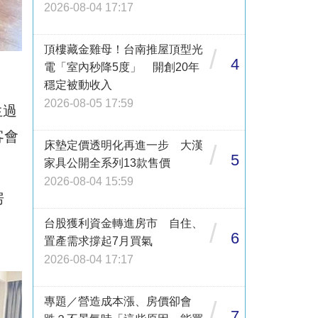
2026-08-04 17:17
頂樓藏金雞母！台南推屋頂型光
/
4
電「室內秒降5度」 開創20年
穩定被動收入
2026-08-05 17:59
生過
客會
床墊定價透明化再進一步 大漢
/
5
家具公開全系列13款售價
2026-08-04 15:59
房
台股獲利資金轉進房市 自住、
/
6
置產需求撐起7月買氣
2026-08-04 17:17
專題／營造成本漲、房價卻會
/
7