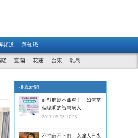
經頻道
善知識
基隆
宜蘭
花蓮
台東
離島
推薦新聞
面對肺癌不孤單！ 如何當
個聰明的智慧病人
2017-05-03 17:25
不抽菸不下廚 女強人日夜