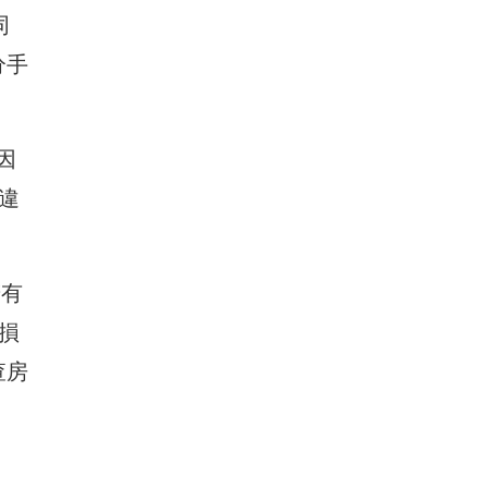
同
分手
因
違
若有
損
查房