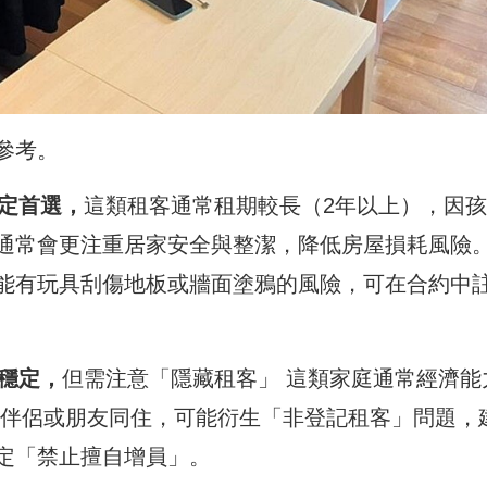
參考。
穩定首選，
這類租客通常租期較長（2年以上），因
通常會更注重居家安全與整潔，降低房屋損耗風險
能有玩具刮傷地板或牆面塗鴉的風險，可在合約中
濟穩定，
但需注意「隱藏租客」 這類家庭通常經濟能
帶伴侶或朋友同住，可能衍生「非登記租客」問題，
定「禁止擅自增員」。