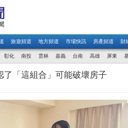
道
旅遊頻道
地方頻道
市場快訊
房產頻道
財
彰化
南投
雲林
嘉義
台南
高雄
屏東
認了「這組合」可能破壞房子