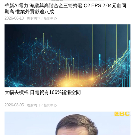
華新AI電力 海纜與高階合金三箭齊發 Q2 EPS 2.04元創同
期高 惟業外貢獻逾八成
2026-08-10
理財周刊／新聞中心
大幅去槓桿 日電貿有166%補漲空間
2026-08-05
理財周刊／新聞中心