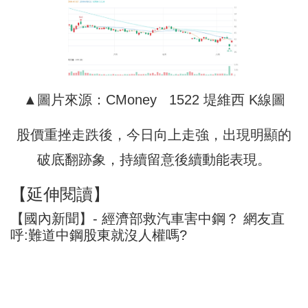
▲圖片來源：CMoney 1522 堤維西 K線圖
股價重挫走跌後，今日向上走強，出現明顯的
破底翻跡象，持續留意後續動能表現。
【延伸閱讀】
【國內新聞】- 經濟部救汽車害中鋼？ 網友直
呼:難道中鋼股東就沒人權嗎?