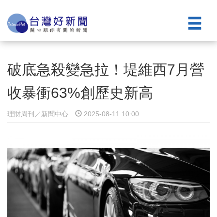
破底急殺變急拉！堤維西7月營
收暴衝63%創歷史新高
理財周刊／新聞中心
2025-08-11 10:00