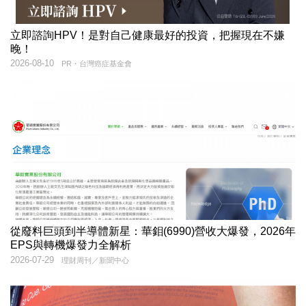
立即諮詢HPV！是對自己健康最好的投資，把握現在不嫌
晚！
2026-08-10
PR・台灣癌症基金會
從廢料巨頭到半導體新星：華鉬(6990)營收大爆發，2026年
EPS與轉機爆發力全解析
2026-07-29
理財周刊／新聞中心