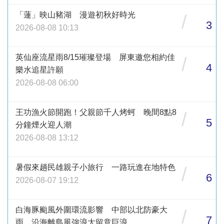
「蓮」映山豬湖 漫遊初秋好時光
/
3
2026-08-08 10:13
英仙座流星雨8/15璀璨登場 屏東邀您相約佳
/
4
樂水追星許願
2026-08-08 06:00
王功漁火節開跑！父親節千人烤蚵 晚間8點8
/
5
分鐘煙火迎人潮
2026-08-08 13:12
暑假來趟民雄親子小旅行 一路玩進在地特色
/
6
2026-08-07 19:12
白海豚颱風外圍環流影響 中部以北防豪大
/
7
雨、沿海離島風強浪大留意巨浪