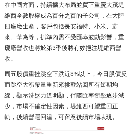
在中國方面，持續擴大布局並買下重慶大茂堤
維西全數股權成為百分之百的子公司，在大陸
四座廠生產，客戶包括長安福特、小米、蔚
來、華為等，抓準內需不受匯率波動影響，重
慶廠營收也將於第3季後將有效挹注堤維西營
收。
周五股價重挫跳空下跌近8%以上，今日股價反
而跳空大漲帶量重新來挑戰站回所有短期均
線，顯示洗盤力道明顯，伴隨匯率衝擊逐步減
少，市場不確定性因素，堤維西可望重回正
軌，後續營運回溫，可留意後續市場表現。