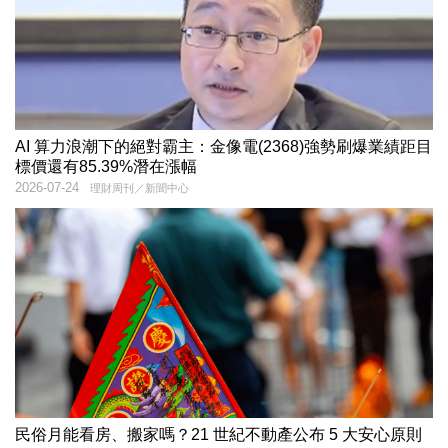
AI 算力浪潮下的絕對霸主：金像電(2368)強勢刷爆業績距目
標價還有85.39%潛在漲幅
2026-07-24
理財周刊／新聞中心
民俗月能看房、搬家嗎？21 世紀不動產公布 5 大安心原則