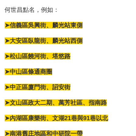
何世昌點名，例如：
➤信義區
吳興街
、
麟光站
東側
➤大安區
臥龍街
、麟光站西側
➤松山區
饒河街
、
塔悠路
➤中山區
條通商圈
➤中正區
廈門街
、
詔安街
➤文山區
政大二期
、
萬芳社區
、
指南路
➤內湖區
康樂街
、文湖21巷與91巷以北
➤南港舊庄地區和
中研院
一帶