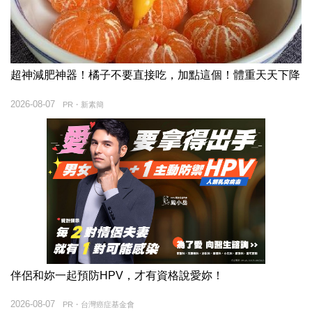
超神減肥神器！橘子不要直接吃，加點這個！體重天天下降
2026-08-07
PR・新素簡
伴侶和妳一起預防HPV，才有資格說愛妳！
2026-08-07
PR・台灣癌症基金會