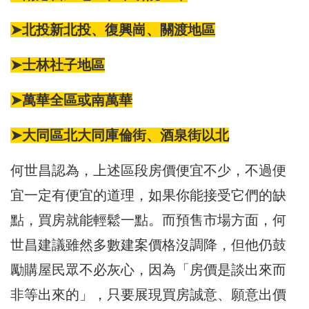
➤北投
新北投
、
復興崗
、
關渡
地區
➤士林
社子
地區
➤
萬華
全區或南萬華
➤大同區北大同
庫倫街
、
酒泉街
以北
何世昌認為，上述區段房價便宜不少，不過便
宜一定有便宜的道理，如果你能接受它們的缺
點，買房就能輕鬆一點。而預售市場方面，何
世昌建議雖然多數建案價格沒調降，但他仍鼓
勵購屋民眾不必灰心，因為「房價是談出來而
非等出來的」，只要展現買房誠意、願意出價