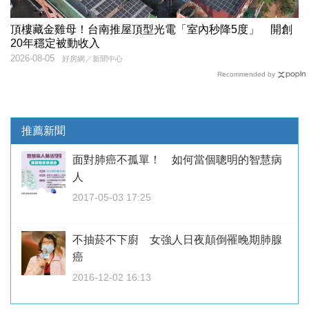
頂樓藏金雞母！台南推屋頂型光電「室內秒降5度」 開創
20年穩定被動收入
2026-08-05
好房網／新聞中心
Recommended by
推薦新聞
面對肺癌不孤單！ 如何當個聰明的智慧病
人
2017-05-03 17:25
不抽菸不下廚 女強人日夜顛倒罹晚期肺腺
癌
2016-12-02 16:13