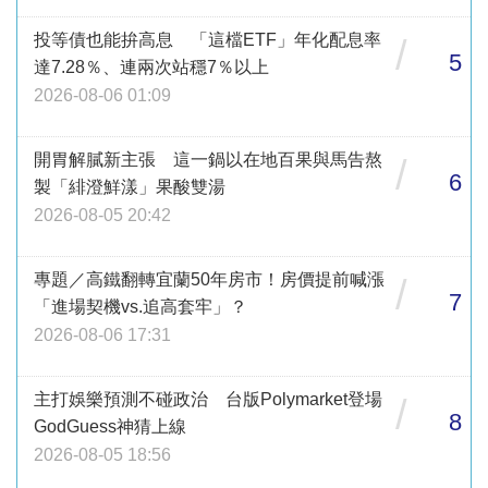
投等債也能拚高息 「這檔ETF」年化配息率
/
5
達7.28％、連兩次站穩7％以上
2026-08-06 01:09
開胃解膩新主張 這一鍋以在地百果與馬告熬
/
6
製「緋澄鮮漾」果酸雙湯
2026-08-05 20:42
專題／高鐵翻轉宜蘭50年房市！房價提前喊漲
/
7
「進場契機vs.追高套牢」？
2026-08-06 17:31
主打娛樂預測不碰政治 台版Polymarket登場
/
8
GodGuess神猜上線
2026-08-05 18:56