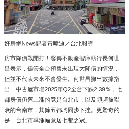
好房網News記者黃暐迪／台北報導
房市降價戰開打！馨傳不動產智庫執行長何世
昌表示，儘管全台預售未出現大降價的情況，
但並不代表未來不會發生。何世昌攤出數據指
出，中古屋市場2025年Q2全台下跌2.39％，七
都房價仍舊上漲的竟是台北市，以及頻頻被唱
衰的台南市，其餘五都均同步下挫。更驚奇的
是，台北市季漲幅竟居七都之冠。