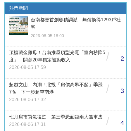
熱門新聞
台南都更首創容積調派 無償換得1293戶社
宅
2026-08-05 18:00
頂樓藏金雞母！台南推屋頂型光電「室內秒降5
/
2
度」 開創20年穩定被動收入
2026-08-05 17:59
超越文山、內湖！北投「房價高攀不起」季漲
/
3
7％ 下一步超車南港
2026-08-06 17:32
七月房市買氣復甦 第三季恐面臨兩大煞車皮
/
4
2026-08-06 17:31