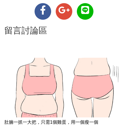
留言討論區
肚腩一抓一大把，只需1個雞蛋，用一個瘦一個