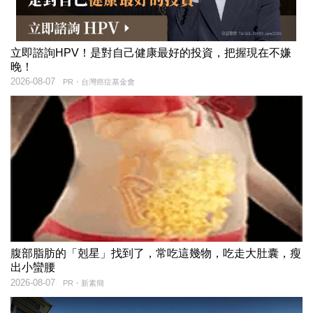
立即諮詢HPV！是對自己健康最好的投資，把握現在不嫌
晚！
2026-08-07
PR・台灣癌症基金會
腹部脂肪的「剋星」找到了，常吃這幾物，吃走大肚囊，瘦
出小蠻腰
2026-08-07
PR・新素簡