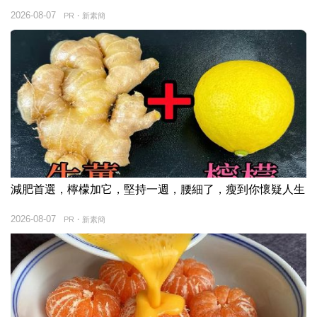
2026-08-07
PR・新素簡
減肥首選，檸檬加它，堅持一週，腰細了，瘦到你懷疑人生
2026-08-07
PR・新素簡