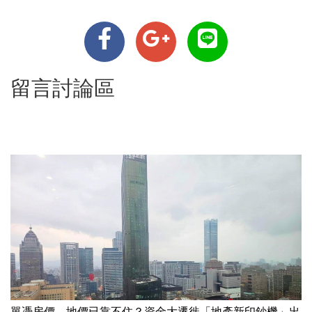
留言討論區
單憑房價、地價已靠不住？資金大遷徙「地產新印鈔機」出