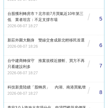
台股獲利轉房市？北市前7月買氣近10年第三
/
5
低 業者坦言：不足支撐市場
2026-08-07 18:27
新莊外圍大翻身 雙線交會成新北輕移民首選
/
6
2026-08-07 18:26
台中建商轉保守 推案規模近腰斬、買方不再
/
7
只看建設利多
2026-08-07 18:27
科技新貴陸續「股轉房」 內湖、南港買氣增
/
8
2026-08-07 18:27
青安3.0上路放大市場分化 申貸門檻與房價落