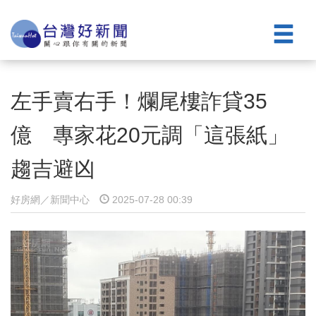
左手賣右手！爛尾樓詐貸35
億 專家花20元調「這張紙」
趨吉避凶
好房網／新聞中心
2025-07-28 00:39