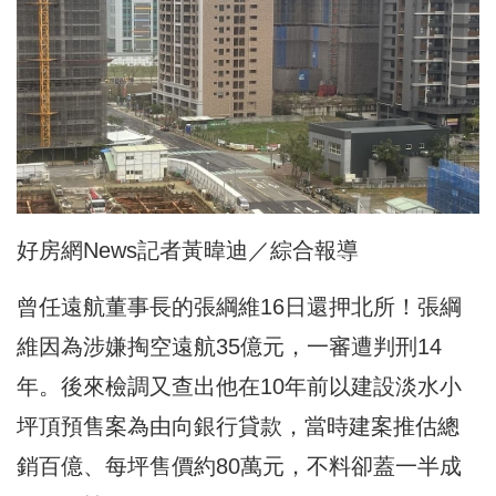
好房網News記者黃暐迪／綜合報導
曾任遠航董事長的張綱維16日還押北所！張綱
維因為涉嫌掏空遠航35億元，一審遭判刑14
年。後來檢調又查出他在10年前以建設淡水小
坪頂預售案為由向銀行貸款，當時建案推估總
銷百億、每坪售價約80萬元，不料卻蓋一半成