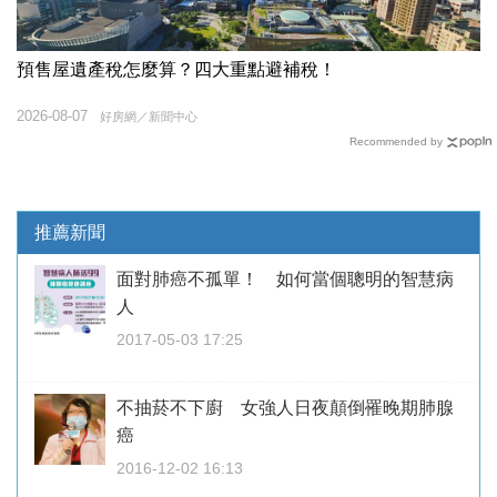
預售屋遺產稅怎麼算？四大重點避補稅！
2026-08-07
好房網／新聞中心
Recommended by
推薦新聞
面對肺癌不孤單！ 如何當個聰明的智慧病
人
2017-05-03 17:25
不抽菸不下廚 女強人日夜顛倒罹晚期肺腺
癌
2016-12-02 16:13