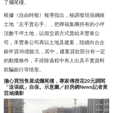
了爛尾樓。
根據《自由時報》報導指出，檢調發現張綱維
土地「左手賣右手」，把樺福集團持有的小坪
頂數千坪土地，以假交易方式賣給禾豐泰公
司，禾豐泰公司再以土地及建案，陸續向台企
銀申貸35億餘元，其中，建案貸款部分有一定
的動撥條件，不排除過程中有人出具不實資料
欺騙銀行等情形。
擔心買預售屋成爛尾樓，專家傳授花20元調閱
「這張紙」自保。示意圖／好房網News記者黃
芸涵攝影