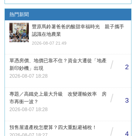
熱門新聞
豐原馬鈴薯爸爸的酸甜幸福時光 親子攜手
認識在地農業
2026-08-07 21:49
單憑房價、地價已靠不住？資金大遷徙「地產
/
2
新印鈔機」出現
2026-08-07 18:28
專題／高鐵史上最大升級 改變運輸效率 房
/
3
市再衝一波？
2026-08-07 18:28
預售屋遺產稅怎麼算？四大重點避補稅！
/
4
2026-08-07 18:27