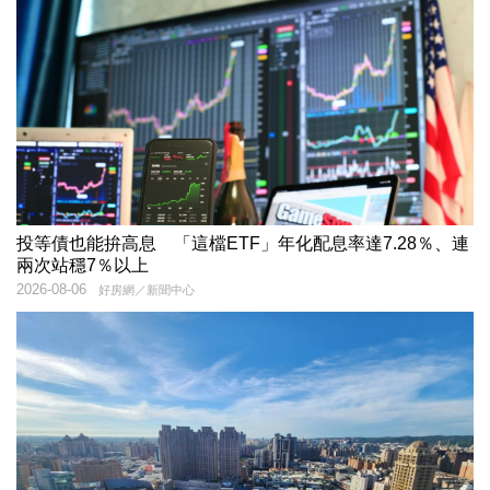
投等債也能拚高息 「這檔ETF」年化配息率達7.28％、連
兩次站穩7％以上
2026-08-06
好房網／新聞中心