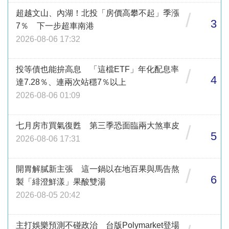
超越文山、內湖！北投「房價高攀不起」季漲
/
3
7％ 下一步超車南港
2026-08-06 17:32
投等債也能拚高息 「這檔ETF」年化配息率
/
4
達7.28％、連兩次站穩7％以上
2026-08-06 01:09
七月房市買氣復甦 第三季恐面臨兩大煞車皮
/
5
2026-08-06 17:31
開胃解膩新主張 這一鍋以在地百果與馬告熬
/
6
製「緋澄鮮漾」果酸雙湯
2026-08-05 20:42
主打娛樂預測不碰政治 台版Polymarket登場