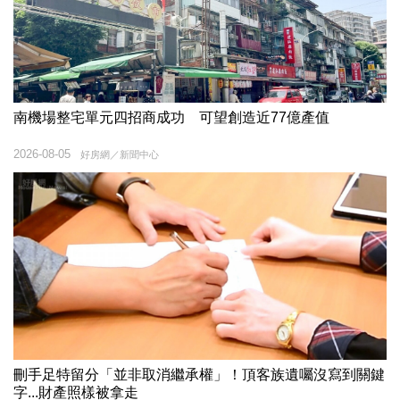
南機場整宅單元四招商成功 可望創造近77億產值
2026-08-05
好房網／新聞中心
刪手足特留分「並非取消繼承權」！頂客族遺囑沒寫到關鍵
字...財產照樣被拿走