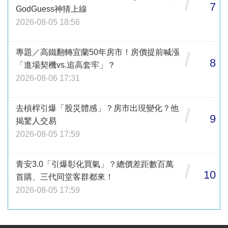
/
7
GodGuess神猜上線
2026-08-05 18:56
專題／高鐵翻轉宜蘭50年房市！房價提前喊漲
/
8
「進場契機vs.追高套牢」？
2026-08-06 17:31
去槓桿引爆「股災體感」？房市出現變化？他
/
9
揭驚人交易
2026-08-05 17:59
青安3.0「引爆彰化買氣」？總價差距數百萬
/
10
首購、三代同堂客群都來！
2026-08-05 17:59