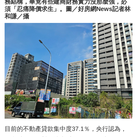
務結構，畢竟有些建商財務實力沒那麼強，必
須「忍痛降價求生」。圖／好房網News記者林
和謙／攝
目前的不動產貸款集中度37.1％，央行認為，