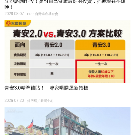
立即諮詢HPV！是對自己健康最好的投資，把握現在不嫌
晚！
2026-08-07
PR・台灣癌症基金會
青安3.0精準補貼！ 專家曝購屋新指標
2026-07-20
好房網／新聞中心