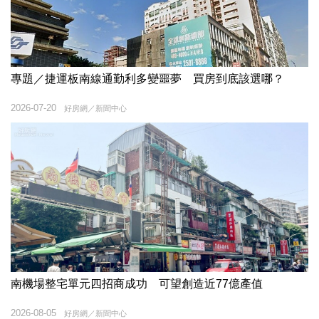
專題／捷運板南線通勤利多變噩夢 買房到底該選哪？
2026-07-20
好房網／新聞中心
南機場整宅單元四招商成功 可望創造近77億產值
2026-08-05
好房網／新聞中心