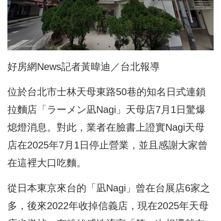
好房網News記者黃暐迪／台北報導
位於台北市士林天母東路50巷的知名日式連鎖
拉麵店「ラーメン凪Nagi」天母店7月1日驚爆
熄燈消息。對此，業者在臉書上證實Nagi天母
店在2025年7月1日停止營業，並且感謝大家曾
在這裡大口吃麵。
從日本東京來台的「凪Nagi」曾在台展店6家之
多，後來2022年收掉信義店，現在2025年天母