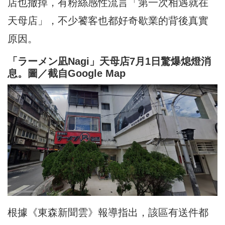
店也撤掉，有粉絲感性流言「第一次相遇就在
天母店」，不少饕客也都好奇歇業的背後真實
原因。
「ラーメン凪Nagi」天母店7月1日驚爆熄燈消
息。圖／截自Google Map
根據《東森新聞雲》報導指出，該區有送件都