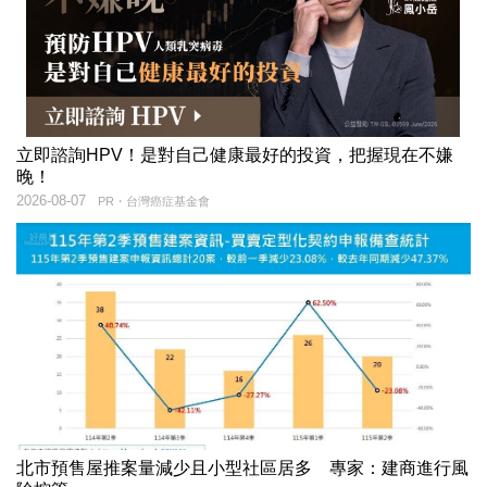
立即諮詢HPV！是對自己健康最好的投資，把握現在不嫌
晚！
2026-08-07
PR・台灣癌症基金會
北市預售屋推案量減少且小型社區居多 專家：建商進行風