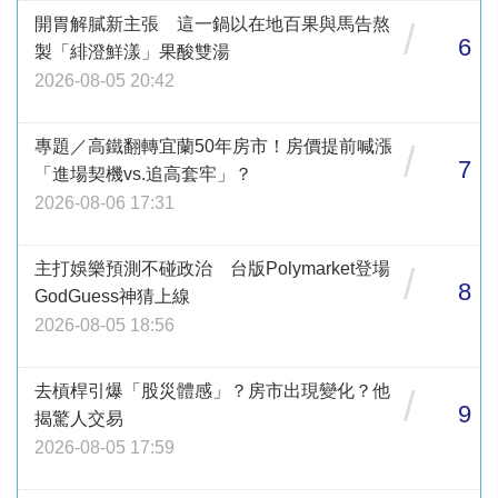
開胃解膩新主張 這一鍋以在地百果與馬告熬
/
6
製「緋澄鮮漾」果酸雙湯
2026-08-05 20:42
專題／高鐵翻轉宜蘭50年房市！房價提前喊漲
/
7
「進場契機vs.追高套牢」？
2026-08-06 17:31
主打娛樂預測不碰政治 台版Polymarket登場
/
8
GodGuess神猜上線
2026-08-05 18:56
去槓桿引爆「股災體感」？房市出現變化？他
/
9
揭驚人交易
2026-08-05 17:59