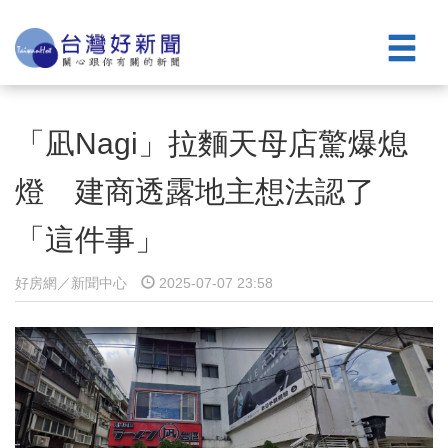
「凪Nagi」拉麵天母店驚爆熄
燈 建商透露地主想法認了
「這件事」
好房網／新聞中心
2025-07-07 23:58