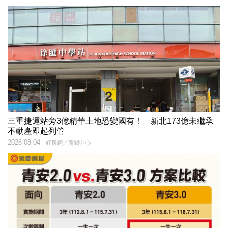
三重捷運站旁3億精華土地恐變國有！ 新北173億未繼承
不動產即起列管
2026-08-04
好房網／新聞中心