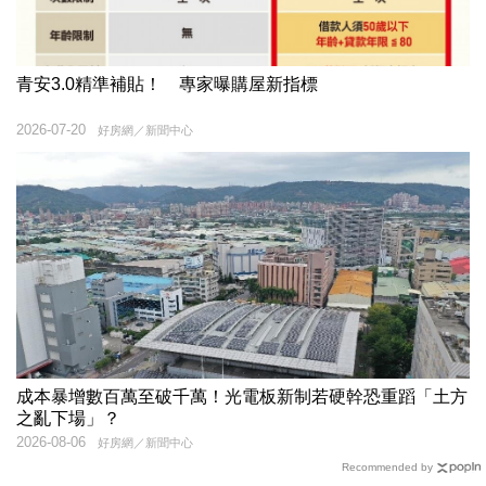
青安3.0精準補貼！ 專家曝購屋新指標
2026-07-20
好房網／新聞中心
成本暴增數百萬至破千萬！光電板新制若硬幹恐重蹈「土方
之亂下場」？
2026-08-06
好房網／新聞中心
Recommended by