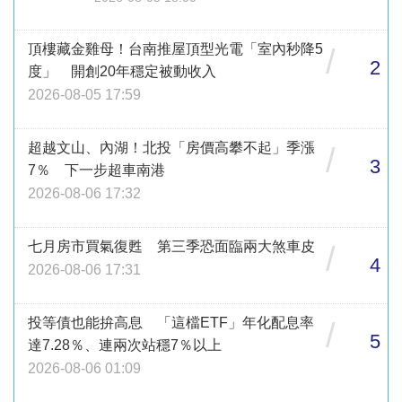
頂樓藏金雞母！台南推屋頂型光電「室內秒降5
/
2
度」 開創20年穩定被動收入
2026-08-05 17:59
超越文山、內湖！北投「房價高攀不起」季漲
/
3
7％ 下一步超車南港
2026-08-06 17:32
七月房市買氣復甦 第三季恐面臨兩大煞車皮
/
4
2026-08-06 17:31
投等債也能拚高息 「這檔ETF」年化配息率
/
5
達7.28％、連兩次站穩7％以上
2026-08-06 01:09